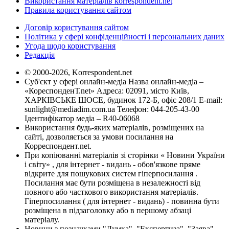
Використання матеріалів korrespondent.net
Правила користування сайтом
Договір користування сайтом
Політика у сфері конфіденційності і персональних даних
Угода щодо користування
Редакція
© 2000-2026, Korrespondent.net
Суб'єкт у сфері онлайн-медіа Назва онлайн-медіа –
«КореспонденТ.net» Адреса: 02091, місто Київ,
ХАРКІВСЬКЕ ШОСЕ, будинок 172-Б, офіс 208/1 E-mail:
sunlight@mediadim.com.ua
Телефон: 044-205-43-00
Ідентифікатор медіа – R40-06068
Використання будь-яких матеріалів, розміщених на
сайті, дозволяється за умови посилання на
Корреспондент.net.
При копіюванні матеріалів зі сторінки « Новини України
і світу» , для інтернет - видань - обов'язкове пряме
відкрите для пошукових систем гіперпосилання .
Посилання має бути розміщена в незалежності від
повного або часткового використання матеріалів.
Гіперпосилання ( для інтернет - видань) - повинна бути
розміщена в підзаголовку або в першому абзаці
матеріалу.
Новини з позначками "Думка", "Експертиза", "Заява",