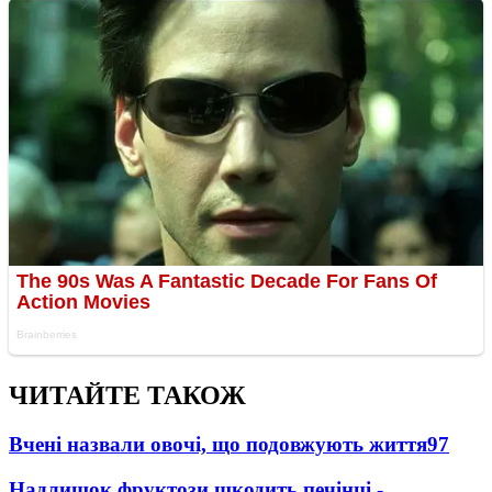
ЧИТАЙТЕ ТАКОЖ
Вчені назвали овочі, що подовжують життя
97
Надлишок фруктози шкодить печінці -