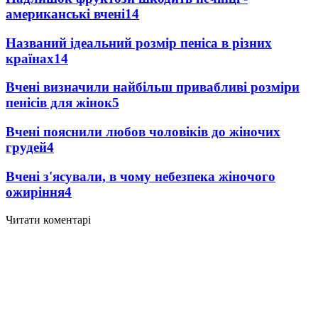
американські вчені
14
Названий ідеальний розмір пеніса в різних
країнах
14
Вчені визначили найбільш привабливі розміри
пенісів для жінок
5
Вчені пояснили любов чоловіків до жіночих
грудей
4
Вчені з'ясували, в чому небезпека жіночого
ожиріння
4
Читати коментарі