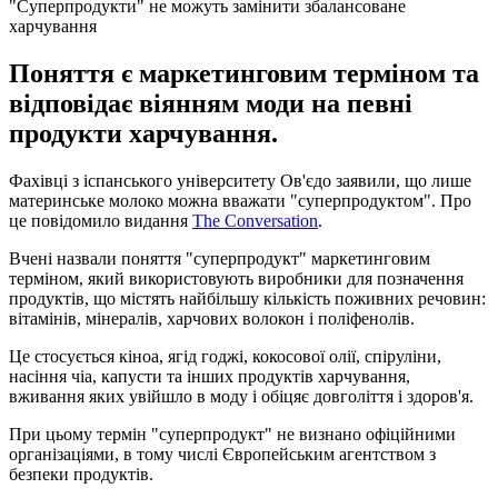
"Суперпродукти" не можуть замінити збалансоване
харчування
Поняття є маркетинговим терміном та
відповідає віянням моди на певні
продукти харчування.
Фахівці з іспанського університету Ов'єдо заявили, що лише
материнське молоко можна вважати "суперпродуктом". Про
це повідомило видання
The Conversation
.
Вчені назвали поняття "суперпродукт" маркетинговим
терміном, який використовують виробники для позначення
продуктів, що містять найбільшу кількість поживних речовин:
вітамінів, мінералів, харчових волокон і поліфенолів.
Це стосується кіноа, ягід годжі, кокосової олії, спіруліни,
насіння чіа, капусти та інших продуктів харчування,
вживання яких увійшло в моду і обіцяє довголіття і здоров'я.
При цьому термін "суперпродукт" не визнано офіційними
організаціями, в тому числі Європейським агентством з
безпеки продуктів.