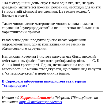
"На сьогоднішній день існує тільки одна їжа, яка, як було
доведено, містить всі поживні речовини, необхідні для життя,
і в достатній кількості для людини. Це грудне молоко", -
йдеться в статті.
Таким чином, лише материнське молоко можна вважати
справжнім "суперпродуктом", а всі інші заяви не більше ніж
маркетинговий прийом.
Разом з тим деякі продукти дійсно багаті корисними
мікроелементами, однак їхнє вживання не замінить
збалансованого харчування.
Наприклад, кучерява і листова капуста має більш високий
вміст кальцію, фолієвої кислоти, рибофлавіну, вітамінів C, K і
A, ніж інші хрестоцвіті. Однак, незважаючи на корисні
властивості, не можна стверджувати, що певний вид капусти
є "суперпродуктом" в порівнянні з іншим.
В Євросоюзі заборонили використовувати термін
"суперпродукт"
Новини від
Корреспондент.net
в Telegram. Підписуйтесь на
наш канал
https://t.me/korrespondentnet