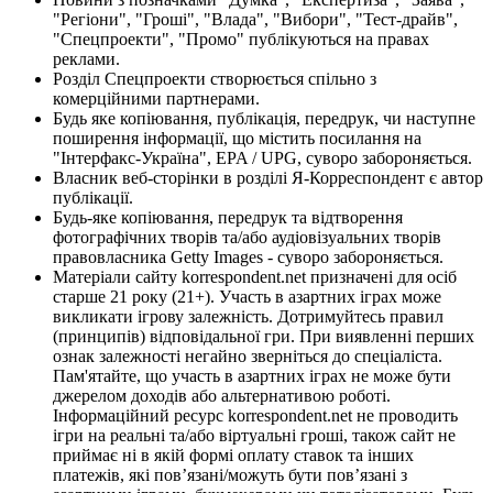
"Регіони", "Гроші", "Влада", "Вибори", "Тест-драйв",
"Спецпроекти", "Промо" публікуються на правах
реклами.
Розділ Спецпроекти створюється спільно з
комерційними партнерами.
Будь яке копіювання, публікація, передрук, чи наступне
поширення інформації, що містить посилання на
"Інтерфакс-Україна", EPA / UPG, суворо забороняється.
Власник веб-сторінки в розділі Я-Корреспондент є автор
публікації.
Будь-яке копіювання, передрук та відтворення
фотографічних творів та/або аудіовізуальних творів
правовласника Getty Images - суворо забороняється.
Матеріали сайту korrespondent.net призначені для осіб
старше 21 року (21+). Участь в азартних іграх може
викликати ігрову залежність. Дотримуйтесь правил
(принципів) відповідальної гри. При виявленні перших
ознак залежності негайно зверніться до спеціаліста.
Пам'ятайте, що участь в азартних іграх не може бути
джерелом доходів або альтернативою роботі.
Інформаційний ресурс korrespondent.net не проводить
ігри на реальні та/або віртуальні гроші, також сайт не
приймає ні в якій формі оплату ставок та інших
платежів, які пов’язані/можуть бути пов’язані з