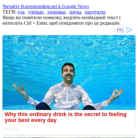
Читайте Korrespondent.net в Google News
ТЕГИ:
еда
,
ученые
,
здоровье
,
наука
,
продукты
Якщо ви помітили помилку, виділіть необхідний текст і
натисніть Ctrl + Enter, щоб повідомити про це редакцію.