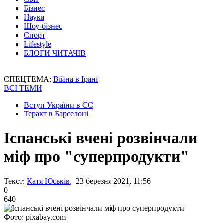
Бізнес
Наука
Шоу-бізнес
Спорт
Lifestyle
БЛОГИ ЧИТАЧІВ
СПЕЦТЕМА:
Війна в Ірані
ВСІ ТЕМИ
Вступ України в ЄС
Теракт в Барселоні
Іспанські вчені розвінчали
міф про "суперпродукти"
Текст:
Катя Юськів
, 23 березня 2021, 11:56
0
640
Фото: pixabay.com