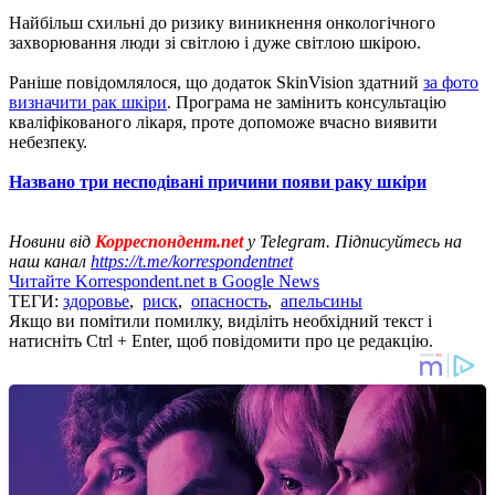
Найбільш схильні до ризику виникнення онкологічного
захворювання люди зі світлою і дуже світлою шкірою.
Раніше повідомлялося, що додаток SkinVision здатний
за фото
визначити рак шкіри
. Програма не замінить консультацію
кваліфікованого лікаря, проте допоможе вчасно виявити
небезпеку.
Названо три несподівані причини появи раку шкіри
Новини від
Корреспондент.net
у Telegram. Підписуйтесь на
наш канал
https://t.me/korrespondentnet
Читайте Korrespondent.net в Google News
ТЕГИ:
здоровье
,
риск
,
опасность
,
апельсины
Якщо ви помітили помилку, виділіть необхідний текст і
натисніть Ctrl + Enter, щоб повідомити про це редакцію.