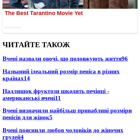
ЧИТАЙТЕ ТАКОЖ
Вчені назвали овочі, що подовжують життя
96
Названий ідеальний розмір пеніса в різних
країнах
14
Надлишок фруктози шкодить печінці -
американські вчені
11
Вчені визначили найбільш привабливі розміри
пенісів для жінок
5
Вчені пояснили любов чоловіків до жіночих
грудей
4