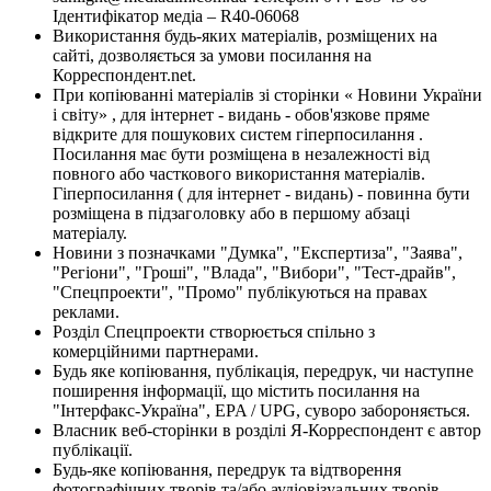
Ідентифікатор медіа – R40-06068
Використання будь-яких матеріалів, розміщених на
сайті, дозволяється за умови посилання на
Корреспондент.net.
При копіюванні матеріалів зі сторінки « Новини України
і світу» , для інтернет - видань - обов'язкове пряме
відкрите для пошукових систем гіперпосилання .
Посилання має бути розміщена в незалежності від
повного або часткового використання матеріалів.
Гіперпосилання ( для інтернет - видань) - повинна бути
розміщена в підзаголовку або в першому абзаці
матеріалу.
Новини з позначками "Думка", "Експертиза", "Заява",
"Регіони", "Гроші", "Влада", "Вибори", "Тест-драйв",
"Спецпроекти", "Промо" публікуються на правах
реклами.
Розділ Спецпроекти створюється спільно з
комерційними партнерами.
Будь яке копіювання, публікація, передрук, чи наступне
поширення інформації, що містить посилання на
"Інтерфакс-Україна", EPA / UPG, суворо забороняється.
Власник веб-сторінки в розділі Я-Корреспондент є автор
публікації.
Будь-яке копіювання, передрук та відтворення
фотографічних творів та/або аудіовізуальних творів