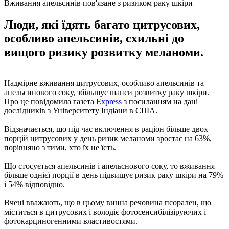
Вживання апельсинів пов'язане з ризиком раку шкіри
Люди, які їдять багато цитрусових,
особливо апельсинів, схильні до
вищого ризику розвитку меланоми.
Надмірне вживання цитрусових, особливо апельсинів та
апельсинового соку, збільшує шанси розвитку раку шкіри.
Про це повідомила газета
Express
з посиланням на дані
дослідників з Університету Індіани в США.
Відзначається, що під час включення в раціон більше двох
порцій цитрусових у день ризик меланоми зростає на 63%,
порівняно з тими, хто їх не їсть.
Що стосується апельсинів і апельснового соку, то вживання
більше однієї порції в день підвищує ризик раку шкіри на 79%
і 54% відповідно.
Вчені вважають, що в цьому винна речовина псорален, що
міститься в цитрусових і володіє фотосенсибілізіруючих і
фотокарциногенними властивостями.