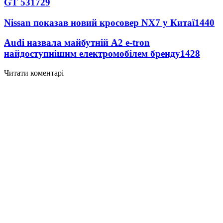
GT 53
1729
Nissan показав новий кросовер NX7 у Китаї
1440
Audi назвала майбутній A2 e-tron
найдоступнішим електромобілем бренду
1428
Читати коментарі