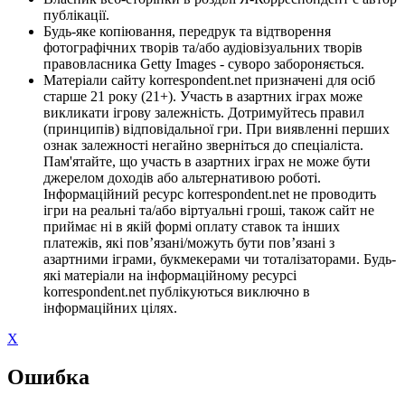
публікації.
Будь-яке копіювання, передрук та відтворення
фотографічних творів та/або аудіовізуальних творів
правовласника Getty Images - суворо забороняється.
Матеріали сайту korrespondent.net призначені для осіб
старше 21 року (21+). Участь в азартних іграх може
викликати ігрову залежність. Дотримуйтесь правил
(принципів) відповідальної гри. При виявленні перших
ознак залежності негайно зверніться до спеціаліста.
Пам'ятайте, що участь в азартних іграх не може бути
джерелом доходів або альтернативою роботі.
Інформаційний ресурс korrespondent.net не проводить
ігри на реальні та/або віртуальні гроші, також сайт не
приймає ні в якій формі оплату ставок та інших
платежів, які пов’язані/можуть бути пов’язані з
азартними іграми, букмекерами чи тоталізаторами. Будь-
які матеріали на інформаційному ресурсі
korrespondent.net публікуються виключно в
інформаційних цілях.
X
Ошибка