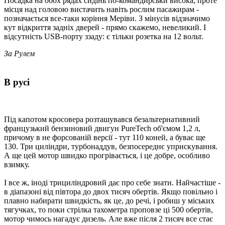
Посадка на обох рядах сидінь по-командирськи висока, проте
місця над головою вистачить навіть рослим пасажирам -
позначається все-таки коріння Меріви. З мінусів відзначимо
кут відкриття задніх дверей - прямо скажемо, невеликий. І
відсутність USB-порту ззаду: є тільки розетка на 12 вольт.
За Рулем
В русі
Під капотом кросовера розташувався безальтернативний
французький бензиновий двигун PureTech об'ємом 1,2 л,
причому в не форсованій версії - тут 110 коней, а буває ще
130. Три циліндри, турбонаддув, безпосереднє уприскування.
А ще цей мотор швидко прогрівається, і це добре, особливо
взимку.
І все ж, іноді трициліндровий дає про себе знати. Найчастіше -
в діапазоні від півтора до двох тисяч обертів. Якщо повільно і
плавно набирати швидкість, як це, до речі, і робиш у міських
тягучках, то поки стрілка тахометра проповзе ці 500 обертів,
мотор чимось нагадує дизель. Але вже після 2 тисяч все стає