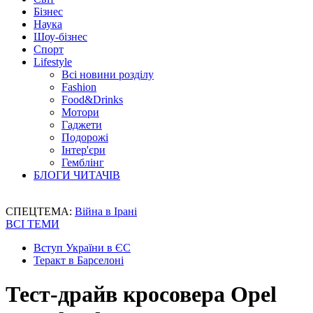
Бізнес
Наука
Шоу-бізнес
Спорт
Lifestyle
Всі новини розділу
Fashion
Food&Drinks
Мотори
Гаджети
Подорожі
Інтер'єри
Гемблінг
БЛОГИ ЧИТАЧІВ
СПЕЦТЕМА:
Війна в Ірані
ВСІ ТЕМИ
Вступ України в ЄС
Теракт в Барселоні
Тест-драйв кросовера Opel