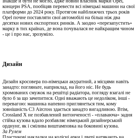
Інакше й бути не могло, адже новий власник марки Opel,
концерн PSA, пообіцяв перевести всі німецькі машини на свої
платформи до 2024 року. Протягом найближчих трьох років
Opel почне поставляти свої автомобілі на більш ніж два
десятки нових експортних ринків. А заодно «перезапустить»
марку в тих країнах, де вона почувалася не найкращим чином
- це і про нас, зрозуміло.
Дизайн
Дизайн кросовера по-німецьки акуратний, а місцями навіть
занадто: погляньте, наприклад, на його ніс. Не будь
хромованих смужок на решітці радіатора, погляду взагалі не
було б за що зачепитися. Одні вважають це недоліком, інші -
перевагою: машинка напевно приглянеться тим, кому
зовнішність С3 Aircross здається занадто вигадливою. Втім,
Crossland X не позбавлений витонченості - «плаваюча» задня
стійка кузова вдало розбавляє німецький дизайнерський
орднунг, як і смілива виштамповка на боковині кузова.
За Рулем
Пластикові накладки на колісні арки і двері натякають на