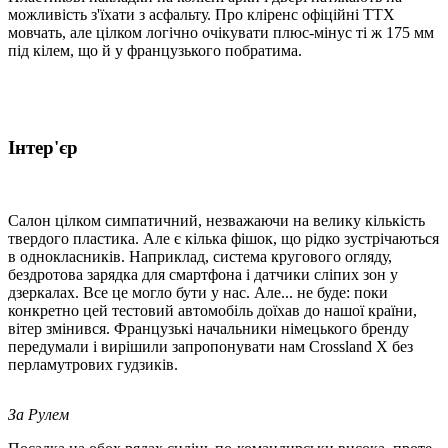
можливість з'їхати з асфальту. Про кліренс офіційні TTX
мовчать, але цілком логічно очікувати плюс-мінус ті ж 175 мм
під кілем, що й у французького побратима.
Інтер'єр
Салон цілком симпатичний, незважаючи на велику кількість
твердого пластика. Але є кілька фішок, що рідко зустрічаються
в однокласників. Наприклад, система кругового огляду,
бездротова зарядка для смартфона і датчики сліпих зон у
дзеркалах. Все це могло бути у нас. Але... не буде: поки
конкретно цей тестовий автомобіль доїхав до нашої країни,
вітер змінився. Французькі начальники німецького бренду
передумали і вирішили запропонувати нам Crossland X без
перламутрових гудзиків.
За Рулем