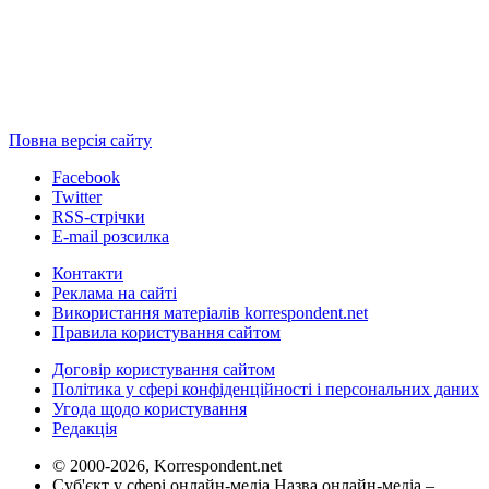
Повна версія сайту
Facebook
Twitter
RSS-стрічки
E-mail розсилка
Контакти
Реклама на сайті
Використання матеріалів korrespondent.net
Правила користування сайтом
Договір користування сайтом
Політика у сфері конфіденційності і персональних даних
Угода щодо користування
Редакція
© 2000-2026, Korrespondent.net
Суб'єкт у сфері онлайн-медіа Назва онлайн-медіа –