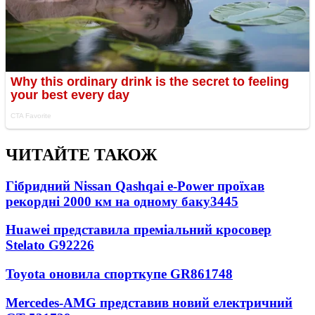
ЧИТАЙТЕ ТАКОЖ
Гібридний Nissan Qashqai e-Power проїхав
рекордні 2000 км на одному баку
3445
Huawei представила преміальний кросовер
Stelato G9
2226
Toyota оновила спорткупе GR86
1748
Mercedes-AMG представив новий електричний