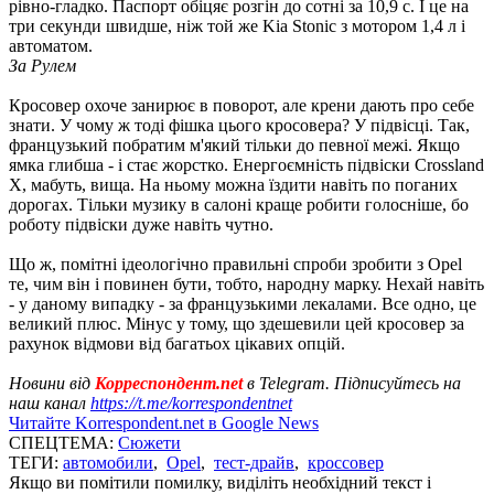
рівно-гладко. Паспорт обіцяє розгін до сотні за 10,9 с. І це на
три секунди швидше, ніж той же Kia Stonic з мотором 1,4 л і
автоматом.
За Рулем
Кросовер охоче занирює в поворот, але крени дають про себе
знати. У чому ж тоді фішка цього кросовера? У підвісці. Так,
французький побратим м'який тільки до певної межі. Якщо
ямка глибша - і стає жорстко. Енергоємність підвіски Crossland
X, мабуть, вища. На ньому можна їздити навіть по поганих
дорогах. Тільки музику в салоні краще робити голосніше, бо
роботу підвіски дуже навіть чутно.
Що ж, помітні ідеологічно правильні спроби зробити з Opel
те, чим він і повинен бути, тобто, народну марку. Нехай навіть
- у даному випадку - за французькими лекалами. Все одно, це
великий плюс. Мінус у тому, що здешевили цей кросовер за
рахунок відмови від багатьох цікавих опцій.
Новини від
Корреспондент.net
в Telegram. Підписуйтесь на
наш канал
https://t.me/korrespondentnet
Читайте Korrespondent.net в Google News
СПЕЦТЕМА:
Сюжети
ТЕГИ:
автомобили
,
Opel
,
тест-драйв
,
кроссовер
Якщо ви помітили помилку, виділіть необхідний текст і