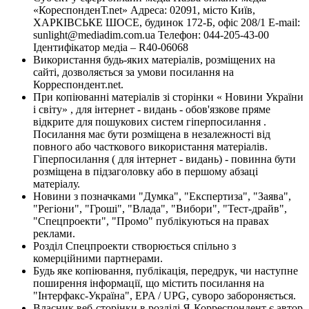
«КореспонденТ.net» Адреса: 02091, місто Київ,
ХАРКІВСЬКЕ ШОСЕ, будинок 172-Б, офіс 208/1 E-mail:
sunlight@mediadim.com.ua
Телефон: 044-205-43-00
Ідентифікатор медіа – R40-06068
Використання будь-яких матеріалів, розміщених на
сайті, дозволяється за умови посилання на
Корреспондент.net.
При копіюванні матеріалів зі сторінки « Новини України
і світу» , для інтернет - видань - обов'язкове пряме
відкрите для пошукових систем гіперпосилання .
Посилання має бути розміщена в незалежності від
повного або часткового використання матеріалів.
Гіперпосилання ( для інтернет - видань) - повинна бути
розміщена в підзаголовку або в першому абзаці
матеріалу.
Новини з позначками "Думка", "Експертиза", "Заява",
"Регіони", "Гроші", "Влада", "Вибори", "Тест-драйв",
"Спецпроекти", "Промо" публікуються на правах
реклами.
Розділ Спецпроекти створюється спільно з
комерційними партнерами.
Будь яке копіювання, публікація, передрук, чи наступне
поширення інформації, що містить посилання на
"Інтерфакс-Україна", EPA / UPG, суворо забороняється.
Власник веб-сторінки в розділі Я-Корреспондент є автор