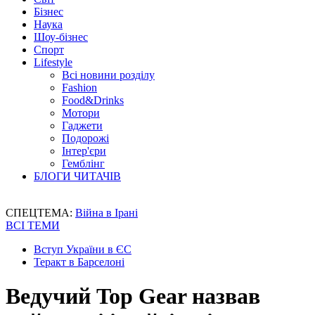
Бізнес
Наука
Шоу-бізнес
Спорт
Lifestyle
Всі новини розділу
Fashion
Food&Drinks
Мотори
Гаджети
Подорожі
Інтер'єри
Гемблінг
БЛОГИ ЧИТАЧІВ
СПЕЦТЕМА:
Війна в Ірані
ВСІ ТЕМИ
Вступ України в ЄС
Теракт в Барселоні
Ведучий Top Gear назвав