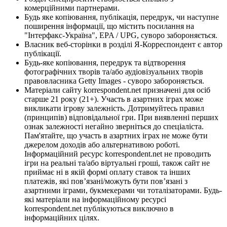
комерційними партнерами.
Будь яке копіювання, публікація, передрук, чи наступне
поширення інформації, що містить посилання на
"Інтерфакс-Україна", EPA / UPG, суворо забороняється.
Власник веб-сторінки в розділі Я-Корреспондент є автор
публікації.
Будь-яке копіювання, передрук та відтворення
фотографічних творів та/або аудіовізуальних творів
правовласника Getty Images - суворо забороняється.
Матеріали сайту korrespondent.net призначені для осіб
старше 21 року (21+). Участь в азартних іграх може
викликати ігрову залежність. Дотримуйтесь правил
(принципів) відповідальної гри. При виявленні перших
ознак залежності негайно зверніться до спеціаліста.
Пам'ятайте, що участь в азартних іграх не може бути
джерелом доходів або альтернативою роботі.
Інформаційний ресурс korrespondent.net не проводить
ігри на реальні та/або віртуальні гроші, також сайт не
приймає ні в якій формі оплату ставок та інших
платежів, які пов’язані/можуть бути пов’язані з
азартними іграми, букмекерами чи тоталізаторами. Будь-
які матеріали на інформаційному ресурсі
korrespondent.net публікуються виключно в
інформаційних цілях.