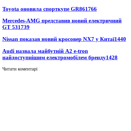
Toyota оновила спорткупе GR86
1766
Mercedes-AMG представив новий електричний
GT 53
1739
Nissan показав новий кросовер NX7 у Китаї
1440
Audi назвала майбутній A2 e-tron
найдоступнішим електромобілем бренду
1428
Читати коментарі