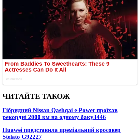
ЧИТАЙТЕ ТАКОЖ
Гібридний Nissan Qashqai e-Power проїхав
рекордні 2000 км на одному баку
3446
Huawei представила преміальний кросовер
Stelato G9
2227