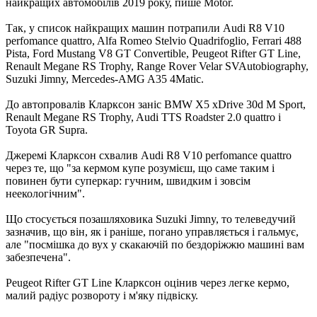
найкращих автомобілів 2019 року, пише Motor.
Так, у список найкращих машин потрапили Audi R8 V10
perfomance quattro, Alfa Romeo Stelvio Quadrifoglio, Ferrari 488
Pista, Ford Mustang V8 GT Convertible, Peugeot Rifter GT Line,
Renault Megane RS Trophy, Range Rover Velar SVAutobiography,
Suzuki Jimny, Mercedes-AMG A35 4Matic.
До автопровалів Кларксон заніс BMW X5 xDrive 30d M Sport,
Renault Megane RS Trophy, Audi TTS Roadster 2.0 quattro і
Toyota GR Supra.
Джеремі Кларксон схвалив Audi R8 V10 perfomance quattro
через те, що "за кермом купе розумієш, що саме таким і
повинен бути суперкар: гучним, швидким і зовсім
неекологічним".
Що стосується позашляховика Suzuki Jimny, то телеведучий
зазначив, що він, як і раніше, погано управляється і гальмує,
але "посмішка до вух у скакаючій по бездоріжжю машині вам
забезпечена".
Peugeot Rifter GT Line Кларксон оцінив через легке кермо,
малий радіус розвороту і м'яку підвіску.