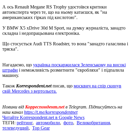
А ось Renault Megane RS Trophy удостоївся критики
автоексперта через те, що на ньому катаєшся, як "на
американських гірках під кислотою".
У BMW X5 xDrive 30d M Sport, на думку журналіста, занадто
складна і недопрацьована електроніка.
Що стосується Audi TTS Roadster, то вона "занадто галаслива і
тряска".
Нагадаємо, що
українка поскаржилася Зеленському на високі
штрафи
і неможливість розмитнити "євробляхи" і підпалила
машину.
Також
Korrespondent.net
писав, що
москвич на спір скинув
свій Mercedes з вертольота.
Новини від
Корреспондент.net
в Telegram. Підписуйтесь на
наш канал
https://t.me/korrespondentnet
Читайте Korrespondent.net в Google News
ТЕГИ:
рейтинг
,
автомобили
,
фото
,
Великобритания
,
телеведущий
,
Top Gear