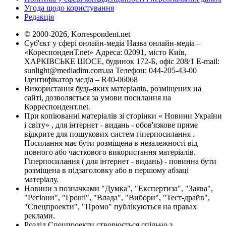
Угода щодо користування
Редакція
© 2000-2026, Korrespondent.net
Суб'єкт у сфері онлайн-медіа Назва онлайн-медіа –
«КореспонденТ.net» Адреса: 02091, місто Київ,
ХАРКІВСЬКЕ ШОСЕ, будинок 172-Б, офіс 208/1 E-mail:
sunlight@mediadim.com.ua
Телефон: 044-205-43-00
Ідентифікатор медіа – R40-06068
Використання будь-яких матеріалів, розміщених на
сайті, дозволяється за умови посилання на
Корреспондент.net.
При копіюванні матеріалів зі сторінки « Новини України
і світу» , для інтернет - видань - обов'язкове пряме
відкрите для пошукових систем гіперпосилання .
Посилання має бути розміщена в незалежності від
повного або часткового використання матеріалів.
Гіперпосилання ( для інтернет - видань) - повинна бути
розміщена в підзаголовку або в першому абзаці
матеріалу.
Новини з позначками "Думка", "Експертиза", "Заява",
"Регіони", "Гроші", "Влада", "Вибори", "Тест-драйв",
"Спецпроекти", "Промо" публікуються на правах
реклами.
Розділ Спецпроекти створюється спільно з