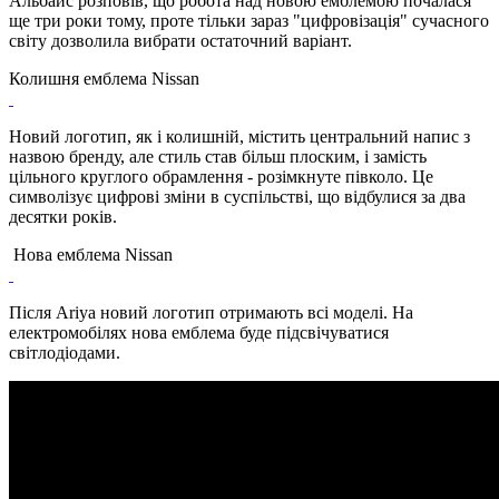
Альбайс розповів, що робота над новою емблемою почалася
ще три роки тому, проте тільки зараз "цифровізація" сучасного
світу дозволила вибрати остаточний варіант.
Колишня емблема Nissan
Новий логотип, як і колишній, містить центральний напис з
назвою бренду, але стиль став більш плоским, і замість
цільного круглого обрамлення - розімкнуте півколо. Це
символізує цифрові зміни в суспільстві, що відбулися за два
десятки років.
Нова емблема Nissan
Після Ariya новий логотип отримають всі моделі. На
електромобілях нова емблема буде підсвічуватися
світлодіодами.