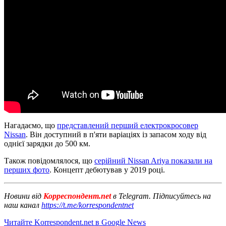
Нагадаємо, що
представлений перший електрокросовер
Nissan
. Він доступний в п'яти варіаціях із запасом ходу від
однієї зарядки до 500 км.
Також повідомлялося, що
серійний Nissan Ariya показали на
перших фото
. Концепт дебютував у 2019 році.
Новини від
Корреспондент.net
в Telegram. Підписуйтесь на
наш канал
https://t.me/korrespondentnet
Читайте Korrespondent.net в Google News