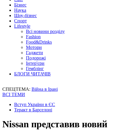
Бізнес
Наука
Шоу-бізнес
Спорт
Lifestyle
Всі новини розділу
Fashion
Food&Drinks
Мотори
Гаджети
Подорожі
Інтер'єри
Гемблінг
БЛОГИ ЧИТАЧІВ
СПЕЦТЕМА:
Війна в Ірані
ВСІ ТЕМИ
Вступ України в ЄС
Теракт в Барселоні
Nissan представив новий