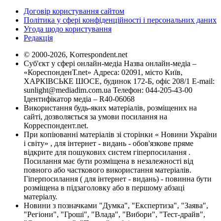
Договір користування сайтом
Політика у сфері конфіденційності і персональних даних
Угода щодо користування
Редакція
© 2000-2026, Korrespondent.net
Суб'єкт у сфері онлайн-медіа Назва онлайн-медіа –
«КореспонденТ.net» Адреса: 02091, місто Київ,
ХАРКІВСЬКЕ ШОСЕ, будинок 172-Б, офіс 208/1 E-mail:
sunlight@mediadim.com.ua
Телефон: 044-205-43-00
Ідентифікатор медіа – R40-06068
Використання будь-яких матеріалів, розміщених на
сайті, дозволяється за умови посилання на
Корреспондент.net.
При копіюванні матеріалів зі сторінки « Новини України
і світу» , для інтернет - видань - обов'язкове пряме
відкрите для пошукових систем гіперпосилання .
Посилання має бути розміщена в незалежності від
повного або часткового використання матеріалів.
Гіперпосилання ( для інтернет - видань) - повинна бути
розміщена в підзаголовку або в першому абзаці
матеріалу.
Новини з позначками "Думка", "Експертиза", "Заява",
"Регіони", "Гроші", "Влада", "Вибори", "Тест-драйв",