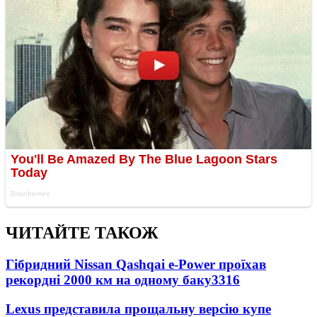
ЧИТАЙТЕ ТАКОЖ
Гібридний Nissan Qashqai e-Power проїхав
рекордні 2000 км на одному баку
3316
Lexus представила прощальну версію купе