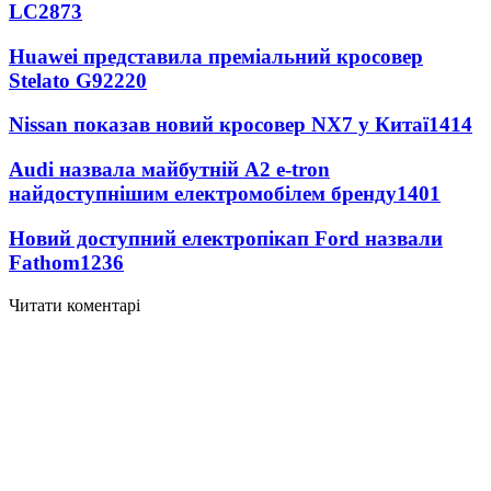
LC
2873
Huawei представила преміальний кросовер
Stelato G9
2220
Nissan показав новий кросовер NX7 у Китаї
1414
Audi назвала майбутній A2 e-tron
найдоступнішим електромобілем бренду
1401
Новий доступний електропікап Ford назвали
Fathom
1236
Читати коментарі