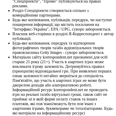
"Спецпроекти", "Промо" публікуються на правах
реклами.
Розділ Спецпроекти створюється спільно з
комерційними партнерами.
Будь яке копіювання, публікація, передрук, чи наступне
поширення інформації, що містить посилання на
"Інтерфакс-Україна", EPA / UPG, суворо забороняється.
Власник веб-сторінки в розділі Я-Корреспондент є автор
публікації.
Будь-яке копіювання, передрук та відтворення
фотографічних творів та/або аудіовізуальних творів
правовласника Getty Images - суворо забороняється.
Матеріали сайту korrespondent.net призначені для осіб
старше 21 року (21+). Участь в азартних іграх може
викликати ігрову залежність. Дотримуйтесь правил
(принципів) відповідальної гри. При виявленні перших
ознак залежності негайно зверніться до спеціаліста.
Пам'ятайте, що участь в азартних іграх не може бути
джерелом доходів або альтернативою роботі.
Інформаційний ресурс korrespondent.net не проводить
ігри на реальні та/або віртуальні гроші, також сайт не
приймає ні в якій формі оплату ставок та інших
платежів, які пов’язані/можуть бути пов’язані з
азартними іграми, букмекерами чи тоталізаторами. Будь-
які матеріали на інформаційному ресурсі