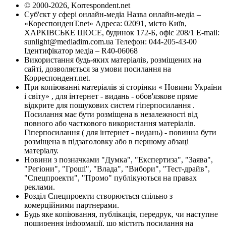
© 2000-2026, Korrespondent.net
Суб'єкт у сфері онлайн-медіа Назва онлайн-медіа –
«КореспонденТ.net» Адреса: 02091, місто Київ,
ХАРКІВСЬКЕ ШОСЕ, будинок 172-Б, офіс 208/1 E-mail:
sunlight@mediadim.com.ua
Телефон: 044-205-43-00
Ідентифікатор медіа – R40-06068
Використання будь-яких матеріалів, розміщених на
сайті, дозволяється за умови посилання на
Корреспондент.net.
При копіюванні матеріалів зі сторінки « Новини України
і світу» , для інтернет - видань - обов'язкове пряме
відкрите для пошукових систем гіперпосилання .
Посилання має бути розміщена в незалежності від
повного або часткового використання матеріалів.
Гіперпосилання ( для інтернет - видань) - повинна бути
розміщена в підзаголовку або в першому абзаці
матеріалу.
Новини з позначками "Думка", "Експертиза", "Заява",
"Регіони", "Гроші", "Влада", "Вибори", "Тест-драйв",
"Спецпроекти", "Промо" публікуються на правах
реклами.
Розділ Спецпроекти створюється спільно з
комерційними партнерами.
Будь яке копіювання, публікація, передрук, чи наступне
поширення інформації, що містить посилання на