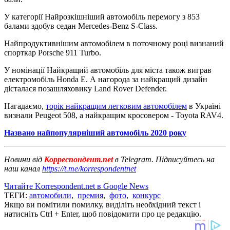
У категорії Найрозкішніший автомобіль перемогу з 853
балами здобув седан Mercedes-Benz S-Class.
Найпродуктивнішим автомобілем в поточному році визнаний
спорткар Porsche 911 Turbo.
У номінації Найкращий автомобіль для міста також виграв
електромобіль Honda E. А нагорода за найкращий дизайн
дісталася позашляховику Land Rover Defender.
Нагадаємо,
торік найкращим легковим автомобілем
в Україні
визнали Peugeot 508, а найкращим кросовером - Toyota RAV4.
Названо найпопулярніший автомобіль 2020 року
Новини від
Корреспондент.net
в Telegram. Підписуйтесь на
наш канал
https://t.me/korrespondentnet
Читайте Korrespondent.net в Google News
ТЕГИ:
автомобили
,
премия
,
фото
,
конкурс
Якщо ви помітили помилку, виділіть необхідний текст і
натисніть Ctrl + Enter, щоб повідомити про це редакцію.