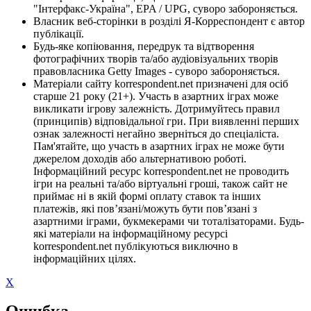
"Інтерфакс-Україна", EPA / UPG, суворо забороняється.
Власник веб-сторінки в розділі Я-Корреспондент є автор
публікації.
Будь-яке копіювання, передрук та відтворення
фотографічних творів та/або аудіовізуальних творів
правовласника Getty Images - суворо забороняється.
Матеріали сайту korrespondent.net призначені для осіб
старше 21 року (21+). Участь в азартних іграх може
викликати ігрову залежність. Дотримуйтесь правил
(принципів) відповідальної гри. При виявленні перших
ознак залежності негайно зверніться до спеціаліста.
Пам'ятайте, що участь в азартних іграх не може бути
джерелом доходів або альтернативою роботі.
Інформаційний ресурс korrespondent.net не проводить
ігри на реальні та/або віртуальні гроші, також сайт не
приймає ні в якій формі оплату ставок та інших
платежів, які пов’язані/можуть бути пов’язані з
азартними іграми, букмекерами чи тоталізаторами. Будь-
які матеріали на інформаційному ресурсі
korrespondent.net публікуються виключно в
інформаційних цілях.
X