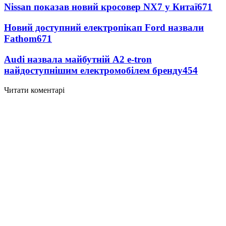
Nissan показав новий кросовер NX7 у Китаї
671
Новий доступний електропікап Ford назвали
Fathom
671
Audi назвала майбутній A2 e-tron
найдоступнішим електромобілем бренду
454
Читати коментарі