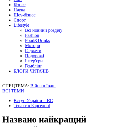
Бізнес
Наука
Шоу-бізнес
Спорт
Lifestyle
Всі новини розділу
Fashion
Food&Drinks
Мотори
Гаджети
Подорожі
Інтер'єри
Гемблінг
БЛОГИ ЧИТАЧІВ
СПЕЦТЕМА:
Війна в Ірані
ВСІ ТЕМИ
Вступ України в ЄС
Теракт в Барселоні
Названо найкращий