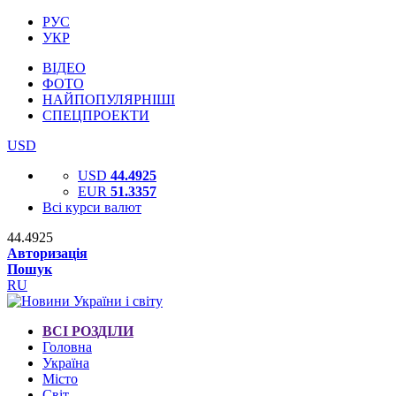
РУС
УКР
ВІДЕО
ФОТО
НАЙПОПУЛЯРНІШІ
СПЕЦПРОЕКТИ
USD
USD
44.4925
EUR
51.3357
Всі курси валют
44.4925
Авторизація
Пошук
RU
ВСІ РОЗДІЛИ
Головна
Україна
Місто
Світ