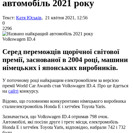
автомобіль 2021 року
Текст:
Катя Юськів
, 21 квітня 2021, 12:56
0
2296
Volkswagen ID.4
Серед переможців щорічної світової
премії, заснованої в 2004 році, машини
німецьких і японських виробників.
У поточному році найкращим електромобілем за версією
премії World Car Awards став Volkswagen ID.4. Про це йдеться
на
сайті
конкурсу.
Відомо, що головними конкурентами німецького виробника
сталиелектромобіль Honda E і хетчбек Toyota Yaris.
Зазначається, що Volkswagen ID.4 отримав 798 очок.
Автомобілі, які посіли друге і третє місця, електромобіль
Honda E і хетчбек Toyota Yaris, відповідно, набрали 742 і 732
бали.