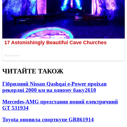
ЧИТАЙТЕ ТАКОЖ
Гібридний Nissan Qashqai e-Power проїхав
рекордні 2000 км на одному баку
2610
Mercedes-AMG представив новий електричний
GT 53
1934
Toyota оновила спорткупе GR86
1914