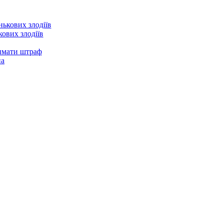
ових злодіїв
римати штраф
на