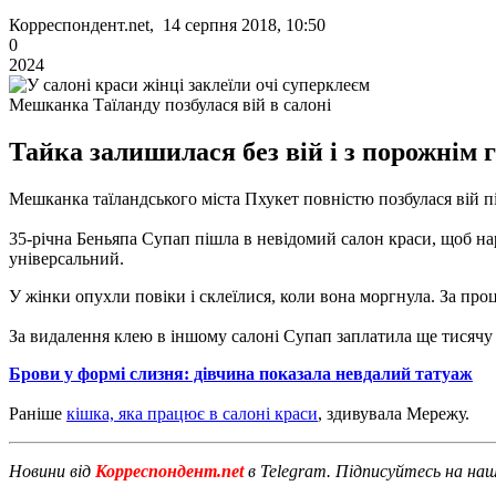
Корреспондент.net, 14 серпня 2018, 10:50
0
2024
Мешканка Таїланду позбулася вій в салоні
Тайка залишилася без вій і з порожнім 
Мешканка таїландського міста Пхукет повністю позбулася вій п
35-річна Беньяпа Супап пішла в невідомий салон краси, щоб на
універсальний.
У жінки опухли повіки і склеїлися, коли вона моргнула.
За проц
За видалення клею в іншому салоні Супап заплатила ще тисячу 
Брови у формі слизня: дівчина показала невдалий татуаж
Раніше
кішка, яка працює в салоні краси
, здивувала Мережу.
Новини від
Корреспондент.net
в Telegram. Підписуйтесь на на