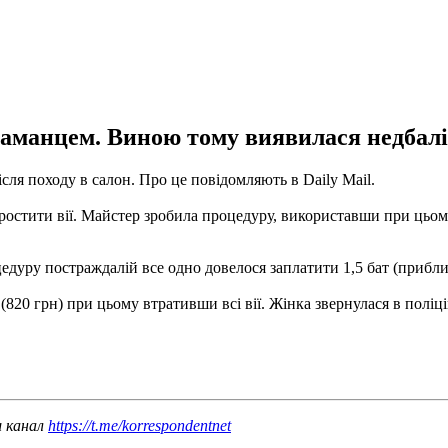
гаманцем. Виною тому виявилася недбалі
ісля походу в салон.
Про це повідомляють в Daily Mail.
ростити вії.
Майстер зробила процедуру, використавши при цьом
едуру постраждалій все одно довелося заплатити 1,5 бат (прибли
(820 грн) при цьому втративши всі вії.
Жінка звернулася в поліці
ш канал
https://t.me/korrespondentnet