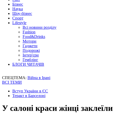
Бізнес
Наука
Шоу-бізнес
Спорт
Lifestyle
Всі новини розділу
Fashion
Food&Drinks
Мотори
Гаджети
Подорожі
Інтер'єри
Гемблінг
БЛОГИ ЧИТАЧІВ
СПЕЦТЕМА:
Війна в Ірані
ВСІ ТЕМИ
Вступ України в ЄС
Теракт в Барселоні
У салоні краси жінці заклеїли