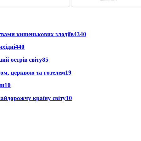
твами кишенькових злодіїв
4340
ихідні
440
ий острів світу
85
абом, церквою та готелем
19
ми
10
найдорожчу країну світу
10