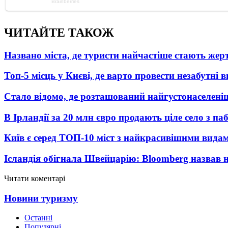
ЧИТАЙТЕ ТАКОЖ
Названо міста, де туристи найчастіше стають жер
Топ-5 місць у Києві, де варто провести незабутні в
Стало відомо, де розташований найгустонаселеніш
В Ірландії за 20 млн євро продають ціле село з п
Київ є серед ТОП-10 міст з найкрасивішими вида
Ісландія обігнала Швейцарію: Bloomberg назвав 
Читати коментарі
Новини туризму
Останні
Популярні