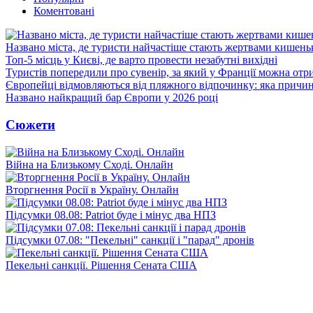
Коментовані
Названо міста, де туристи найчастіше стають жертвами кишеньк
Топ-5 місць у Києві, де варто провести незабутні вихідні
Туристів попередили про сувенір, за який у Франції можна от
Європейці відмовляються від пляжного відпочинку: яка причи
Названо найкращий бар Європи у 2026 році
Сюжети
Війна на Близькому Сході. Онлайн
Вторгнення Росії в Україну. Онлайн
Підсумки 08.08: Patriot буде і мінус два НПЗ
Підсумки 07.08: "Пекельні" санкції і "парад" дронів
Пекельні санкції. Рішення Сената США