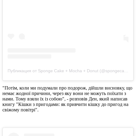
Публикация от Sponge Cake + Mocha + Donut (@spongecake_thescottishfold)
"Потім, коли ми подумали про подорож, дійшли висновку, що
немає жодної причини, через яку вони не можуть поїхати з
нами. Тому взяли їх із собою", - розповів Ден, який написав
книгу "Кішки з пригодами: як привчити кішку до пригод на
свіжому повітрі".