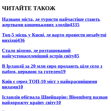
ЧИТАЙТЕ ТАКОЖ
Названо міста, де туристи найчастіше стають
жертвами кишенькових злодіїв
4335
Топ-5 місць у Києві, де варто провести незабутні
вихідні
436
Стало відомо, де розташований
найгустонаселеніший острів світу
85
В Ірландії за 20 млн євро продають ціле село з
пабом, церквою та готелем
19
Київ є серед ТОП-10 міст з найкрасивішими
видами
10
Ісландія обігнала Швейцарію: Bloomberg назвав
найдорожчу країну світу
10