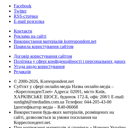
Facebook
Twitter
RSS-стрічки
E-mail розсилка
Контакти
Реклама на сайті
Використання матеріалів korrespondent.net
Правила користування сайтом
Договір користування сайтом
Політика у сфері конфіденційності і персональних даних
Угода щодо користування
Редакція
© 2000-2026, Korrespondent.net
Суб'єкт у сфері онлайн-медіа Назва онлайн-медіа –
«КореспонденТ.net» Адреса: 02091, місто Київ,
ХАРКІВСЬКЕ ШОСЕ, будинок 172-Б, офіс 208/1 E-mail:
sunlight@mediadim.com.ua
Телефон: 044-205-43-00
Ідентифікатор медіа – R40-06068
Використання будь-яких матеріалів, розміщених на
сайті, дозволяється за умови посилання на
Корреспондент.net.
При копіюванні матеріалів зі сторінки « Новини України