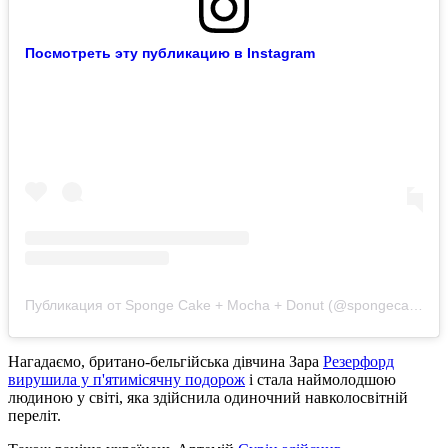
Посмотреть эту публикацию в Instagram
Публикация от Sponge Cake + Mocha + Donut (@spongecake_thescottishfold)
Нагадаємо, британо-бельгійська дівчина Зара
Резерфорд
вирушила у п'ятимісячну подорож
і стала наймолодшою ​​
людиною у світі, яка здійснила одиночний навколосвітній
переліт.