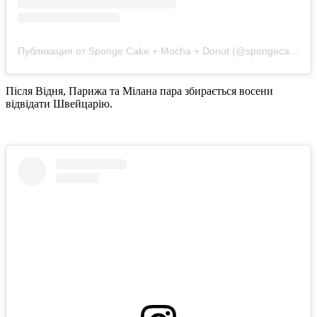
Публикация от Sponge Cake + Mocha + Donut (@spongecake_thescottishfold)
Після Відня, Парижа та Мілана пара збирається восени
відвідати Швейцарію.