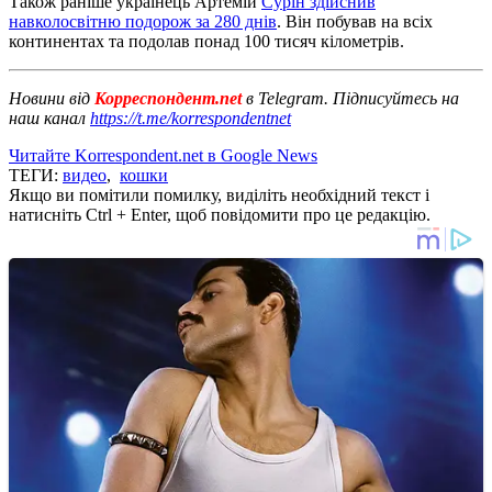
Також раніше українець Артемій
Сурін здійснив
навколосвітню подорож за 280 днів
. Він побував на всіх
континентах та подолав понад 100 тисяч кілометрів.
Новини від
Корреспондент.net
в Telegram. Підписуйтесь на
наш канал
https://t.me/korrespondentnet
Читайте Korrespondent.net в Google News
ТЕГИ:
видео
,
кошки
Якщо ви помітили помилку, виділіть необхідний текст і
натисніть Ctrl + Enter, щоб повідомити про це редакцію.