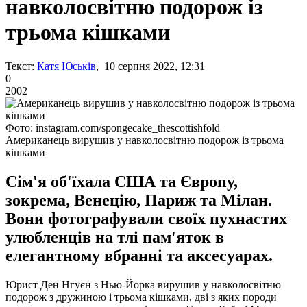
навколосвітню подорож із
трьома кішками
Текст:
Катя Юськів
, 10 серпня 2022, 12:31
0
2002
Фото: instagram.com/spongecake_thescottishfold
Американець вирушив у навколосвітню подорож із трьома
кішками
Сім'я об'їхала США та Європу,
зокрема, Венецію, Париж та Мілан.
Вони фотографували своїх пухнастих
улюбленців на тлі пам'яток в
елегантному вбранні та аксесуарах.
Юрист Ден Нгуєн з Нью-Йорка вирушив у навколосвітню
подорож з дружиною і трьома кішками, дві з яких породи