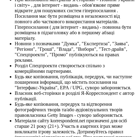
і світу» , для інтернет - видань - обов'язкове пряме
відкрите для пошукових систем гіперпосилання .
Посилання має бути розміщена в незалежності від
повного або часткового використання матеріалів.
Гіперпосилання ( для інтернет - видань) - повинна бути
розміщена в підзаголовку або в першому абзаці
матеріалу.
Новини з позначками "Думка", "Експертиза", "Заява",
"Регіони", "Гроші", "Влада", "Вибори", "Тест-драйв",
"Спецпроекти", "Промо" публікуються на правах
реклами.
Розділ Спецпроекти створюється спільно з
комерційними партнерами.
Будь яке копіювання, публікація, передрук, чи наступне
поширення інформації, що містить посилання на
"Інтерфакс-Україна", EPA / UPG, суворо забороняється.
Власник веб-сторінки в розділі Я-Корреспондент є автор
публікації.
Будь-яке копіювання, передрук та відтворення
фотографічних творів та/або аудіовізуальних творів
правовласника Getty Images - суворо забороняється.
Матеріали сайту korrespondent.net призначені для осіб
старше 21 року (21+). Участь в азартних іграх може
викликати ігрову залежність. Дотримуйтесь правил