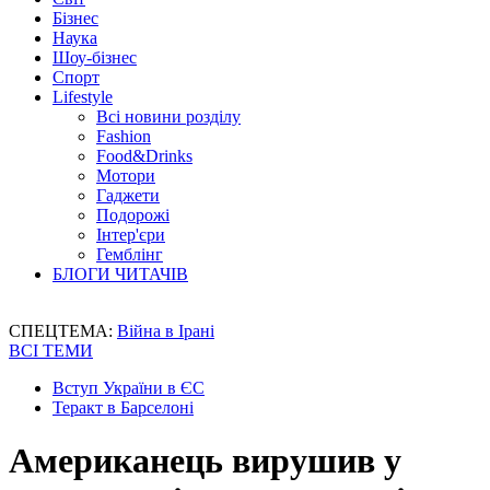
Бізнес
Наука
Шоу-бізнес
Спорт
Lifestyle
Всі новини розділу
Fashion
Food&Drinks
Мотори
Гаджети
Подорожі
Інтер'єри
Гемблінг
БЛОГИ ЧИТАЧІВ
СПЕЦТЕМА:
Війна в Ірані
ВСІ ТЕМИ
Вступ України в ЄС
Теракт в Барселоні
Американець вирушив у