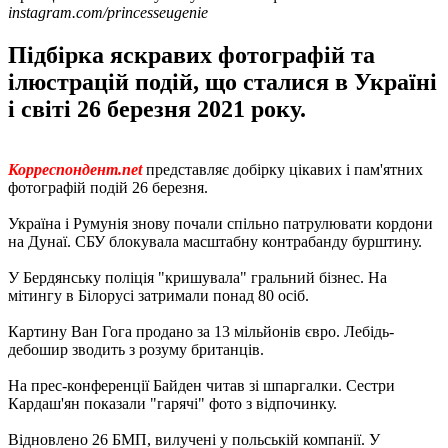
instagram.com/princesseugenie
Підбірка яскравих фотографій та
ілюстрацій подій, що сталися в Україні
і світі 26 березня 2021 року.
Корреспондент.net
представляє добірку цікавих і пам'ятних
фотографій подій 26 березня.
Україна і Румунія знову почали спільно патрулювати кордони
на Дунаї. СБУ блокувала масштабну контрабанду бурштину.
У Бердянську поліція "кришувала" гральний бізнес. На
мітингу в Білорусі затримали понад 80 осіб.
Картину Ван Гога продано за 13 мільйонів євро. Лебідь-
дебошир зводить з розуму британців.
На прес-конференції Байден читав зі шпаргалки. Сестри
Кардаш'ян показали "гарячі" фото з відпочинку.
Відновлено 26 БМП, вилучені у польській компанії. У