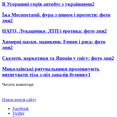
В Угорщині горів автобус з українцями
2
Їжа Месопотамії, фура з пивом і протести: фото
дня
2
НАТО, Лукашенко, ДТП і еротика: фото дня
2
Химерні маски, манекени, Femen і ряса: фото
дня
2
Скелети, наркотики та Японія у снігу: фото дня
2
Миколаївські рятувальники продовжують
витягувати тіла з-під завалів будинку
1
Читати коментарі
Повна версія сайту
Facebook
Twitter