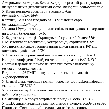
Американська модель Белла Хадід в черговий раз підкорила
шанувальників дивовижними фото.
instagram.com/bellahadid
У Києві невідомі зрізали 17 вікових дубів
facebook.com/kiev.klab
Картину Ван Гога продано за 13 мільйонів євро
facebook.com/sothebys
Україна і Румунія знову почали спільно патрулювати кордони
на Дунаї
Госпогранслужба
У Бердянську поліція "кришувала" гральний бізнес
ГБР
СБУ блокувала масштабну контрабанду бурштину
СБУ
Українські військові товари намагалися вивезти в РФ під
виглядом цивільних
СБУ
У Німеччині зібрано найбільший пазл у світі
infranken.de
На прес-конференції Байден читав шпаргалки
EPA/UPG
Сестри Кардаш'ян показали "гарячі" фото з відпочинку
instagram.com/kyliejenner
Відновлено 26 БМП, вилучені у польській компанії
Укроборонпром
У Єгипті зіткнулися два потяги через те, що невідомі зірвали
стоп-кран
EPA/UPG
У британському Нортгемптоні місцевих жителів тероризує
лебідь
Кадр из видео
На мітингу в Білорусі затримали понад 80 осіб
TUT.BY
У США дикий ведмідь заліз погрітися в джакузі
Кадр из видео
Принцеса Євгенія опублікувала миле фото з сином