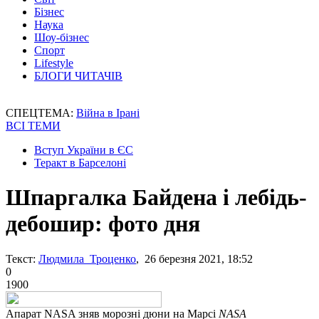
Бізнес
Наука
Шоу-бізнес
Спорт
Lifestyle
БЛОГИ ЧИТАЧІВ
СПЕЦТЕМА:
Війна в Ірані
ВСІ ТЕМИ
Вступ України в ЄС
Теракт в Барселоні
Шпаргалка Байдена і лебідь-
дебошир: фото дня
Текст:
Людмила Троценко
, 26 березня 2021, 18:52
0
1900
Апарат NASA зняв морозні дюни на Марсі
NASA