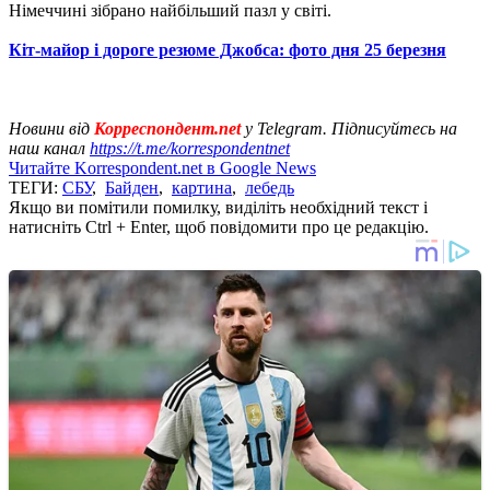
Німеччині зібрано найбільший пазл у світі.
Кіт-майор і дороге резюме Джобса: фото дня 25 березня
Новини від
Корреспондент.net
у Telegram. Підписуйтесь на
наш канал
https://t.me/korrespondentnet
Читайте Korrespondent.net в Google News
ТЕГИ:
СБУ
,
Байден
,
картина
,
лебедь
Якщо ви помітили помилку, виділіть необхідний текст і
натисніть Ctrl + Enter, щоб повідомити про це редакцію.