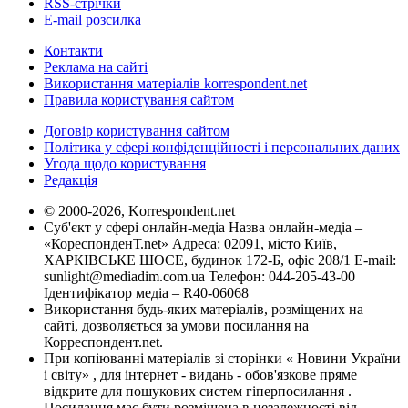
RSS-стрічки
E-mail розсилка
Контакти
Реклама на сайті
Використання матеріалів korrespondent.net
Правила користування сайтом
Договір користування сайтом
Політика у сфері конфіденційності і персональних даних
Угода щодо користування
Редакція
© 2000-2026, Korrespondent.net
Суб'єкт у сфері онлайн-медіа Назва онлайн-медіа –
«КореспонденТ.net» Адреса: 02091, місто Київ,
ХАРКІВСЬКЕ ШОСЕ, будинок 172-Б, офіс 208/1 E-mail:
sunlight@mediadim.com.ua
Телефон: 044-205-43-00
Ідентифікатор медіа – R40-06068
Використання будь-яких матеріалів, розміщених на
сайті, дозволяється за умови посилання на
Корреспондент.net.
При копіюванні матеріалів зі сторінки « Новини України
і світу» , для інтернет - видань - обов'язкове пряме
відкрите для пошукових систем гіперпосилання .
Посилання має бути розміщена в незалежності від