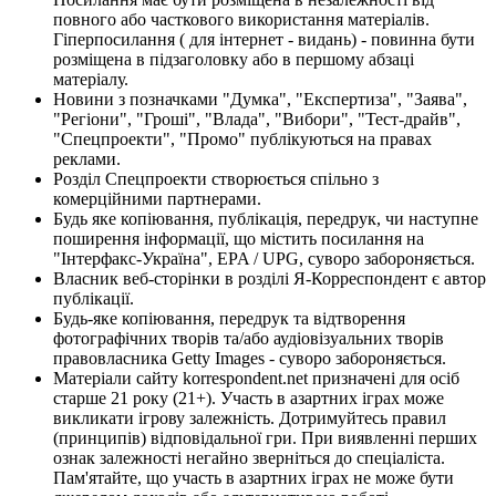
повного або часткового використання матеріалів.
Гіперпосилання ( для інтернет - видань) - повинна бути
розміщена в підзаголовку або в першому абзаці
матеріалу.
Новини з позначками "Думка", "Експертиза", "Заява",
"Регіони", "Гроші", "Влада", "Вибори", "Тест-драйв",
"Спецпроекти", "Промо" публікуються на правах
реклами.
Розділ Спецпроекти створюється спільно з
комерційними партнерами.
Будь яке копіювання, публікація, передрук, чи наступне
поширення інформації, що містить посилання на
"Інтерфакс-Україна", EPA / UPG, суворо забороняється.
Власник веб-сторінки в розділі Я-Корреспондент є автор
публікації.
Будь-яке копіювання, передрук та відтворення
фотографічних творів та/або аудіовізуальних творів
правовласника Getty Images - суворо забороняється.
Матеріали сайту korrespondent.net призначені для осіб
старше 21 року (21+). Участь в азартних іграх може
викликати ігрову залежність. Дотримуйтесь правил
(принципів) відповідальної гри. При виявленні перших
ознак залежності негайно зверніться до спеціаліста.
Пам'ятайте, що участь в азартних іграх не може бути