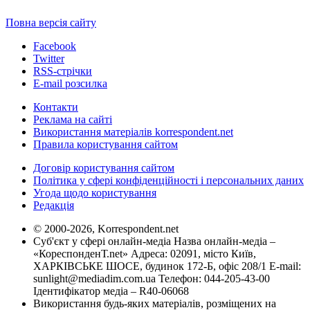
Повна версія сайту
Facebook
Twitter
RSS-стрічки
E-mail розсилка
Контакти
Реклама на сайті
Використання матеріалів korrespondent.net
Правила користування сайтом
Договір користування сайтом
Політика у сфері конфіденційності і персональних даних
Угода щодо користування
Редакція
© 2000-2026, Korrespondent.net
Суб'єкт у сфері онлайн-медіа Назва онлайн-медіа –
«КореспонденТ.net» Адреса: 02091, місто Київ,
ХАРКІВСЬКЕ ШОСЕ, будинок 172-Б, офіс 208/1 E-mail:
sunlight@mediadim.com.ua
Телефон: 044-205-43-00
Ідентифікатор медіа – R40-06068
Використання будь-яких матеріалів, розміщених на