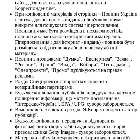
сайті, дозволяється за умови посилання на
Корреспондент.net.
При копіюванні матеріалів зі сторінки « Новини України
і світу» , для інтернет - видань - обов'язкове пряме
відкрите для пошукових систем гіперпосилання .
Посилання має бути розміщена в незалежності від
повного або часткового використання матеріалів.
Гіперпосилання ( для інтернет - видань) - повинна бути
розміщена в підзаголовку або в першому абзаці
матеріалу.
Новини з позначками "Думка", "Експертиза", "Заява",
"Регіони", "Гроші", "Влада", "Вибори", "Тест-драйв",
"Спецпроекти", "Промо" публікуються на правах
реклами.
Розділ Спецпроекти створюється спільно з
комерційними партнерами.
Будь яке копіювання, публікація, передрук, чи наступне
поширення інформації, що містить посилання на
"Інтерфакс-Україна", EPA / UPG, суворо забороняється.
Власник веб-сторінки в розділі Я-Корреспондент є автор
публікації.
Будь-яке копіювання, передрук та відтворення
фотографічних творів та/або аудіовізуальних творів
правовласника Getty Images - суворо забороняється.
Матеріали сайту korrespondent.net призначені для осіб