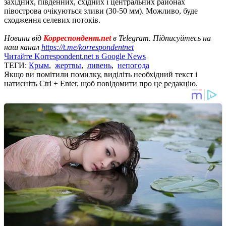
західних, південних, східних і центральних районах
півострова очікуються зливи (30-50 мм). Можливо, буде
сходження селевих потоків.
Новини від
Корреспондент.net
в Telegram. Підписуйтесь на
наш канал
https://t.me/korrespondentnet
Читайте Korrespondent.net в Google News
ТЕГИ:
Крым
,
жертвы
,
ливень
,
непогода
Якщо ви помітили помилку, виділіть необхідний текст і
натисніть Ctrl + Enter, щоб повідомити про це редакцію.