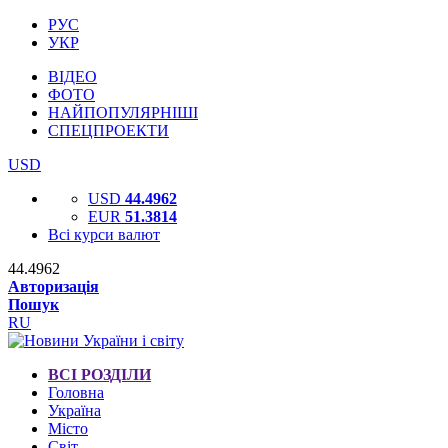
РУС
УКР
ВІДЕО
ФОТО
НАЙПОПУЛЯРНІШІ
СПЕЦПРОЕКТИ
USD
USD
44.4962
EUR
51.3814
Всі курси валют
44.4962
Авторизація
Пошук
RU
ВСІ РОЗДІЛИ
Головна
Україна
Місто
Світ