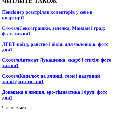
ЧИТАЙТЕ ТАКОЖ
Пенсіонер розстріляв колекторів у себе в
квартирі
1
Сюжет
Секс-іграшки, зеленка, Майдан і град:
фото тижня
1
ЛГБТ-поїзд, рабство і бікіні для чоловіків: фото
дня
1
Сюжет
Автомат Лукашенка, скарб і стихія: фото
тижня
1
Сюжет
Капелюх на ялинці, слон і надувний
танк: фото тижня
1
Донецька в'язниця, еро-гімнастика і бруд: фото
дня
1
Читати коментарі