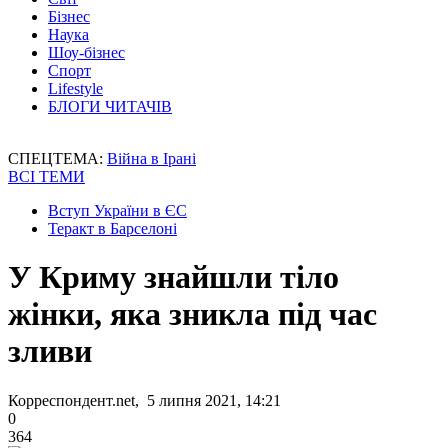
Бізнес
Наука
Шоу-бізнес
Спорт
Lifestyle
БЛОГИ ЧИТАЧІВ
СПЕЦТЕМА:
Війна в Ірані
ВСІ ТЕМИ
Вступ України в ЄС
Теракт в Барселоні
У Криму знайшли тіло
жінки, яка зникла під час
зливи
Корреспондент.net, 5 липня 2021, 14:21
0
364