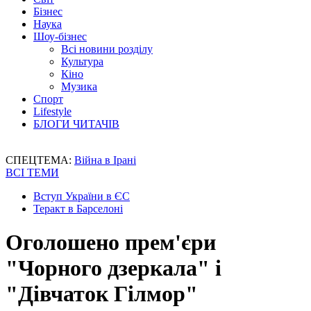
Бізнес
Наука
Шоу-бізнес
Всі новини розділу
Культура
Кіно
Музика
Спорт
Lifestyle
БЛОГИ ЧИТАЧІВ
СПЕЦТЕМА:
Війна в Ірані
ВСІ ТЕМИ
Вступ України в ЄС
Теракт в Барселоні
Оголошено прем'єри
"Чорного дзеркала" і
"Дівчаток Гілмор"