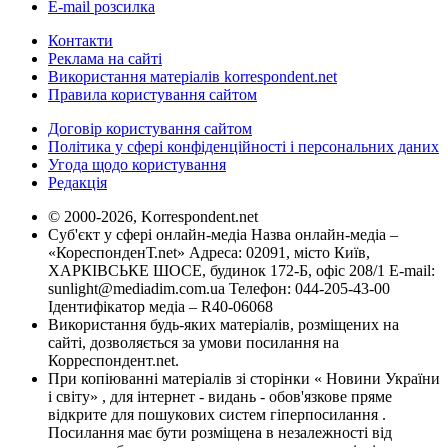
E-mail розсилка
Контакти
Реклама на сайті
Використання матеріалів korrespondent.net
Правила користування сайтом
Договір користування сайтом
Політика у сфері конфіденційності і персональних даних
Угода щодо користування
Редакція
© 2000-2026, Korrespondent.net
Суб'єкт у сфері онлайн-медіа Назва онлайн-медіа –
«КореспонденТ.net» Адреса: 02091, місто Київ,
ХАРКІВСЬКЕ ШОСЕ, будинок 172-Б, офіс 208/1 E-mail:
sunlight@mediadim.com.ua
Телефон: 044-205-43-00
Ідентифікатор медіа – R40-06068
Використання будь-яких матеріалів, розміщених на
сайті, дозволяється за умови посилання на
Корреспондент.net.
При копіюванні матеріалів зі сторінки « Новини України
і світу» , для інтернет - видань - обов'язкове пряме
відкрите для пошукових систем гіперпосилання .
Посилання має бути розміщена в незалежності від