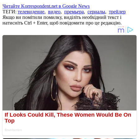
Читайте Korrespondent.net в Google News
ТЕГИ:
телевидение
,
видео
,
премьера
,
сериалы
,
трейлер
Якщо ви помітили помилку, виділіть необхідний текст і
натисніть Ctrl + Enter, щоб повідомити про це редакцію.