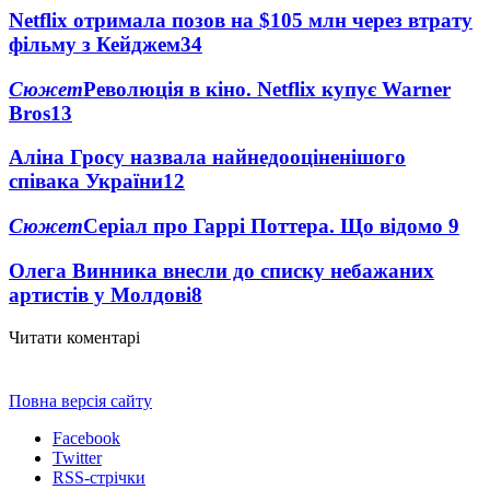
Netflix отримала позов на $105 млн через втрату
фільму з Кейджем
34
Сюжет
Революція в кіно. Netflix купує Warner
Bros
13
Аліна Гросу назвала найнедооціненішого
співака України
12
Сюжет
Серіал про Гаррі Поттера. Що відомо
9
Олега Винника внесли до списку небажаних
артистів у Молдові
8
Читати коментарі
Повна версія сайту
Facebook
Twitter
RSS-стрічки