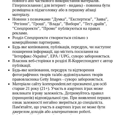
повного або часткового використання матеріалів.
Гіперпосилання ( для інтернет - видань) - повинна бути
розміщена в підзаголовку або в першому абзаці
матеріалу.
Новини з позначками "Думка", "Експертиза", "Заява",
"Регіони", "Гроші", "Влада", "Вибори", "Тест-драйв",
"Спецпроекти", "Промо" публікуються на правах
реклами.
Розділ Спецпроекти створюється спільно з
комерційними партнерами.
Будь яке копіювання, публікація, передрук, чи наступне
поширення інформації, що містить посилання на
"Інтерфакс-Україна", EPA / UPG, суворо забороняється.
Власник веб-сторінки в розділі Я-Корреспондент є автор
публікації.
Будь-яке копіювання, передрук та відтворення
фотографічних творів та/або аудіовізуальних творів
правовласника Getty Images - суворо забороняється.
Матеріали сайту korrespondent.net призначені для осіб
старше 21 року (21+). Участь в азартних іграх може
викликати ігрову залежність. Дотримуйтесь правил
(принципів) відповідальної гри. При виявленні перших
ознак залежності негайно зверніться до спеціаліста.
Пам'ятайте, що участь в азартних іграх не може бути
джерелом доходів або альтернативою роботі.