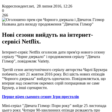
Корреспондент.net, 28 липня 2016, 12:26
0
266
Названа дата виходу продовження "Дівчаток Гілмор"
Нові сезони вийдуть на інтернет-
сервісі Netflix.
Інтернет-сервіс Netflix оголосив дати прем'єр нового сезону
серіалу "Чорне дзеркало" і продовження серіалу "Дівчата
Гілмор", повідомляє Variety.
Третій сезон антиутопічного серіалу авторства Чарлі Брукера
побачить світ 21 жовтня 2016 року.
Всі шість нових епізодів
"Чорного дзеркала" вийдуть одночасно.
Повідомляється, що
вперше над сюжетом окремих серій попрацював не саме
Брукер, а інші сценаристи.
Перше відео сьомого сезону Ігри престолів
Міні-серіал "Дівчата Гілмор: Пори року" вийде 25 листопада
цього року.
Чотири 90-хвилинних епізоди розкажуть про