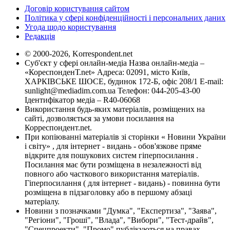
Договір користування сайтом
Політика у сфері конфіденційності і персональних даних
Угода щодо користування
Редакція
© 2000-2026, Korrespondent.net
Суб'єкт у сфері онлайн-медіа Назва онлайн-медіа –
«КореспонденТ.net» Адреса: 02091, місто Київ,
ХАРКІВСЬКЕ ШОСЕ, будинок 172-Б, офіс 208/1 E-mail:
sunlight@mediadim.com.ua
Телефон: 044-205-43-00
Ідентифікатор медіа – R40-06068
Використання будь-яких матеріалів, розміщених на
сайті, дозволяється за умови посилання на
Корреспондент.net.
При копіюванні матеріалів зі сторінки « Новини України
і світу» , для інтернет - видань - обов'язкове пряме
відкрите для пошукових систем гіперпосилання .
Посилання має бути розміщена в незалежності від
повного або часткового використання матеріалів.
Гіперпосилання ( для інтернет - видань) - повинна бути
розміщена в підзаголовку або в першому абзаці
матеріалу.
Новини з позначками "Думка", "Експертиза", "Заява",
"Регіони", "Гроші", "Влада", "Вибори", "Тест-драйв",
"Спецпроекти", "Промо" публікуються на правах