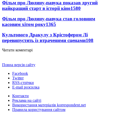
Фільм про Людину-павука показав другий
найкращий старт в історії кіно
1580
Фільм про Людину-павука став головним
касовим хітом року
1365
Культового Дракулу з Крістофером Лі
перевипустять із втраченими сценами
108
Читати коментарі
Повна версія сайту
Facebook
Twitter
RSS-стрічки
E-mail розсилка
Контакти
Реклама на сайті
Використання матеріалів korrespondent.net
Правила користування сайтом