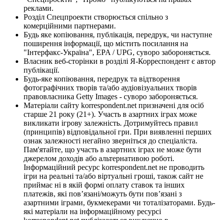
реклами.
Розділ Спецпроекти створюється спільно з
комерційними партнерами.
Будь яке копіювання, публікація, передрук, чи наступне
поширення інформації, що містить посилання на
"Інтерфакс-Україна", EPA / UPG, суворо забороняється.
Власник веб-сторінки в розділі Я-Корреспондент є автор
публікації.
Будь-яке копіювання, передрук та відтворення
фотографічних творів та/або аудіовізуальних творів
правовласника Getty Images - суворо забороняється.
Матеріали сайту korrespondent.net призначені для осіб
старше 21 року (21+). Участь в азартних іграх може
викликати ігрову залежність. Дотримуйтесь правил
(принципів) відповідальної гри. При виявленні перших
ознак залежності негайно зверніться до спеціаліста.
Пам'ятайте, що участь в азартних іграх не може бути
джерелом доходів або альтернативою роботі.
Інформаційний ресурс korrespondent.net не проводить
ігри на реальні та/або віртуальні гроші, також сайт не
приймає ні в якій формі оплату ставок та інших
платежів, які пов’язані/можуть бути пов’язані з
азартними іграми, букмекерами чи тоталізаторами. Будь-
які матеріали на інформаційному ресурсі