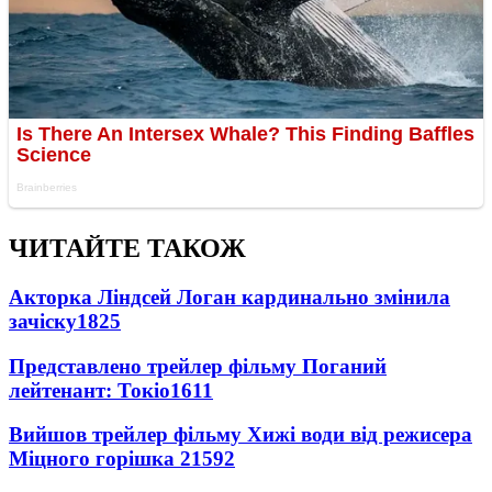
ЧИТАЙТЕ ТАКОЖ
Акторка Ліндсей Логан кардинально змінила
зачіску
1825
Представлено трейлер фільму Поганий
лейтенант: Токіо
1611
Вийшов трейлер фільму Хижі води від режисера
Міцного горішка 2
1592