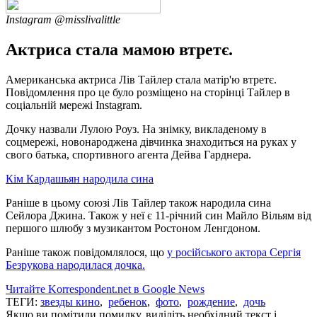
Instagram @misslivalittle
Актриса стала мамою втретє.
Американська актриса Лів Тайлер стала матір'ю втретє.
Повідомлення про це було розміщено на сторінці Тайлер в
соціальній мережі Instagram.
Дочку назвали Лулою Роуз. На знімку, викладеному в
соцмережі, новонароджена дівчинка знаходиться на руках у
свого батька, спортивного агента Дейва Гарднера.
Кім Кардашьян народила сина
Раніше в цьому союзі Лів Тайлер також народила сина
Сейлора Джина. Також у неї є 11-річний син Майло Вільям від
першого шлюбу з музикантом Ростоном Ленгдоном.
Раніше також повідомлялося, що
у російського актора Сергія
Безрукова народилася дочка.
Читайте Korrespondent.net в Google News
ТЕГИ:
звезды кино
,
ребенок
,
фото
,
рождение
,
дочь
Якщо ви помітили помилку, виділіть необхідний текст і