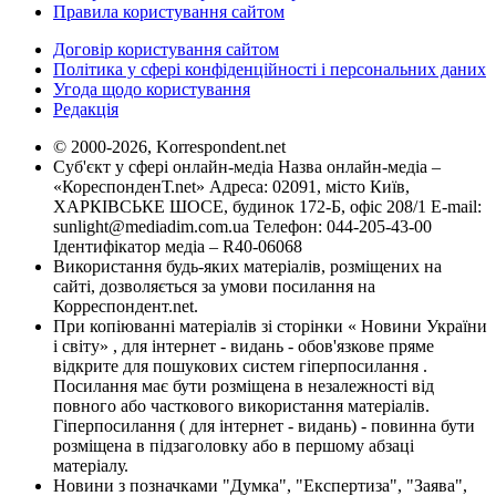
Правила користування сайтом
Договір користування сайтом
Політика у сфері конфіденційності і персональних даних
Угода щодо користування
Редакція
© 2000-2026, Korrespondent.net
Суб'єкт у сфері онлайн-медіа Назва онлайн-медіа –
«КореспонденТ.net» Адреса: 02091, місто Київ,
ХАРКІВСЬКЕ ШОСЕ, будинок 172-Б, офіс 208/1 E-mail:
sunlight@mediadim.com.ua
Телефон: 044-205-43-00
Ідентифікатор медіа – R40-06068
Використання будь-яких матеріалів, розміщених на
сайті, дозволяється за умови посилання на
Корреспондент.net.
При копіюванні матеріалів зі сторінки « Новини України
і світу» , для інтернет - видань - обов'язкове пряме
відкрите для пошукових систем гіперпосилання .
Посилання має бути розміщена в незалежності від
повного або часткового використання матеріалів.
Гіперпосилання ( для інтернет - видань) - повинна бути
розміщена в підзаголовку або в першому абзаці
матеріалу.
Новини з позначками "Думка", "Експертиза", "Заява",