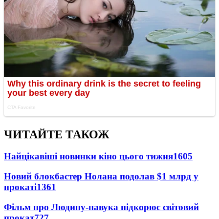
ЧИТАЙТЕ ТАКОЖ
Найцікавіші новинки кіно цього тижня
1605
Новий блокбастер Нолана подолав $1 млрд у
прокаті
1361
Фільм про Людину-павука підкорює світовий
прокат
727