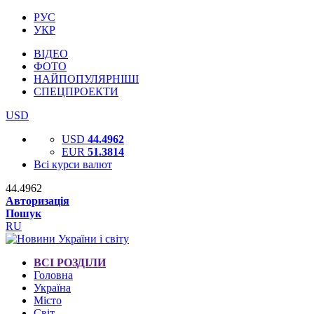
РУС
УКР
ВІДЕО
ФОТО
НАЙПОПУЛЯРНІШІ
СПЕЦПРОЕКТИ
USD
USD
44.4962
EUR
51.3814
Всі курси валют
44.4962
Авторизація
Пошук
RU
ВСІ РОЗДІЛИ
Головна
Україна
Місто
Світ