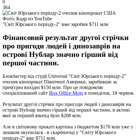
0
384
Фото: Кадр из YouTube
"Світ Юрського періоду-2" вже заробив $711 млн
Фінансовий результат другої стрічки
про пригоди людей і динозаврів на
острові Нублар значно гірший від
першої частини.
Блокбастер від студії Universal "Світ Юрського періоду-2"
очолив кінопрокат Північної Америки, заробивши за
прем'єрні вихідні $150 млн. Про це повідомляє
спеціалізований сайт
Box Office Mojo
в понеділок, 18 червня.
Результат другої стрічки про пригоди людей і динозаврів на
острові Нублар значно гірший від першої частини, в активі
якої за перший вікенд було $208 млн.
Але в світовому прокаті картина з бюджетом $170 млн уже з
лишком окупилася - в скарбничці у "Світу Юрського
періоду-2" вже $711 млн.