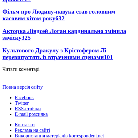
Фільм про Людину-павука став головним
касовим хітом року
632
Акторка Ліндсей Логан кардинально змінила
зачіску
325
Культового Дракулу з Крістофером Лі
перевипустять із втраченими сценами
101
Читати коментарі
Повна версія сайту
Facebook
Twitter
RSS-стрічки
E-mail розсилка
Контакти
Реклама на сайті
Використання матеріалів korrespondent.net