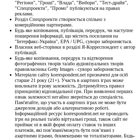
"Регіони", "Гроші", "Влада", "Вибори", "Тест-драйв",
"Спецпроекти", "Промо" публікуються на правах
реклами.
Розділ Спецпроекти створюється спільно з
комерційними партнерами.
Будь яке копіювання, публікація, передрук, чи наступне
поширення інформації, що містить посилання на
"Інтерфакс-Україна", EPA / UPG, суворо забороняється.
Власник веб-сторінки в розділі Я-Корреспондент є автор
публікації.
Будь-яке копіювання, передрук та відтворення
фотографічних творів та/або аудіовізуальних творів
правовласника Getty Images - суворо забороняється.
Матеріали сайту korrespondent.net призначені для осіб
старше 21 року (21+). Участь в азартних іграх може
викликати ігрову залежність. Дотримуйтесь правил
(принципів) відповідальної гри. При виявленні перших
ознак залежності негайно зверніться до спеціаліста.
Пам'ятайте, що участь в азартних іграх не може бути
джерелом доходів або альтернативою роботі.
Інформаційний ресурс korrespondent.net не проводить
ігри на реальні та/або віртуальні гроші, також сайт не
приймає ні в якій формі оплату ставок та інших
платежів, які пов’язані/можуть бути пов’язані з
азартними іграми, букмекерами чи тоталізаторами. Будь-