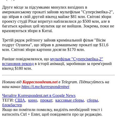
Друге місце за підсумками минулих вихідних в
американському прокаті зайняв мультфільм "Суперсімейка-2",
що зібрав в свій другий вікенд майже $81 млн. Світові збори
проекту студії Pixar впритул наблизилися до $500 млн, але в
багатьох країнах цей мультик ще не вийшов. Зокрема, поки не
враховуються збори в Китаї.
Третій рядок рейтингу зайняв кримінальний фільм "Вісім
подруг Оушена", що зібрав в домашньому прокаті ще $11,6
млн. Світові збори картини досягли $170 млн.
Раніше повідомлялося, що
мультфільм "Суперсімейка-2"
встановив рекорд
в історії анімації, заробивши за прем'єрний
вікенд $180 млн.
Новини від
Корреспондент.net
в Telegram. Підписуйтесь на
наш канал
https://t.me/korrespondentnet
Читайте Korrespondent.net в Google News
ТЕГИ:
США
,
кино
,
прокат
,
кассовые сборы
,
сборы
,
блокбастер
Якщо ви помітили помилку, виділіть необхідний текст і
натисніть Ctrl + Enter, щоб повідомити про це редакцію.