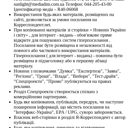
sunlight@mediadim.com.ua
Телефон: 044-205-43-00
Ідентифікатор медіа – R40-06068
Використання будь-яких матеріалів, розміщених на
сайті, дозволяється за умови посилання на
Корреспондент.net.
При копіюванні матеріалів зі сторінки « Новини України
і світу» , для інтернет - видань - обов'язкове пряме
відкрите для пошукових систем гіперпосилання .
Посилання має бути розміщена в незалежності від
повного або часткового використання матеріалів.
Гіперпосилання ( для інтернет - видань) - повинна бути
розміщена в підзаголовку або в першому абзаці
матеріалу.
Новини з позначками "Думка", "Експертиза", "Заява",
"Регіони", "Гроші", "Влада", "Вибори", "Тест-драйв",
"Спецпроекти", "Промо" публікуються на правах
реклами.
Розділ Спецпроекти створюється спільно з
комерційними партнерами.
Будь яке копіювання, публікація, передрук, чи наступне
поширення інформації, що містить посилання на
"Інтерфакс-Україна", EPA / UPG, суворо забороняється.
Власник веб-сторінки в розділі Я-Корреспондент є автор
публікації.
Будь-яке копіювання, передрук та відтворення