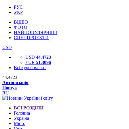
РУС
УКР
ВІДЕО
ФОТО
НАЙПОПУЛЯРНІШІ
СПЕЦПРОЕКТИ
USD
USD
44.4723
EUR
51.3096
Всі курси валют
44.4723
Авторизація
Пошук
RU
ВСІ РОЗДІЛИ
Головна
Україна
Місто
Світ