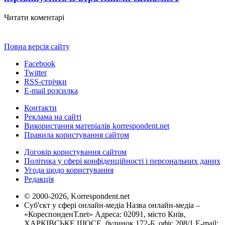
Читати коментарі
Повна версія сайту
Facebook
Twitter
RSS-стрічки
E-mail розсилка
Контакти
Реклама на сайті
Використання матеріалів korrespondent.net
Правила користування сайтом
Договір користування сайтом
Політика у сфері конфіденційності і персональних даних
Угода щодо користування
Редакція
© 2000-2026, Korrespondent.net
Суб'єкт у сфері онлайн-медіа Назва онлайн-медіа –
«КореспонденТ.net» Адреса: 02091, місто Київ,
ХАРКІВСЬКЕ ШОСЕ, будинок 172-Б, офіс 208/1 E-mail: