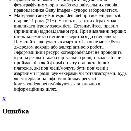
фотографічних творів та/або аудіовізуальних творів
правовласника Getty Images - суворо забороняється.
Матеріали сайту korrespondent.net призначені для осіб
старше 21 року (21+). Участь в азартних іграх може
викликати ігрову залежність. Дотримуйтесь правил
(принципів) відповідальної гри. При виявленні перших
ознак залежності негайно зверніться до спеціаліста.
Пам'ятайте, що участь в азартних іграх не може бути
джерелом доходів або альтернативою роботі.
Інформаційний ресурс korrespondent.net не проводить
ігри на реальні та/або віртуальні гроші, також сайт не
приймає ні в якій формі оплату ставок та інших
платежів, які пов’язані/можуть бути пов’язані з
азартними іграми, букмекерами чи тоталізаторами. Будь-
які матеріали на інформаційному ресурсі
korrespondent.net публікуються виключно в
інформаційних цілях.
X
Ошибка