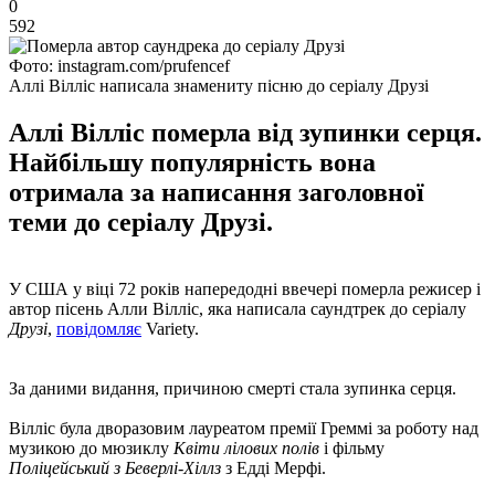
0
592
Фото: instagram.com/prufencef
Аллі Вілліс написала знамениту пісню до серіалу Друзі
Аллі Вілліс померла від зупинки серця.
Найбільшу популярність вона
отримала за написання заголовної
теми до серіалу Друзі.
У США у віці 72 років напередодні ввечері померла режисер і
автор пісень Алли Вілліс, яка написала саундтрек до серіалу
Друзі
,
повідомляє
Variety.
За даними видання, причиною смерті стала зупинка серця.
Вілліс була дворазовим лауреатом премії Греммі за роботу над
музикою до мюзиклу
Квіти лілових полів
і фільму
Поліцейський з Беверлі-Хіллз
з Едді Мерфі.