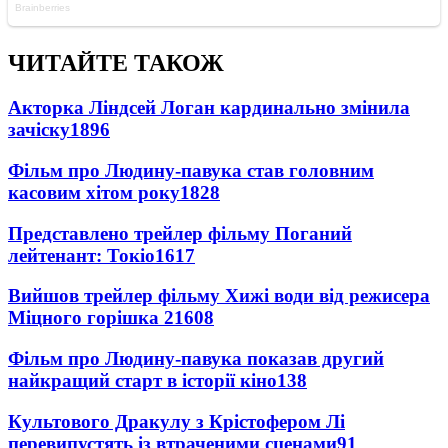
ЧИТАЙТЕ ТАКОЖ
Акторка Ліндсей Логан кардинально змінила
зачіску
1896
Фільм про Людину-павука став головним
касовим хітом року
1828
Представлено трейлер фільму Поганий
лейтенант: Токіо
1617
Вийшов трейлер фільму Хижі води від режисера
Міцного горішка 2
1608
Фільм про Людину-павука показав другий
найкращий старт в історії кіно
138
Культового Дракулу з Крістофером Лі
перевипустять із втраченими сценами
91