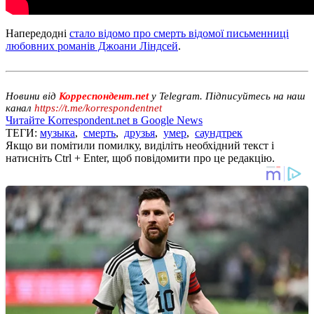
Напередодні
стало відомо про смерть відомої письменниці
любовних романів Джоани Ліндсей
.
Новини від
Корреспондент.net
у Telegram. Підписуйтесь на наш
канал
https://t.me/korrespondentnet
Читайте Korrespondent.net в Google News
ТЕГИ:
музыка
,
смерть
,
друзья
,
умер
,
саундтрек
Якщо ви помітили помилку, виділіть необхідний текст і
натисніть Ctrl + Enter, щоб повідомити про це редакцію.