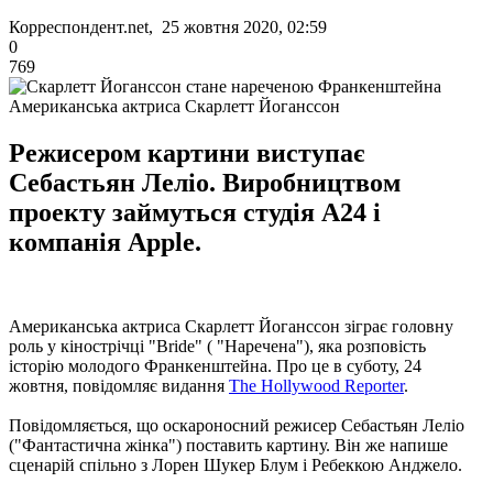
Корреспондент.net, 25 жовтня 2020, 02:59
0
769
Американська актриса Скарлетт Йоганссон
Режисером картини виступає
Себастьян Леліо. Виробництвом
проекту займуться студія A24 і
компанія Apple.
Американська актриса Скарлетт Йоганссон зіграє головну
роль у кінострічці "Bride" ( "Наречена"), яка розповість
історію молодого Франкенштейна. Про це в суботу, 24
жовтня, повідомляє видання
The Hollywood Reporter
.
Повідомляється, що оскароносний режисер Себастьян Леліо
("Фантастична жінка") поставить картину. Він же напише
сценарій спільно з Лорен Шукер Блум і Ребеккою Анджело.