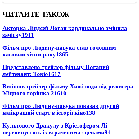
ЧИТАЙТЕ ТАКОЖ
Акторка Ліндсей Логан кардинально змінила
зачіску
1911
Фільм про Людину-павука став головним
касовим хітом року
1865
Представлено трейлер фільму Поганий
лейтенант: Токіо
1617
Вийшов трейлер фільму Хижі води від режисера
Міцного горішка 2
1610
Фільм про Людину-павука показав другий
найкращий старт в історії кіно
138
Культового Дракулу з Крістофером Лі
перевипустять із втраченими сценами
94