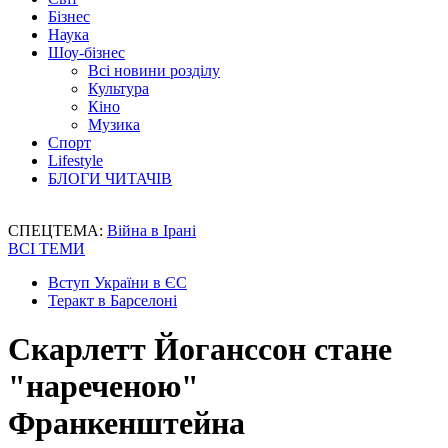
Бізнес
Наука
Шоу-бізнес
Всі новини розділу
Культура
Кіно
Музика
Спорт
Lifestyle
БЛОГИ ЧИТАЧІВ
СПЕЦТЕМА:
Війна в Ірані
ВСІ ТЕМИ
Вступ України в ЄС
Теракт в Барселоні
Скарлетт Йоганссон стане
"нареченою"
Франкенштейна