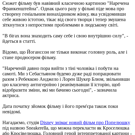
Сюжет фільму був навіяний класичною картиною "Наречена
Франкенштейна". Однак цього разу у фільмі піде мова про
створену геніальним винахідником жінку, яка усвідомивши
себе живою істотою, тікає від свого творця і тепер змушена
зіткнутися з непростими проблемами в людському світі.
"В бігах вона знаходить саму себе і свою внутрішню силу", -
йдеться в статті.
Відомо, що Йоганссон не тільки виконає головну роль, але і
стане продюсером фільму.
"Нареченій давно пора вийти з тіні чоловіка і побути на
самоті. Ми з Себастьяном будемо дуже раді попрацювати
разом з Ребеккою Анджело і Лорен Шукер Блюм, звільнивши
цю класичну антигероїню і реанімувавши її історію, щоб
відобразити зміни, які ми бачимо сьогодні", - зазначила
актриса.
Дата початку зйомок фільму і його прем'єра також поки
невідомі.
Нагадаємо, студія
Disney знімає новий фільм про Попелюшку
під назвою Sneakerella, що можна перекласти як Кроселюшка
або Кросівелюшка. Головний герой інтерпретованої картини -