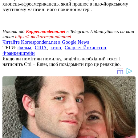
хлопець-афроамериканець, який працює в нью-йоркському
взуттєвому магазині його покійної матері.
Новини від
Корреспондент.net
в Telegram. Підписуйтесь на наш
канал
https://t.me/korrespondentnet
Читайте Korrespondent.net в Google News
ТЕГИ:
фильм
,
США
,
кино
,
Скарлет Йоханссон
,
Франкенштейн
Якщо ви помітили помилку, виділіть необхідний текст і
натисніть Ctrl + Enter, щоб повідомити про це редакцію.