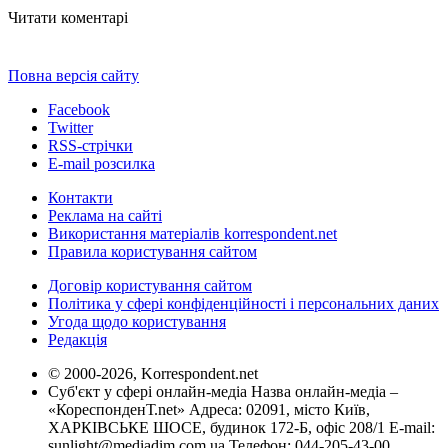
Читати коментарі
Повна версія сайту
Facebook
Twitter
RSS-стрічки
E-mail розсилка
Контакти
Реклама на сайті
Використання матеріалів korrespondent.net
Правила користування сайтом
Договір користування сайтом
Політика у сфері конфіденційності і персональних даних
Угода щодо користування
Редакція
© 2000-2026, Korrespondent.net
Суб'єкт у сфері онлайн-медіа Назва онлайн-медіа –
«КореспонденТ.net» Адреса: 02091, місто Київ,
ХАРКІВСЬКЕ ШОСЕ, будинок 172-Б, офіс 208/1 E-mail:
sunlight@mediadim.com.ua
Телефон: 044-205-43-00