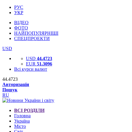
РУС
УКР
ВІДЕО
ФОТО
НАЙПОПУЛЯРНІШІ
СПЕЦПРОЕКТИ
USD
USD
44.4723
EUR
51.3096
Всі курси валют
44.4723
Авторизація
Пошук
RU
ВСІ РОЗДІЛИ
Головна
Україна
Місто
Світ