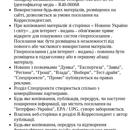
Ідентифікатор медіа – R40-06068
Використання будь-яких матеріалів, розміщених на
сайті, дозволяється за умови посилання на
Корреспондент.net.
При копіюванні матеріалів зі сторінки « Новини України
і світу» , для інтернет - видань - обов'язкове пряме
відкрите для пошукових систем гіперпосилання .
Посилання має бути розміщена в незалежності від
повного або часткового використання матеріалів.
Гіперпосилання ( для інтернет - видань) - повинна бути
розміщена в підзаголовку або в першому абзаці
матеріалу.
Новини з позначками "Думка", "Експертиза", "Заява",
"Регіони", "Гроші", "Влада", "Вибори", "Тест-драйв",
"Спецпроекти", "Промо" публікуються на правах
реклами.
Розділ Спецпроекти створюється спільно з
комерційними партнерами.
Будь яке копіювання, публікація, передрук, чи наступне
поширення інформації, що містить посилання на
"Інтерфакс-Україна", EPA / UPG, суворо забороняється.
Власник веб-сторінки в розділі Я-Корреспондент є автор
публікації.
Будь-яке копіювання, передрук та відтворення
фотографічних творів та/або аудіовізуальних творів