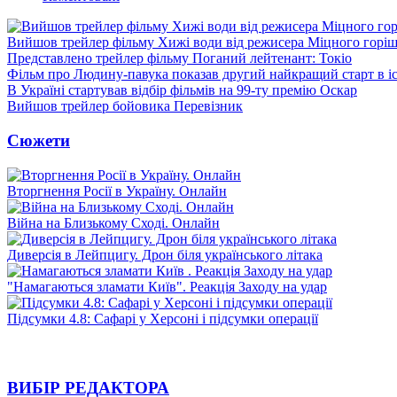
Вийшов трейлер фільму Хижі води від режисера Міцного горіш
Представлено трейлер фільму Поганий лейтенант: Токіо
Фільм про Людину-павука показав другий найкращий старт в іст
В Україні стартував відбір фільмів на 99-ту премію Оскар
Вийшов трейлер бойовика Перевізник
Сюжети
Вторгнення Росії в Україну. Онлайн
Війна на Близькому Сході. Онлайн
Диверсія в Лейпцигу. Дрон біля українського літака
"Намагаються зламати Київ". Реакція Заходу на удар
Підсумки 4.8: Сафарі у Херсоні і підсумки операції
ВИБІР РЕДАКТОРА