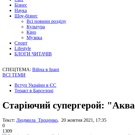
Бізнес
Наука
Шоу-бізнес
Всі новини розділу
Культура
Кіно
Музика
Спорт
Lifestyle
БЛОГИ ЧИТАЧІВ
СПЕЦТЕМА:
Війна в Ірані
ВСІ ТЕМИ
Вступ України в ЄС
Теракт в Барселоні
Старіючий супергерой: "Аква
Текст:
Людмила Троценко
, 20 жовтня 2021, 17:35
0
1309