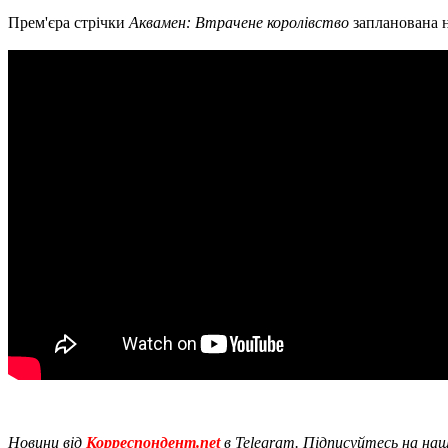
Прем'єра стрічки
Аквамен: Втрачене королівство
запланована н
Новини від
Корреспондент.net
в Telegram. Підписуйтесь на на