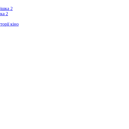
ка 2
орії кіно