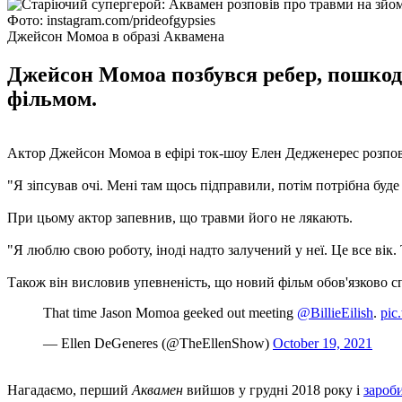
Фото: instagram.com/prideofgypsies
Джейсон Момоа в образі Аквамена
Джейсон Момоа позбувся ребер, пошкоди
фільмом.
Актор Джейсон Момоа в ефірі ток-шоу Елен Дедженерес розпов
"Я зіпсував очі. Мені там щось підправили, потім потрібна буде 
При цьому актор запевнив, що травми його не лякають.
"Я люблю свою роботу, іноді надто залучений у неї. Це все вік.
Також він висловив упевненість, що новий фільм обов'язково с
That time Jason Momoa geeked out meeting
@BillieEilish
.
pic
— Ellen DeGeneres (@TheEllenShow)
October 19, 2021
Нагадаємо, перший
Аквамен
вийшов у грудні 2018 року і
зароби