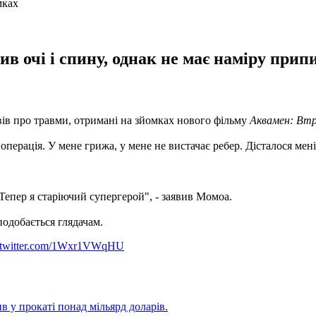
в очі і спину, однак не має наміру при
ів про травми, отримані на зйомках нового фільму
Аквамен: Втр
операція. У мене грижа, у мене не вистачає ребер. Дісталося мені
 Тепер я старіючий супергерой", - заявив Момоа.
подобається глядачам.
.twitter.com/1Wxr1VWqHU
в у прокаті понад мільярд доларів.