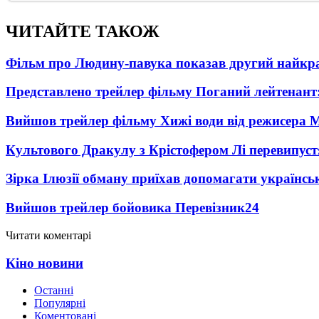
ЧИТАЙТЕ ТАКОЖ
Фільм про Людину-павука показав другий найкращ
Представлено трейлер фільму Поганий лейтенант:
Вийшов трейлер фільму Хижі води від режисера М
Культового Дракулу з Крістофером Лі перевипуст
Зірка Ілюзії обману приїхав допомагати українсь
Вийшов трейлер бойовика Перевізник
24
Читати коментарі
Кіно новини
Останні
Популярні
Коментовані