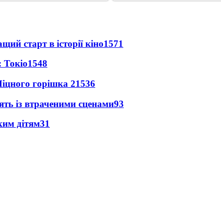
ий старт в історії кіно
1571
 Токіо
1548
іцного горішка 2
1536
ять із втраченими сценами
93
ким дітям
31