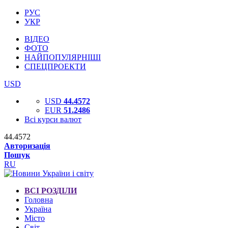
РУС
УКР
ВІДЕО
ФОТО
НАЙПОПУЛЯРНІШІ
СПЕЦПРОЕКТИ
USD
USD
44.4572
EUR
51.2486
Всі курси валют
44.4572
Авторизація
Пошук
RU
ВСІ РОЗДІЛИ
Головна
Україна
Місто
Світ