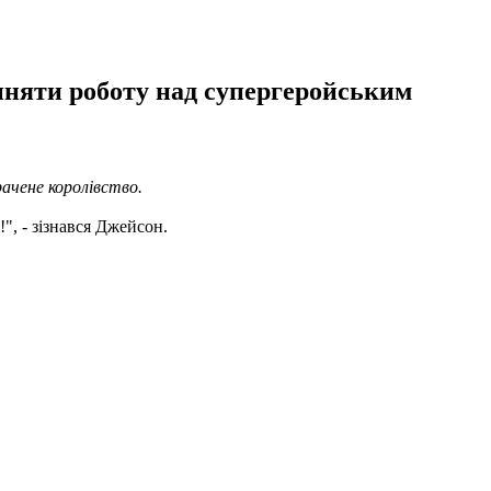
пиняти роботу над супергеройським
ачене королівство.
!", - зізнався Джейсон.