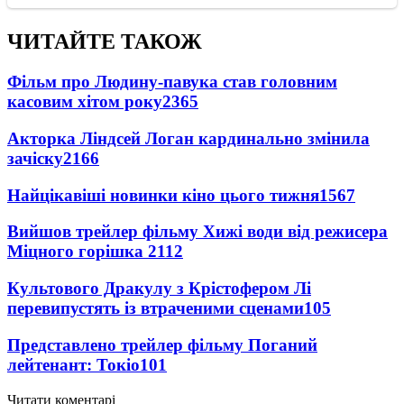
ЧИТАЙТЕ ТАКОЖ
Фільм про Людину-павука став головним
касовим хітом року
2365
Акторка Ліндсей Логан кардинально змінила
зачіску
2166
Найцікавіші новинки кіно цього тижня
1567
Вийшов трейлер фільму Хижі води від режисера
Міцного горішка 2
112
Культового Дракулу з Крістофером Лі
перевипустять із втраченими сценами
105
Представлено трейлер фільму Поганий
лейтенант: Токіо
101
Читати коментарі