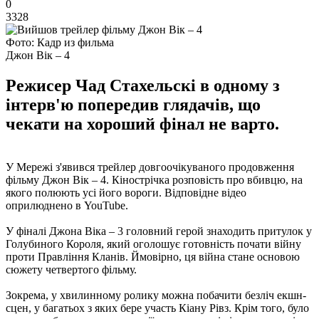
0
3328
Фото: Кадр из фильма
Джон Вік – 4
Режисер Чад Стахельскі в одному з
інтерв'ю попередив глядачів, що
чекати на хороший фінал не варто.
У Мережі з'явився трейлер довгоочікуваного продовження
фільму Джон Вік – 4. Кінострічка розповість про вбивцю, на
якого полюють усі його вороги. Відповідне відео
оприлюднено в YouTube.
У фіналі Джона Віка – 3 головний герой знаходить притулок у
Голубиного Короля, який оголошує готовність почати війну
проти Правління Кланів. Ймовірно, ця війна стане основою
сюжету четвертого фільму.
Зокрема, у хвилинному ролику можна побачити безліч екшн-
сцен, у багатьох з яких бере участь Кіану Рівз. Крім того, було