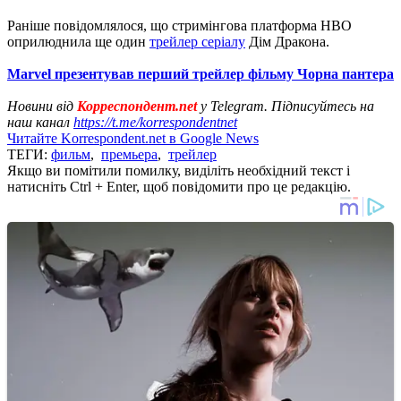
Раніше повідомлялося, що стримінгова платформа HBO
оприлюднила ще один
трейлер серіалу
Дім Дракона.
Marvel презентував перший трейлер фільму Чорна пантера
Новини від
Корреспондент.net
у Telegram. Підписуйтесь на
наш канал
https://t.me/korrespondentnet
Читайте Korrespondent.net в Google News
ТЕГИ:
фильм
,
премьера
,
трейлер
Якщо ви помітили помилку, виділіть необхідний текст і
натисніть Ctrl + Enter, щоб повідомити про це редакцію.