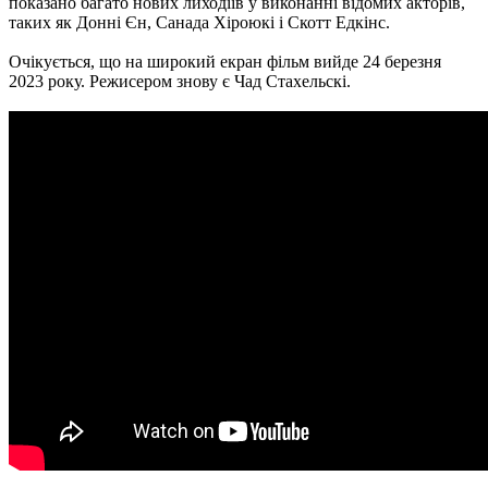
показано багато нових лиходіїв у виконанні відомих акторів,
таких як Донні Єн, Санада Хіроюкі і Скотт Едкінс.
Очікується, що на широкий екран фільм вийде 24 березня
2023 року. Режисером знову є Чад Стахельскі.