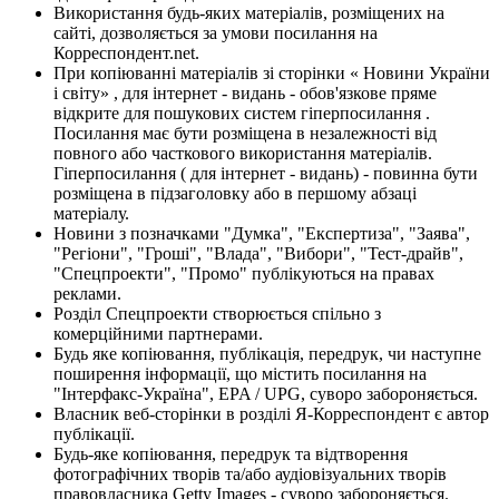
Використання будь-яких матеріалів, розміщених на
сайті, дозволяється за умови посилання на
Корреспондент.net.
При копіюванні матеріалів зі сторінки « Новини України
і світу» , для інтернет - видань - обов'язкове пряме
відкрите для пошукових систем гіперпосилання .
Посилання має бути розміщена в незалежності від
повного або часткового використання матеріалів.
Гіперпосилання ( для інтернет - видань) - повинна бути
розміщена в підзаголовку або в першому абзаці
матеріалу.
Новини з позначками "Думка", "Експертиза", "Заява",
"Регіони", "Гроші", "Влада", "Вибори", "Тест-драйв",
"Спецпроекти", "Промо" публікуються на правах
реклами.
Розділ Спецпроекти створюється спільно з
комерційними партнерами.
Будь яке копіювання, публікація, передрук, чи наступне
поширення інформації, що містить посилання на
"Інтерфакс-Україна", EPA / UPG, суворо забороняється.
Власник веб-сторінки в розділі Я-Корреспондент є автор
публікації.
Будь-яке копіювання, передрук та відтворення
фотографічних творів та/або аудіовізуальних творів
правовласника Getty Images - суворо забороняється.