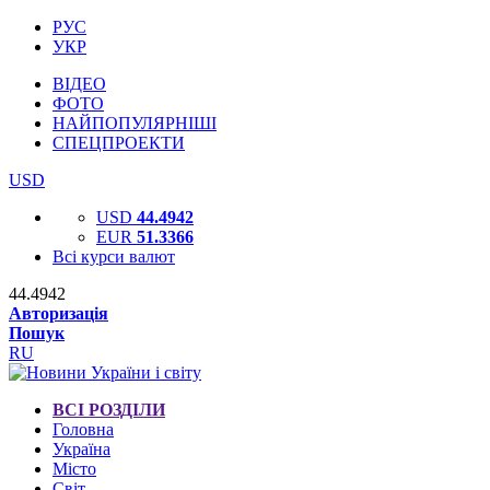
РУС
УКР
ВІДЕО
ФОТО
НАЙПОПУЛЯРНІШІ
СПЕЦПРОЕКТИ
USD
USD
44.4942
EUR
51.3366
Всі курси валют
44.4942
Авторизація
Пошук
RU
ВСІ РОЗДІЛИ
Головна
Україна
Місто
Світ