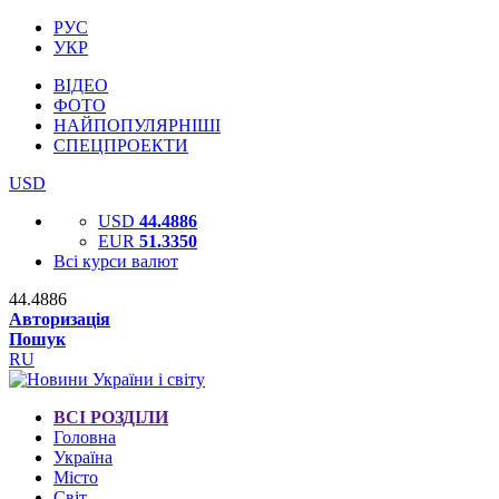
РУС
УКР
ВІДЕО
ФОТО
НАЙПОПУЛЯРНІШІ
СПЕЦПРОЕКТИ
USD
USD
44.4886
EUR
51.3350
Всі курси валют
44.4886
Авторизація
Пошук
RU
ВСІ РОЗДІЛИ
Головна
Україна
Місто
Світ