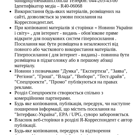
sunlight@mediadim.com.ua
Телефон: 044-205-43-00
Ідентифікатор медіа – R40-06068
Використання будь-яких матеріалів, розміщених на
сайті, дозволяється за умови посилання на
Корреспондент.net.
При копіюванні матеріалів зі сторінки « Новини України
і світу» , для інтернет - видань - обов'язкове пряме
відкрите для пошукових систем гіперпосилання .
Посилання має бути розміщена в незалежності від
повного або часткового використання матеріалів.
Гіперпосилання ( для інтернет - видань) - повинна бути
розміщена в підзаголовку або в першому абзаці
матеріалу.
Новини з позначками "Думка", "Експертиза", "Заява",
"Регіони", "Гроші", "Влада", "Вибори", "Тест-драйв",
"Спецпроекти", "Промо" публікуються на правах
реклами.
Розділ Спецпроекти створюється спільно з
комерційними партнерами.
Будь яке копіювання, публікація, передрук, чи наступне
поширення інформації, що містить посилання на
"Інтерфакс-Україна", EPA / UPG, суворо забороняється.
Власник веб-сторінки в розділі Я-Корреспондент є автор
публікації.
Будь-яке копіювання, передрук та відтворення