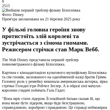
0
2515
Фото: Disney
Прем'єра запланована на 21 березня 2025 року
У фільмі головна героїня знову
протистоїть злій королеві та
зустрічається з сімома гномами.
Режисером стрічки став Марк Вебб.
The Walt Disney представила перший трейлер
повнометражного фільму Білосніжка.
Картина є кіноадаптацією культового мультфільму Білосніжка
та сім гномів, заснованого на однойменній казці братів Грімм.
Головну роль у римейку виконала американська акторка, зірка
стрічки Голодні ігри Рейчел Зеґлер. А в образі злої мачухи-
королеви глядачі побачать Галь Гадот.
"Вона мріє стати лідером. Її покійний батько сказав їй, що
вона може бути лідером, якщо буде безстрашною,
справедливою, хороброю і правдивою. Це справді неймовірна