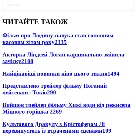
ЧИТАЙТЕ ТАКОЖ
Фільм про Людину-павука став головним
касовим хітом року
2335
Акторка Ліндсей Логан кардинально змінила
зачіску
2108
Найцікавіші новинки кіно цього тижня
1494
Представлено трейлер фільму Поганий
лейтенант: Токіо
290
Вийшов трейлер фільму Хижі води від режисера
Міцного горішка 2
269
Культового Дракулу з Крістофером Лі
перевипустять із втраченими сценами
109