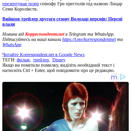
презентував тизер
спінофу Гри престолів під назвою Лицар
Семи Королівств.
Вийшов трейлер другого сезону Володар перснів: Персні
влади
Новини від
Корреспондент.net
в Telegram та WhatsApp.
Підписуйтесь на наші канали
https://t.me/korrespondentnet
та
WhatsApp
Читайте Korrespondent.net в Google News
ТЕГИ:
фильм
,
трейлер
,
Disney
Якщо ви помітили помилку, виділіть необхідний текст і
натисніть Ctrl + Enter, щоб повідомити про це редакцію.