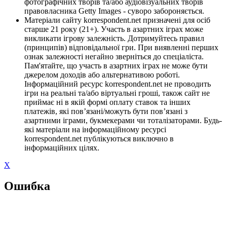
фотографічних творів та/або аудіовізуальних творів
правовласника Getty Images - суворо забороняється.
Матеріали сайту korrespondent.net призначені для осіб
старше 21 року (21+). Участь в азартних іграх може
викликати ігрову залежність. Дотримуйтесь правил
(принципів) відповідальної гри. При виявленні перших
ознак залежності негайно зверніться до спеціаліста.
Пам'ятайте, що участь в азартних іграх не може бути
джерелом доходів або альтернативою роботі.
Інформаційний ресурс korrespondent.net не проводить
ігри на реальні та/або віртуальні гроші, також сайт не
приймає ні в якій формі оплату ставок та інших
платежів, які пов’язані/можуть бути пов’язані з
азартними іграми, букмекерами чи тоталізаторами. Будь-
які матеріали на інформаційному ресурсі
korrespondent.net публікуються виключно в
інформаційних цілях.
X
Ошибка