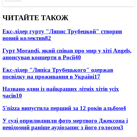
ЧИТАЙТЕ ТАКОЖ
Екс-лідер гурту "Ляпис Трубецкой" створив
новий колектив
82
Гурт Morandi, який співав про мир у хіті Angels,
анонсував концерти в Росії
40
Екс-лідер "Ляпіса Трубецького" одержав
посвідку на проживання в Україні
17
Названо один із найкращих літніх хітів усіх
часів
10
5'nizza випустила перший за 12 років альбом
4
У суді оприлюднили фото мертвого Джексона і
невідомий раніше аудіозапис з його голосом
3