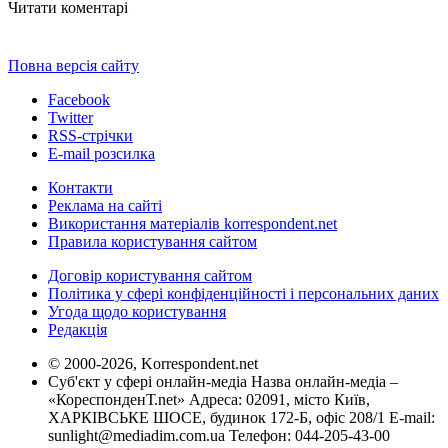
Читати коментарі
Повна версія сайту
Facebook
Twitter
RSS-стрічки
E-mail розсилка
Контакти
Реклама на сайті
Використання матеріалів korrespondent.net
Правила користування сайтом
Договір користування сайтом
Політика у сфері конфіденційності і персональних даних
Угода щодо користування
Редакція
© 2000-2026, Korrespondent.net
Суб'єкт у сфері онлайн-медіа Назва онлайн-медіа –
«КореспонденТ.net» Адреса: 02091, місто Київ,
ХАРКІВСЬКЕ ШОСЕ, будинок 172-Б, офіс 208/1 E-mail:
sunlight@mediadim.com.ua
Телефон: 044-205-43-00