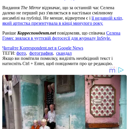
Видання
The Mirror
відзначає, що за останній час Селена
далеко не перший раз з'являється в настільки сміливому
ансамблі на публіці. Не менше, відвертим є і
її недавній кліп,
який артистка презентувала в кінці минулого року.
Раніше
Корреспондент.net
повідомляв, що співачка
Селена
Гомес знялася в чуттєвій фотосесії для журналу InStyle.
Читайте Korrespondent.net в Google News
ТЕГИ:
фото
,
фотография
,
скандал
Якщо ви помітили помилку, виділіть необхідний текст і
натисніть Ctrl + Enter, щоб повідомити про це редакцію.