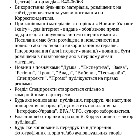
Ідентифікатор медіа – R40-06068
Використання будь-яких матеріалів, розміщених на
сайті, дозволяється за умови посилання на
Корреспондент.net.
При копіюванні матеріалів зі сторінки « Новини України
і світу» , для інтернет - видань - обов'язкове пряме
відкрите для пошукових систем гіперпосилання .
Посилання має бути розміщена в незалежності від
повного або часткового використання матеріалів.
Гіперпосилання ( для інтернет - видань) - повинна бути
розміщена в підзаголовку або в першому абзаці
матеріалу.
Новини з позначками "Думка", "Експертиза", "Заява",
"Регіони", "Гроші", "Влада", "Вибори", "Тест-драйв",
"Спецпроекти", "Промо" публікуються на правах
реклами.
Розділ Спецпроекти створюється спільно з
комерційними партнерами.
Будь яке копіювання, публікація, передрук, чи наступне
поширення інформації, що містить посилання на
"Інтерфакс-Україна", EPA / UPG, суворо забороняється.
Власник веб-сторінки в розділі Я-Корреспондент є автор
публікації.
Будь-яке копіювання, передрук та відтворення
фотографічних творів та/або аудіовізуальних творів