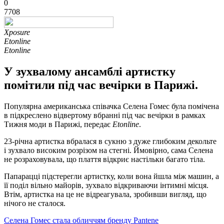
0
7708
Xposure
Etonline
Etonline
У зухвалому ансамблі артистку
помітили під час вечірки в Парижі.
Популярна американська співачка Селена Гомес була помічена
в підкреслено відвертому вбранні під час вечірки в рамках
Тижня моди в Парижі, передає
Etonline
.
23-річна артистка вбралася в сукню з дуже глибоким декольте
і зухвало високим розрізом на стегні. Ймовірно, сама Селена
не розраховувала, що плаття відкриє настільки багато тіла.
Папарацці підстерегли артистку, коли вона йшла між машин, а
її поділ вільно майорів, зухвало відкриваючи інтимні місця.
Втім, артистка на це не відреагувала, зробивши вигляд, що
нічого не сталося.
Селена Гомес стала обличчям бренду Pantene