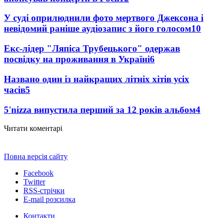
У суді оприлюднили фото мертвого Джексона і
невідомий раніше аудіозапис з його голосом
10
Екс-лідер "Ляпіса Трубецького" одержав
посвідку на проживання в Україні
6
Названо один із найкращих літніх хітів усіх
часів
5
5'nizza випустила перший за 12 років альбом
4
Читати коментарі
Повна версія сайту
Facebook
Twitter
RSS-стрічки
E-mail розсилка
Контакти