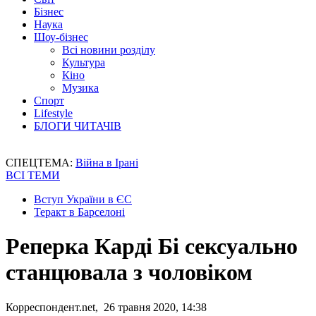
Бізнес
Наука
Шоу-бізнес
Всі новини розділу
Культура
Кіно
Музика
Спорт
Lifestyle
БЛОГИ ЧИТАЧІВ
СПЕЦТЕМА:
Війна в Ірані
ВСІ ТЕМИ
Вступ України в ЄС
Теракт в Барселоні
Реперка Карді Бі сексуально
станцювала з чоловіком
Корреспондент.net, 26 травня 2020, 14:38