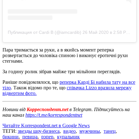
Публикация от Cardi B (@iamcardib)
26 Май 2020 в 2:58 PDT
Пара тримається за руки, а в якийсь момент реперка
розвертається до чоловіка спиною і виконує еротичні рухи
стегнами.
За годину ролик зібрав майже три мільйони переглядів.
Раніше повідомлялося, що
реперка Карді Бі набила тату на все
тіло
. Також відомо про те, що
співачка Lizzo вразила мережу
відвертим фото.
Новини від
Корреспондент.net
в Telegram. Підписуйтесь на
наш канал
https://t.me/korrespondentnet
Читайте Korrespondent.net в Google News
ТЕГИ:
звезды шоу-бизнеса
,
видео
,
мужчины
,
танец
,
бикини
,
певица
,
рэпер
,
купальник