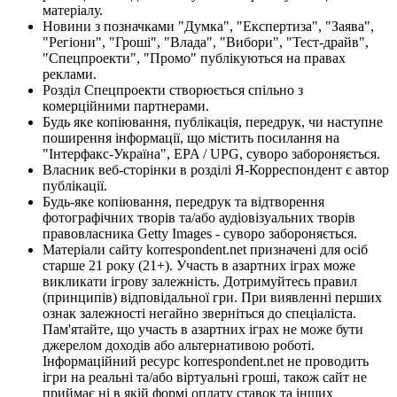
матеріалу.
Новини з позначками "Думка", "Експертиза", "Заява",
"Регіони", "Гроші", "Влада", "Вибори", "Тест-драйв",
"Спецпроекти", "Промо" публікуються на правах
реклами.
Розділ Спецпроекти створюється спільно з
комерційними партнерами.
Будь яке копіювання, публікація, передрук, чи наступне
поширення інформації, що містить посилання на
"Інтерфакс-Україна", EPA / UPG, суворо забороняється.
Власник веб-сторінки в розділі Я-Корреспондент є автор
публікації.
Будь-яке копіювання, передрук та відтворення
фотографічних творів та/або аудіовізуальних творів
правовласника Getty Images - суворо забороняється.
Матеріали сайту korrespondent.net призначені для осіб
старше 21 року (21+). Участь в азартних іграх може
викликати ігрову залежність. Дотримуйтесь правил
(принципів) відповідальної гри. При виявленні перших
ознак залежності негайно зверніться до спеціаліста.
Пам'ятайте, що участь в азартних іграх не може бути
джерелом доходів або альтернативою роботі.
Інформаційний ресурс korrespondent.net не проводить
ігри на реальні та/або віртуальні гроші, також сайт не
приймає ні в якій формі оплату ставок та інших