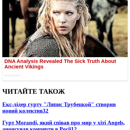
ЧИТАЙТЕ ТАКОЖ
Екс-лідер гурту "Ляпис Трубецкой" створив
новий колектив
32
Гурт Morandi, який співав про мир у хіті Angels,
анонсував концерти в Росії
12