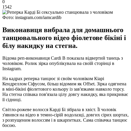
0
1542
Фото: instagram.com/iamcardib
Виконавиця вибрала для домашнього
танцювального відео фіолетове бікіні і
білу накидку на стегна.
Відома реп-виконавиця Cardi B показала відвертий танець з
чоловіком. Ролик зірка опублікувала на своїй сторінці в
Instagram.
На кадрах реперка танцює зі своїм чоловіком Кіарі
Кендреллом Сіфусом, більш відомим як Offset. Зірка одягнена
в міні-бікіні фіолетового кольору із зав'язками навколо торсу.
На стегна співака пов'язала цілу довгу накидку, яка прикриває
її сідниці.
Світло-рожеве волосся Карді Бі зібрала в хвіст. Її чоловік
з'явився на відео в темно-сірій водолазці, довгих сірих шортах,
з розпущеним волоссям і в шкарпетках. Сама співачка танцює
босою.