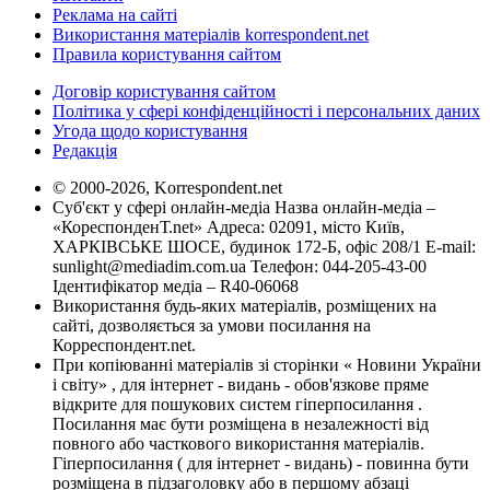
Реклама на сайті
Використання матеріалів korrespondent.net
Правила користування сайтом
Договір користування сайтом
Політика у сфері конфіденційності і персональних даних
Угода щодо користування
Редакція
© 2000-2026, Korrespondent.net
Суб'єкт у сфері онлайн-медіа Назва онлайн-медіа –
«КореспонденТ.net» Адреса: 02091, місто Київ,
ХАРКІВСЬКЕ ШОСЕ, будинок 172-Б, офіс 208/1 E-mail:
sunlight@mediadim.com.ua
Телефон: 044-205-43-00
Ідентифікатор медіа – R40-06068
Використання будь-яких матеріалів, розміщених на
сайті, дозволяється за умови посилання на
Корреспондент.net.
При копіюванні матеріалів зі сторінки « Новини України
і світу» , для інтернет - видань - обов'язкове пряме
відкрите для пошукових систем гіперпосилання .
Посилання має бути розміщена в незалежності від
повного або часткового використання матеріалів.
Гіперпосилання ( для інтернет - видань) - повинна бути
розміщена в підзаголовку або в першому абзаці