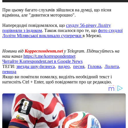
При цьому багато слухачів зійшлися на думці, що пісня
відмінна, але "дивитися моторошно".
Напередодні повідомлялося, що
схудлу 56-річну Лоліту
порівняли з індиком
. Також писалося про те, що
фото схудлої
Лоліти Мілявської викликало суперечки
в Мережі.
Новини від
Корреспондент.net
у Telegram. Підписуйтесь на
наш канал
https://t.me/korrespondentnet
Читайте Korrespondent.net в Google News
ТЕГИ:
звезды шоу-бизнеса
,
видео
,
песня
,
Голова
,
Лолита
,
певица
Якщо ви помітили помилку, виділіть необхідний текст і
натисніть Ctrl + Enter, щоб повідомити про це редакцію.