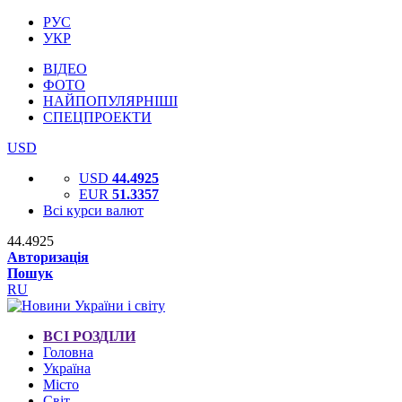
РУС
УКР
ВІДЕО
ФОТО
НАЙПОПУЛЯРНІШІ
СПЕЦПРОЕКТИ
USD
USD
44.4925
EUR
51.3357
Всі курси валют
44.4925
Авторизація
Пошук
RU
ВСІ РОЗДІЛИ
Головна
Україна
Місто
Світ