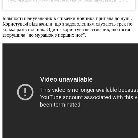
Публикация от Лолита Милявская (@lolitamilyavskaya)
3 Июн 2020 в 1:00 PDT
Більшості шанувальників співачки новинка припала до душі.
Користувачі відзначили, що з задоволенням слухають трек по
кілька разів поспіль. Один з користувачів зазначив, що пісня
зворушила "до мурашок з перших нот".