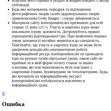
Власник веб-сторінки в розділі Я-Корреспондент є автор
публікації.
Будь-яке копіювання, передрук та відтворення
фотографічних творів та/або аудіовізуальних творів
правовласника Getty Images - суворо забороняється.
Матеріали сайту korrespondent.net призначені для осіб
старше 21 року (21+). Участь в азартних іграх може
викликати ігрову залежність. Дотримуйтесь правил
(принципів) відповідальної гри. При виявленні перших
ознак залежності негайно зверніться до спеціаліста.
Пам'ятайте, що участь в азартних іграх не може бути
джерелом доходів або альтернативою роботі.
Інформаційний ресурс korrespondent.net не проводить
ігри на реальні та/або віртуальні гроші, також сайт не
приймає ні в якій формі оплату ставок та інших
платежів, які пов’язані/можуть бути пов’язані з
азартними іграми, букмекерами чи тоталізаторами. Будь-
які матеріали на інформаційному ресурсі
korrespondent.net публікуються виключно в
інформаційних цілях.
X
Ошибка