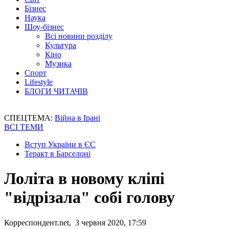
Бізнес
Наука
Шоу-бізнес
Всі новини розділу
Культура
Кіно
Музика
Спорт
Lifestyle
БЛОГИ ЧИТАЧІВ
СПЕЦТЕМА:
Війна в Ірані
ВСІ ТЕМИ
Вступ України в ЄС
Теракт в Барселоні
Лоліта в новому кліпі
"відрізала" собі голову
Корреспондент.net, 3 червня 2020, 17:59