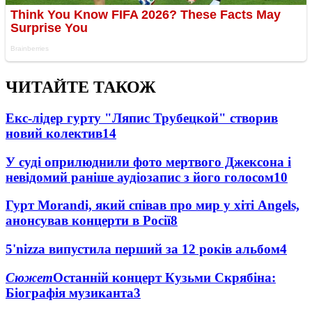
ЧИТАЙТЕ ТАКОЖ
Екс-лідер гурту "Ляпис Трубецкой" створив
новий колектив
14
У суді оприлюднили фото мертвого Джексона і
невідомий раніше аудіозапис з його голосом
10
Гурт Morandi, який співав про мир у хіті Angels,
анонсував концерти в Росії
8
5'nizza випустила перший за 12 років альбом
4
Сюжет
Останній концерт Кузьми Скрябіна:
Біографія музиканта
3