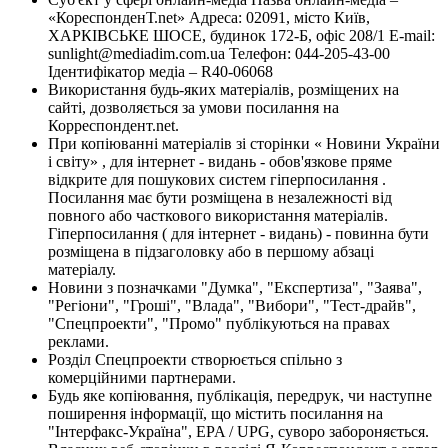
«КореспонденТ.net» Адреса: 02091, місто Київ,
ХАРКІВСЬКЕ ШОСЕ, будинок 172-Б, офіс 208/1 E-mail:
sunlight@mediadim.com.ua
Телефон: 044-205-43-00
Ідентифікатор медіа – R40-06068
Використання будь-яких матеріалів, розміщених на
сайті, дозволяється за умови посилання на
Корреспондент.net.
При копіюванні матеріалів зі сторінки « Новини України
і світу» , для інтернет - видань - обов'язкове пряме
відкрите для пошукових систем гіперпосилання .
Посилання має бути розміщена в незалежності від
повного або часткового використання матеріалів.
Гіперпосилання ( для інтернет - видань) - повинна бути
розміщена в підзаголовку або в першому абзаці
матеріалу.
Новини з позначками "Думка", "Експертиза", "Заява",
"Регіони", "Гроші", "Влада", "Вибори", "Тест-драйв",
"Спецпроекти", "Промо" публікуються на правах
реклами.
Розділ Спецпроекти створюється спільно з
комерційними партнерами.
Будь яке копіювання, публікація, передрук, чи наступне
поширення інформації, що містить посилання на
"Інтерфакс-Україна", EPA / UPG, суворо забороняється.