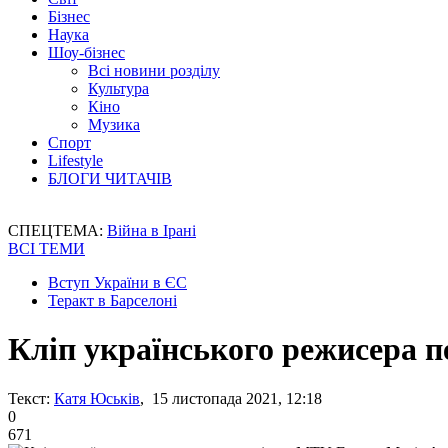
Бізнес
Наука
Шоу-бізнес
Всі новини розділу
Культура
Кіно
Музика
Спорт
Lifestyle
БЛОГИ ЧИТАЧІВ
СПЕЦТЕМА:
Війна в Ірані
ВСІ ТЕМИ
Вступ України в ЄС
Теракт в Барселоні
Кліп українського режисера п
Текст:
Катя Юськів
, 15 листопада 2021, 12:18
0
671