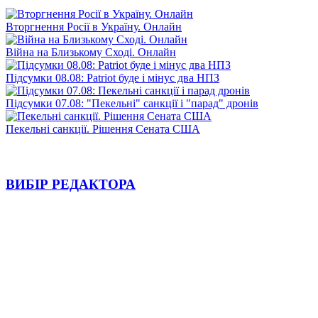
Вторгнення Росії в Україну. Онлайн
Війна на Близькому Сході. Онлайн
Підсумки 08.08: Patriot буде і мінус два НПЗ
Підсумки 07.08: "Пекельні" санкції і "парад" дронів
Пекельні санкції. Рішення Сената США
ВИБІР РЕДАКТОРА