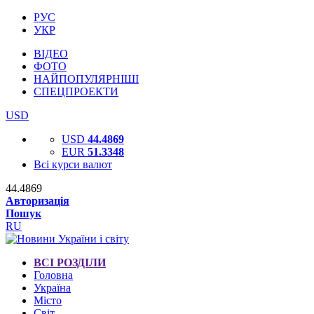
РУС
УКР
ВІДЕО
ФОТО
НАЙПОПУЛЯРНІШІ
СПЕЦПРОЕКТИ
USD
USD
44.4869
EUR
51.3348
Всі курси валют
44.4869
Авторизація
Пошук
RU
ВСІ РОЗДІЛИ
Головна
Україна
Місто
Світ