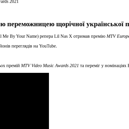
ою переможницею щорічної української 
l Me By Your Name) репера Lil Nas X отримав премію
MTV Europe
йонів переглядів на YouTube.
рьох премій
MTV Video Music Awards 2021
та переміг у номінаціях