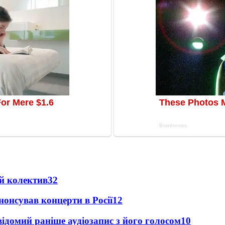
й колектив
32
анонсував концерти в Росії
12
ідомий раніше аудіозапис з його голосом
10