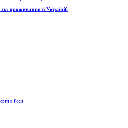
у на проживання в Україні
6
ерти в Росії