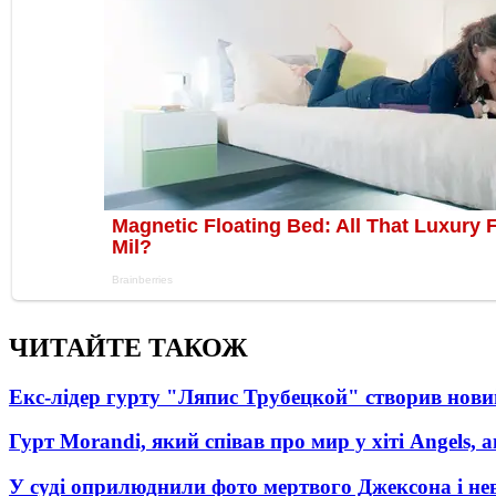
ЧИТАЙТЕ ТАКОЖ
Екс-лідер гурту "Ляпис Трубецкой" створив нови
Гурт Morandi, який співав про мир у хіті Angels, 
У суді оприлюднили фото мертвого Джексона і нев