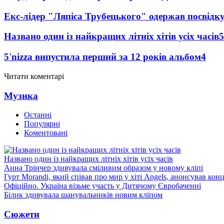
Екс-лідер "Ляпіса Трубецького" одержав посвідк
Названо один із найкращих літніх хітів усіх часів
5
5'nizza випустила перший за 12 років альбом
4
Читати коментарі
Музика
Останні
Популярні
Коментовані
Названо один із найкращих літніх хітів усіх часів
Анна Трінчер здивувала сміливим образом у новому кліпі
Гурт Morandi, який співав про мир у хіті Angels, анонсував конц
Офіційно. Україна візьме участь у Дитячому Євробаченні
Білик здивувала шанувальників новим кліпом
Сюжети