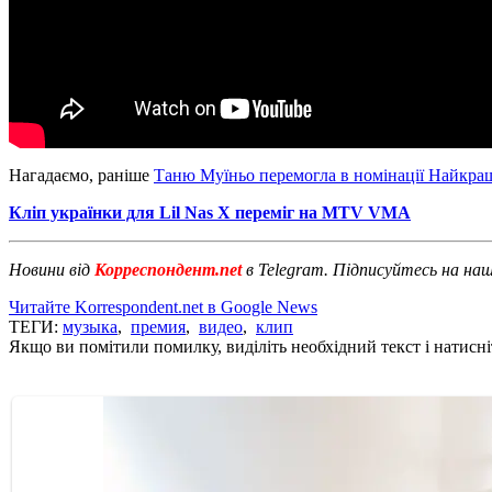
Нагадаємо, раніше
Таню Муїньо перемогла в номінації Найкра
Кліп українки для Lil Nas X переміг на MTV VMA
Новини від
Корреспондент.net
в Telegram. Підписуйтесь на на
Читайте Korrespondent.net в Google News
ТЕГИ:
музыка
,
премия
,
видео
,
клип
Якщо ви помітили помилку, виділіть необхідний текст і натисніт