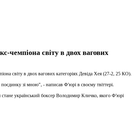
с-чемпіона світу в двох вагових
она світу в двох вагових категоріях Девіда Хея (27-2, 25 КО).
д поєдинку зі мною", - написав Ф'юрі в своєму твіттері.
м стане український боксер Володимир Кличко, якого Ф'юрі