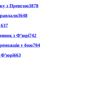
нку з Пренгою
3878
правдали
3648
1637
динок з Ф’юрі
742
реможців у бою
704
 Ф’юрі
663