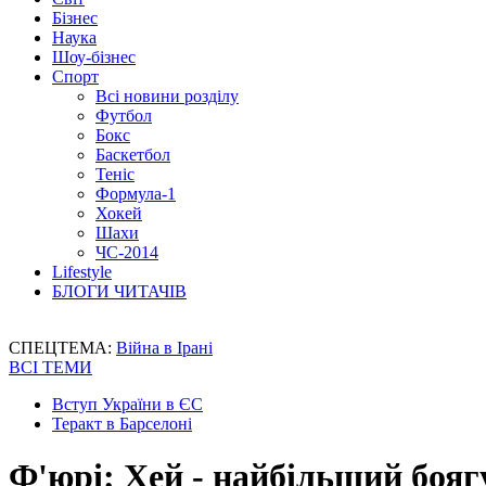
Бізнес
Наука
Шоу-бізнес
Спорт
Всі новини розділу
Футбол
Бокс
Баскетбол
Теніс
Формула-1
Хокей
Шахи
ЧС-2014
Lifestyle
БЛОГИ ЧИТАЧІВ
СПЕЦТЕМА:
Війна в Ірані
ВСІ ТЕМИ
Вступ України в ЄС
Теракт в Барселоні
Ф'юрі: Хей - найбільший боягуз