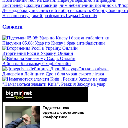
Позитивний тест на кокаїн: Паркера офіційно виправдали
Екстренер Джошуа пояснив, чим небезпечний поєдинок з Ф’юр
Легенда боксу пояснив свій вибір на користь Ф’юрі у бою про
Названо титул, який розіграють Ітаума і Хрговіч
Сюжети
Підсумки 05.08: Удар по Києву і брак антибалістики
Вторгнення Росії в Україну. Онлайн
Війна на Близькому Сході. Онлайн
Диверсія в Лейпцигу. Дрон біля українського літака
"Намагаються зламати Київ". Реакція Заходу на удар