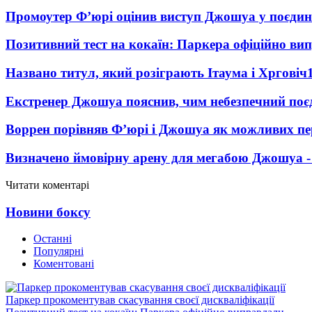
Промоутер Ф’юрі оцінив виступ Джошуа у поєди
Позитивний тест на кокаїн: Паркера офіційно ви
Названо титул, який розіграють Ітаума і Хрговіч
Екстренер Джошуа пояснив, чим небезпечний поє
Воррен порівняв Ф’юрі і Джошуа як можливих пе
Визначено ймовірну арену для мегабою Джошуа -
Читати коментарі
Новини боксу
Останні
Популярні
Коментовані
Паркер прокоментував скасування своєї дискваліфікації