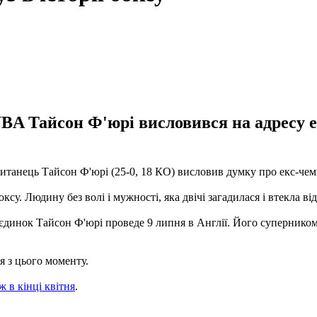
BA Тайсон Ф'юрі висловився на адресу ек
танець Тайсон Ф'юрі (25-0, 18 КО) висловив думку про екс-чемпі
ксу. Людину без волі і мужності, яка двічі загадилася і втекла ві
оєдинок Тайсон Ф'юрі проведе 9 липня в Англії. Його супернико
я з цього моменту.
 в кінці квітня
.