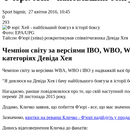
Sport bigmir, 27 квітня 2016, 10:45
0
293
Фото: EPA/UPG
Тайсон Ф'юрі (зліва) розкритикував співвітчизника Девіда Хея
Чемпіон світу за версіями IBO, WBO, W
категоріях Девіда Хея
Чемпіон світу за версіями WBA, WBO і IBO у надважкій вазі бри
"Я дивлюся на Девіда Хея і бачу найбільшого боягуза в історії бо
Нагадаємо, раніше повідомлялося про те, що свій наступний п
переміг 28 листопада 2015 року.
Додамо, Кличко заявив, що побиття Ф'юрі - все, що має значенн
Зазначимо,
квитки на реванш Кличко - Ф'юрі надійдуть у продаж
Дивись відеозвернення Кличка до фанатів: