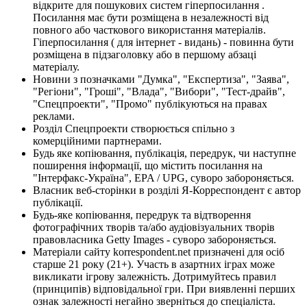
відкрите для пошукових систем гіперпосилання .
Посилання має бути розміщена в незалежності від
повного або часткового використання матеріалів.
Гіперпосилання ( для інтернет - видань) - повинна бути
розміщена в підзаголовку або в першому абзаці
матеріалу.
Новини з позначками "Думка", "Експертиза", "Заява",
"Регіони", "Гроші", "Влада", "Вибори", "Тест-драйв",
"Спецпроекти", "Промо" публікуються на правах
реклами.
Розділ Спецпроекти створюється спільно з
комерційними партнерами.
Будь яке копіювання, публікація, передрук, чи наступне
поширення інформації, що містить посилання на
"Інтерфакс-Україна", EPA / UPG, суворо забороняється.
Власник веб-сторінки в розділі Я-Корреспондент є автор
публікації.
Будь-яке копіювання, передрук та відтворення
фотографічних творів та/або аудіовізуальних творів
правовласника Getty Images - суворо забороняється.
Матеріали сайту korrespondent.net призначені для осіб
старше 21 року (21+). Участь в азартних іграх може
викликати ігрову залежність. Дотримуйтесь правил
(принципів) відповідальної гри. При виявленні перших
ознак залежності негайно зверніться до спеціаліста.