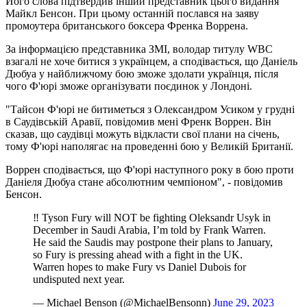
Його слова підтвердив інший представник цього видання
Майкл Бенсон. При цьому останній послався на заяву
промоутера британського боксера Френка Воррена.
За інформацією представника ЗМІ, володар титулу WBC
взагалі не хоче битися з українцем, а сподівається, що Даніель
Дюбуа у найближчому бою зможе здолати українця, після
чого Ф'юрі зможе організувати поєдинок у Лондоні.
"Тайсон Ф'юрі не битиметься з Олександром Усиком у грудні
в Саудівській Аравії, повідомив мені Френк Воррен. Він
сказав, що саудівці можуть відкласти свої плани на січень,
тому Ф'юрі наполягає на проведенні бою у Великій Британії.
Воррен сподівається, що Ф'юрі наступного року в бою проти
Даніеля Дюбуа стане абсолютним чемпіоном", - повідомив
Бенсон.
‼️ Tyson Fury will NOT be fighting Oleksandr Usyk in
December in Saudi Arabia, I’m told by Frank Warren.
He said the Saudis may postpone their plans to January,
so Fury is pressing ahead with a fight in the UK.
Warren hopes to make Fury vs Daniel Dubois for
undisputed next year.
— Michael Benson (@MichaelBensonn)
June 29, 2023