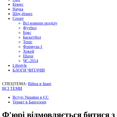
Бізнес
Наука
Шоу-бізнес
Спорт
Всі новини розділу
Футбол
Бокс
Баскетбол
Теніс
Формула-1
Хокей
Шахи
ЧС-2014
Lifestyle
БЛОГИ ЧИТАЧІВ
СПЕЦТЕМА:
Війна в Ірані
ВСІ ТЕМИ
Вступ України в ЄС
Теракт в Барселоні
Ф'юрі відмовляється битися з