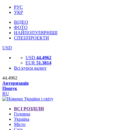
РУС
УКР
ВІДЕО
ФОТО
НАЙПОПУЛЯРНІШІ
СПЕЦПРОЕКТИ
USD
USD
44.4962
EUR
51.3814
Всі курси валют
44.4962
Авторизація
Пошук
RU
ВСІ РОЗДІЛИ
Головна
Україна
Місто
Світ