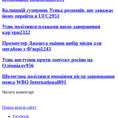
Колишній суперник Усика розповів, що заважає
йому перейти в UFC
2951
Усик поділився планами щодо завершення
кар'єри
2322
Промоутер Джошуа оцінив вибір місця для
мегабою з Ф’юрі
1243
Усик виступив проти допуску росіян на
Олімпіаду
956
Шелестюк поділився емоціями після завоювання
пояса WBO International
891
Читати коментарі
Повна версія сайту
Facebook