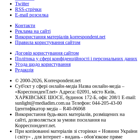
Twitter
RSS-стрічки
E-mail розсилка
Контакти
Реклама на сайті
Використання матеріалів korrespondent.net
Правила користування сайтом
Договір користування сайтом
Політика у сфері конфіденційності і персональних даних
Угода щодо користування
Редакція
© 2000-2026, Korrespondent.net
Суб'єкт у сфері онлайн-медіа Назва онлайн-медіа –
«КореспонденТ.net» Адреса: 02091, місто Київ,
ХАРКІВСЬКЕ ШОСЕ, будинок 172-Б, офіс 208/1 E-mail:
sunlight@mediadim.com.ua
Телефон: 044-205-43-00
Ідентифікатор медіа – R40-06068
Використання будь-яких матеріалів, розміщених на
сайті, дозволяється за умови посилання на
Корреспондент.net.
При копіюванні матеріалів зі сторінки « Новини України
і світу» , для інтернет - видань - обов'язкове пряме