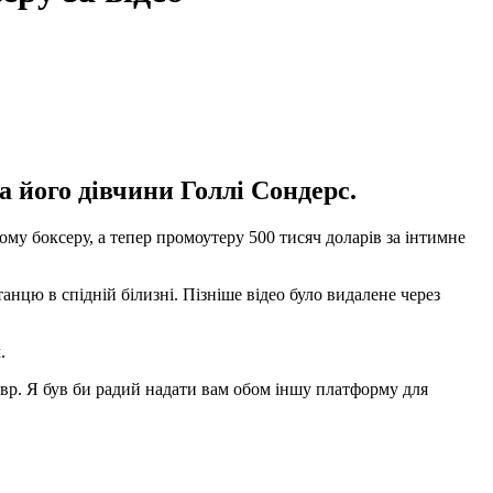
 його дівчини Голлі Сондерс.
у боксеру, а тепер промоутеру 500 тисяч доларів за інтимне
анцю в спідній білизні. Пізніше відео було видалене через
.
вр. Я був би радий надати вам обом іншу платформу для