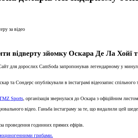
ти відверту зйомку Оскара Де Ла Хойї та
Сайт для дорослих CamSoda запропонував легендарному у минулом
кар та Сондерс опублікували в інстаграмі відеозапис спільного т
TMZ Sports
, організація звернулася до Оскара з офіційним листом
вального відео. Ганьба інстаграму за те, що видалили цей шеде
 за проведення годинних прямих ефірів.
алюциногенними грибами.