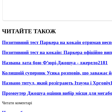
ЧИТАЙТЕ ТАКОЖ
Позитивний тест Паркера на кокаїн отримав несп
Позитивний тест на кокаїн: Паркера офіційно ви
Названа дата бою Ф’юрі-Джошуа - джерело
2181
Колишній суперник Усика розповів, що заважає 
Названо титул, який розіграють Ітаума і Хрговіч
Промоутер Джошуа оцінив вибір місця для мегаб
Читати коментарі