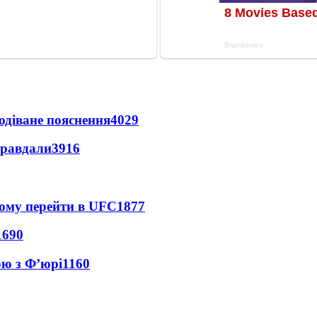
одіване пояснення
4029
правдали
3916
йому перейти в UFC
1877
1690
ою з Ф’юрі
1160