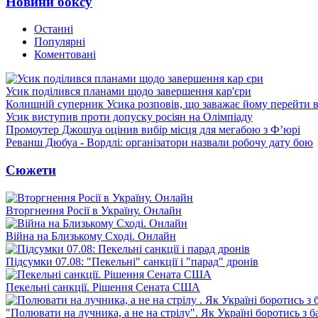
Новини боксу
Останні
Популярні
Коментовані
Усик поділився планами щодо завершення кар'єри
Колишній суперник Усика розповів, що заважає йому перейти 
Усик виступив проти допуску росіян на Олімпіаду
Промоутер Джошуа оцінив вибір місця для мегабою з Ф’юрі
Реванш Дюбуа - Вордлі: організатори назвали робочу дату бою
Сюжети
Вторгнення Росії в Україну. Онлайн
Війна на Близькому Сході. Онлайн
Підсумки 07.08: "Пекельні" санкції і "парад" дронів
Пекельні санкції. Рішення Сената США
"Полювати на лучника, а не на стрілу". Як Україні боротись з 