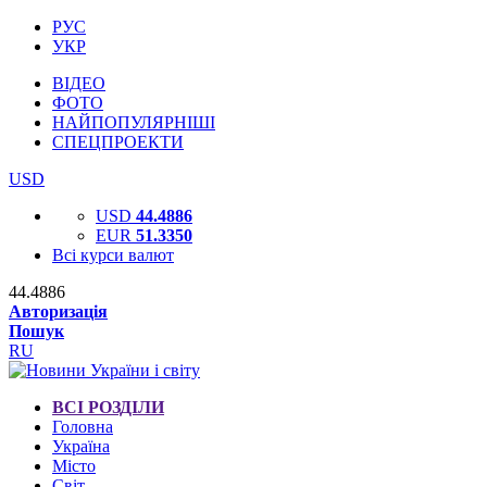
РУС
УКР
ВІДЕО
ФОТО
НАЙПОПУЛЯРНІШІ
СПЕЦПРОЕКТИ
USD
USD
44.4886
EUR
51.3350
Всі курси валют
44.4886
Авторизація
Пошук
RU
ВСІ РОЗДІЛИ
Головна
Україна
Місто
Світ