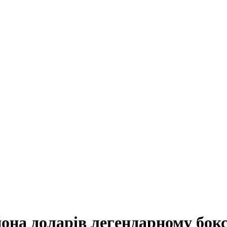
она доларів легендарному боксе