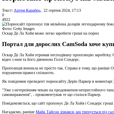
Текст:
Артем Карабец
, 22 серпня 2024, 17:13
0
4922
Фото: Getty Images
Оскар Де Ла Хойя може легко заробити гроші на порно
Портал для дорослих CamSoda хоче купи
Оскар Де Ла Хойя отримав несподівану пропозицію заробітку. 
відео з ним та його дівчиною Голлі Сондерс.
Пропозиція виникла не просто так. Справа в тому, що раніше Ос
порушення правил спільноти.
Як повідомив президент порносайту Дерін Паркер в коментарі
"Уже з нетерпінням чекаю на продовження непристойного танцю
самовираження", - прокоментував те що сталося Паркер.
Повідомляється, що сайт пропонує Де Ла Хойя і Сондерс гроші
Нагадаємо, раніше
Майк Тайсон зізнався, що тренується під г