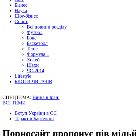
Бізнес
Наука
Шоу-бізнес
Спорт
Всі новини розділу
Футбол
Бокс
Баскетбол
Теніс
Формула-1
Хокей
Шахи
ЧС-2014
Lifestyle
БЛОГИ ЧИТАЧІВ
СПЕЦТЕМА:
Війна в Ірані
ВСІ ТЕМИ
Вступ України в ЄС
Теракт в Барселоні
Порносайт пропонує пів мільй