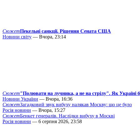
Сюжет
Пекельні санкції. Рішення Сената США
Новини світу
— Вчора, 23:14
Сюжет
"Полювати на лучника, а не на стрілу". Як Україні 
Новини України
— Вчора, 16:36
Сюжет
Загадковий звук вибуху налякав Москву: що це було
Росія новини
— Вчора, 15:27
Сюжет
Бенкет генералів. Наслідки вибуху в Москві
Росія новини
— 6 серпня 2026, 23:58