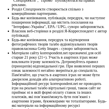
"Спецпроекти", "Промо" публікуються на правах
реклами.
Розділ Спецпроекти створюється спільно з
комерційними партнерами.
Будь яке копіювання, публікація, передрук, чи наступне
поширення інформації, що містить посилання на
"Інтерфакс-Україна", EPA / UPG, суворо забороняється.
Власник веб-сторінки в розділі Я-Корреспондент є автор
публікації.
Будь-яке копіювання, передрук та відтворення
фотографічних творів та/або аудіовізуальних творів
правовласника Getty Images - суворо забороняється.
Матеріали сайту korrespondent.net призначені для осіб
старше 21 року (21+). Участь в азартних іграх може
викликати ігрову залежність. Дотримуйтесь правил
(принципів) відповідальної гри. При виявленні перших
ознак залежності негайно зверніться до спеціаліста.
Пам'ятайте, що участь в азартних іграх не може бути
джерелом доходів або альтернативою роботі.
Інформаційний ресурс korrespondent.net не проводить
ігри на реальні та/або віртуальні гроші, також сайт не
приймає ні в якій формі оплату ставок та інших
платежів, які пов’язані/можуть бути пов’язані з
азартними іграми, букмекерами чи тоталізаторами. Будь-
які матеріали на інформаційному ресурсі