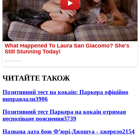
ЧИТАЙТЕ ТАКОЖ
Позитивний тест на кокаїн: Паркера офіційно
виправдали
3906
Позитивний тест Паркера на кокаїн отримав
несподіване пояснення
3739
Названа дата бою Ф’юрі-Джошуа - джерело
2154