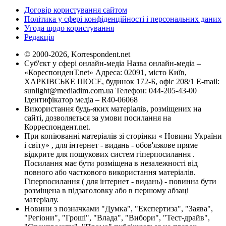
Договір користування сайтом
Політика у сфері конфіденційності і персональних даних
Угода щодо користування
Редакція
© 2000-2026, Korrespondent.net
Суб'єкт у сфері онлайн-медіа Назва онлайн-медіа –
«КореспонденТ.net» Адреса: 02091, місто Київ,
ХАРКІВСЬКЕ ШОСЕ, будинок 172-Б, офіс 208/1 E-mail:
sunlight@mediadim.com.ua
Телефон: 044-205-43-00
Ідентифікатор медіа – R40-06068
Використання будь-яких матеріалів, розміщених на
сайті, дозволяється за умови посилання на
Корреспондент.net.
При копіюванні матеріалів зі сторінки « Новини України
і світу» , для інтернет - видань - обов'язкове пряме
відкрите для пошукових систем гіперпосилання .
Посилання має бути розміщена в незалежності від
повного або часткового використання матеріалів.
Гіперпосилання ( для інтернет - видань) - повинна бути
розміщена в підзаголовку або в першому абзаці
матеріалу.
Новини з позначками "Думка", "Експертиза", "Заява",
"Регіони", "Гроші", "Влада", "Вибори", "Тест-драйв",