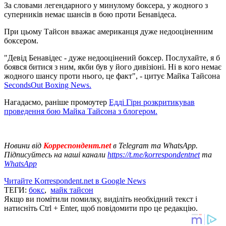
За словами легендарного у минулому боксера, у жодного з
суперників немає шансів в бою проти Бенавідеса.
При цьому Тайсон вважає американця дуже недооціненним
боксером.
"Девід Бенавідес - дуже недооцінений боксер. Послухайте, я б
боявся битися з ним, якби був у його дивізіоні. Ні в кого немає
жодного шансу проти нього, це факт", - цитує Майка Тайсона
SecondsOut Boxing News.
Нагадаємо, раніше промоутер
Едді Гірн розкритикував
проведення бою Майка Тайсона з блогером.
Новини від
Корреспондент.net
в Telegram та WhatsApp.
Підписуйтесь на наші канали
https://t.me/korrespondentnet
та
WhatsApp
Читайте Korrespondent.net в Google News
ТЕГИ:
бокс
,
майк тайсон
Якщо ви помітили помилку, виділіть необхідний текст і
натисніть Ctrl + Enter, щоб повідомити про це редакцію.