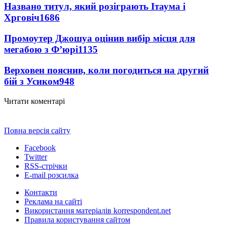
Названо титул, який розіграють Ітаума і
Хрговіч
1686
Промоутер Джошуа оцінив вибір місця для
мегабою з Ф’юрі
1135
Верховен пояснив, коли погодиться на другий
бій з Усиком
948
Читати коментарі
Повна версія сайту
Facebook
Twitter
RSS-стрічки
E-mail розсилка
Контакти
Реклама на сайті
Використання матеріалів korrespondent.net
Правила користування сайтом