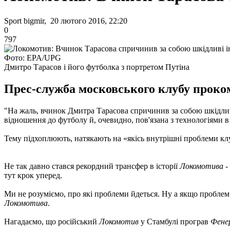
Sport bigmir, 20 лютого 2016, 22:20
0
797
Фото: EPA/UPG
Дмитро Тарасов і його футболка з портретом Путіна
Прес-служба московського клубу проком
"На жаль, вчинок Дмитра Тарасова спричинив за собою шкідливі 
відношення до футболу й, очевидно, пов'язана з технологіями в 
Тему підхоплюють, натякають на «якісь внутрішні проблеми клу
Не так давно стався рекордний трансфер в історії
Локомотива
-
тут крок уперед.
Ми не розуміємо, про які проблеми йдеться. Ну а якщо проблем 
Локомотива
.
Нагадаємо, що російський
Локомотив
у Стамбулі програв
Фене