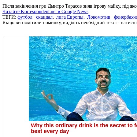
Після закінчення гри Дмитро Тарасов зняв ігрову майку, під як
Читайте Korrespondent.net в Google News
ТЕГИ:
футбол
,
скандал
,
лига Европы
,
Локомотив
,
фенербахч
Якщо ви помітили помилку, виділіть необхідний текст і натисніт