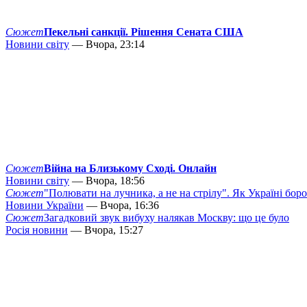
Сюжет
Пекельні санкції. Рішення Сената США
Новини світу
— Вчора, 23:14
Сюжет
Війна на Близькому Сході. Онлайн
Новини світу
— Вчора, 18:56
Сюжет
"Полювати на лучника, а не на стрілу". Як Україні бор
Новини України
— Вчора, 16:36
Сюжет
Загадковий звук вибуху налякав Москву: що це було
Росія новини
— Вчора, 15:27