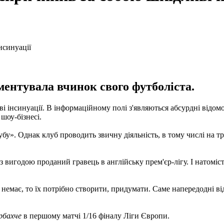
ентувала вчинок свого футболіста.
інсинуації. В інформаційному полі з'являються абсурдні відомост
шоу-бізнесі.
бу». Однак клуб проводить звичну діяльність, в тому числі на т
 з вигодою проданий гравець в англійську прем'єр-лігу. І натом
немає, то їх потрібно створити, придумати. Саме напередодні від
рбахче
в першому матчі 1/16 фіналу Ліги Європи.