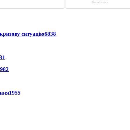
кризову ситуацію
6838
31
982
ення
1955