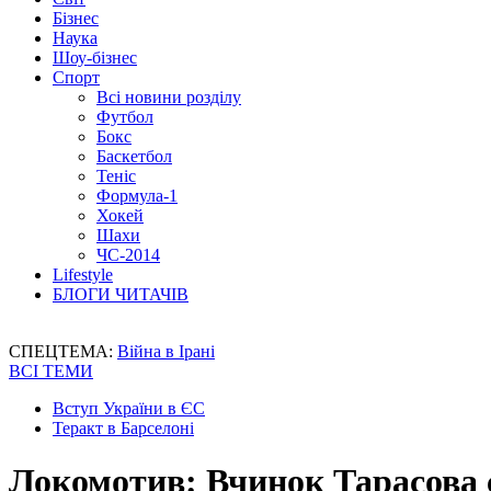
Бізнес
Наука
Шоу-бізнес
Спорт
Всі новини розділу
Футбол
Бокс
Баскетбол
Теніс
Формула-1
Хокей
Шахи
ЧС-2014
Lifestyle
БЛОГИ ЧИТАЧІВ
СПЕЦТЕМА:
Війна в Ірані
ВСІ ТЕМИ
Вступ України в ЄС
Теракт в Барселоні
Локомотив: Вчинок Тарасова с