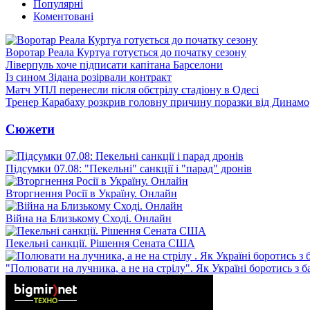
Популярні
Коментовані
Воротар Реала Куртуа готується до початку сезону
Ліверпуль хоче підписати капітана Барселони
Із сином Зідана розірвали контракт
Матч УПЛ перенесли після обстрілу стадіону в Одесі
Тренер Карабаху розкрив головну причину поразки від Динамо
Сюжети
Підсумки 07.08: "Пекельні" санкції і "парад" дронів
Вторгнення Росії в Україну. Онлайн
Війна на Близькому Сході. Онлайн
Пекельні санкції. Рішення Сената США
"Полювати на лучника, а не на стрілу". Як Україні боротись з 