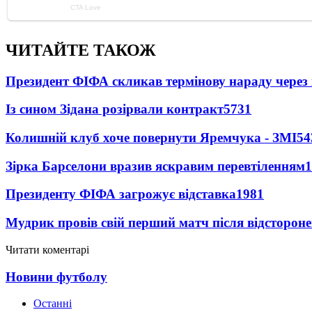
ЧИТАЙТЕ ТАКОЖ
Президент ФІФА скликав термінову нараду через 
Із сином Зідана розірвали контракт
5731
Колишній клуб хоче повернути Яремчука - ЗМІ
54
Зірка Барселони вразив яскравим перевтіленням
1
Президенту ФІФА загрожує відставка
1981
Мудрик провів свій перший матч після відсторон
Читати коментарі
Новини футболу
Останні