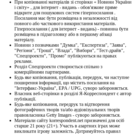
При копіюванні матеріалів зі сторінки « Новини України
і світу» , для інтернет - видань - обов'язкове пряме
відкрите для пошукових систем гіперпосилання .
Посилання має бути розміщена в незалежності від
повного або часткового використання матеріалів.
Гіперпосилання ( для інтернет - видань) - повинна бути
розміщена в підзаголовку або в першому абзаці
матеріалу.
Новини з позначками "Думка", "Експертиза", "Заява",
"Регіони", "Гроші", "Влада", "Вибори", "Тест-драйв",
"Спецпроекти", "Промо" публікуються на правах
реклами.
Розділ Спецпроекти створюється спільно з
комерційними партнерами.
Будь яке копіювання, публікація, передрук, чи наступне
поширення інформації, що містить посилання на
"Інтерфакс-Україна", EPA / UPG, суворо забороняється.
Власник веб-сторінки в розділі Я-Корреспондент є автор
публікації.
Будь-яке копіювання, передрук та відтворення
фотографічних творів та/або аудіовізуальних творів
правовласника Getty Images - суворо забороняється.
Матеріали сайту korrespondent.net призначені для осіб
старше 21 року (21+). Участь в азартних іграх може
викликати ігрову залежність. Дотримуйтесь правил