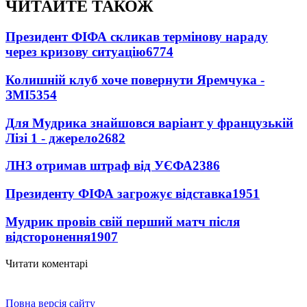
ЧИТАЙТЕ ТАКОЖ
Президент ФІФА скликав термінову нараду
через кризову ситуацію
6774
Колишній клуб хоче повернути Яремчука -
ЗМІ
5354
Для Мудрика знайшовся варіант у французькій
Лізі 1 - джерело
2682
ЛНЗ отримав штраф від УЄФА
2386
Президенту ФІФА загрожує відставка
1951
Мудрик провів свій перший матч після
відсторонення
1907
Читати коментарі
Повна версія сайту