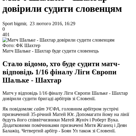
довірили судити словенцям
Sport bigmir, 23 лютого 2016, 16:29
0
401
Фото: ФК Шахтер
Матч Шальке - Шахтар буде судити словенець
Стало відомо, хто буде судити матч-
відповідь 1/16 фіналу Ліги Європи
Шальке - Шахтар
Матч у відповідь 1/16 фіналу Ліги Європи Шальке - Шахтар
довірили судити бригаді арбітрів зі Словенії.
Як повідомляє
сайт УЄФА
, головним арбітром зустрічі
призначений 35-річний Матей Юг. Допомагати йому на лінії
будуть його співвітчизники Матей Жуніч і Роберт Вука.
Додатковими помічниками призначені Митя Жганец і Деян
Балажіц. Четвертий арбітр - Боян Ул також зі Словенії.