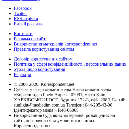
Facebook
Twitter
RSS-стрічки
E-mail розсилка
Контакти
Реклама на сайті
Використання матеріалів korrespondent.net
Правила користування сайтом
Договір користування сайтом
Політика у сфері конфіденційності і персональних даних
Угода щодо користування
Редакція
© 2000-2026, Korrespondent.net
Суб'єкт у сфері онлайн-медіа Назва онлайн-медіа –
«КореспонденТ.net» Адреса: 02091, місто Київ,
ХАРКІВСЬКЕ ШОСЕ, будинок 172-Б, офіс 208/1 E-mail:
sunlight@mediadim.com.ua
Телефон: 044-205-43-00
Ідентифікатор медіа – R40-06068
Використання будь-яких матеріалів, розміщених на
сайті, дозволяється за умови посилання на
Корреспондент.net.