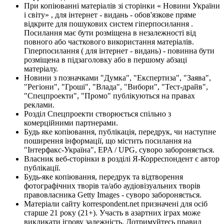
При копіюванні матеріалів зі сторінки « Новини України
і світу» , для інтернет - видань - обов'язкове пряме
відкрите для пошукових систем гіперпосилання .
Посилання має бути розміщена в незалежності від
повного або часткового використання матеріалів.
Гіперпосилання ( для інтернет - видань) - повинна бути
розміщена в підзаголовку або в першому абзаці
матеріалу.
Новини з позначками "Думка", "Експертиза", "Заява",
"Регіони", "Гроші", "Влада", "Вибори", "Тест-драйв",
"Спецпроекти", "Промо" публікуються на правах
реклами.
Розділ Спецпроекти створюється спільно з
комерційними партнерами.
Будь яке копіювання, публікація, передрук, чи наступне
поширення інформації, що містить посилання на
"Інтерфакс-Україна", EPA / UPG, суворо забороняється.
Власник веб-сторінки в розділі Я-Корреспондент є автор
публікації.
Будь-яке копіювання, передрук та відтворення
фотографічних творів та/або аудіовізуальних творів
правовласника Getty Images - суворо забороняється.
Матеріали сайту korrespondent.net призначені для осіб
старше 21 року (21+). Участь в азартних іграх може
викликати ігрову залежність. Дотримуйтесь правил