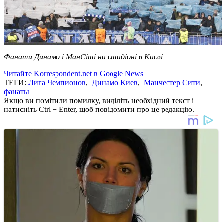
Фанати
Динамо
і
Ман
Сіті
на
стадіоні
в
Києві
Читайте Korrespondent.net в Google News
ТЕГИ:
Лига Чемпионов
,
Динамо Киев
,
Манчестер Сити
,
фанаты
Якщо ви помітили помилку, виділіть необхідний текст і
натисніть Ctrl + Enter, щоб повідомити про це редакцію.