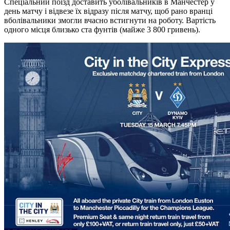
Спеціальний поїзд доставить уболівальників в Манчестер у
день матчу і відвезе їх відразу після матчу, щоб рано вранці
вболівальники змогли вчасно встигнути на роботу. Вартість
одного місця близько ста фунтів (майже 3 800 гривень).