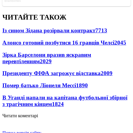
ЧИТАЙТЕ ТАКОЖ
Із сином Зідана розірвали контракт
7713
Алонсо готовий позбутися 16 гравців Челсі
2045
Зірка Барселони вразив яскравим
перевтіленням
2029
Президенту ФІФА загрожує відставка
2009
Помер батько Ліонеля Мессі
1890
В Уганді напали на капітана футбольної збірної
з трагічним кінцем
1824
Читати коментарі
Повна версія сайту