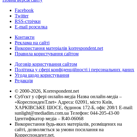
Facebook
Twitter
RSS-стрічки
E-mail розсилка
Контакти
Реклама на сайті
Використання матеріалів korrespondent.net
Правила користування сайтом
Договір користування сайтом
Політика у сфері конфіденційності і персональних даних
Угода щодо користування
Редакція
© 2000-2026, Korrespondent.net
Суб'єкт у сфері онлайн-медіа Назва онлайн-медіа –
«КореспонденТ.net» Адреса: 02091, місто Київ,
ХАРКІВСЬКЕ ШОСЕ, будинок 172-Б, офіс 208/1 E-mail:
sunlight@mediadim.com.ua
Телефон: 044-205-43-00
Ідентифікатор медіа – R40-06068
Використання будь-яких матеріалів, розміщених на
сайті, дозволяється за умови посилання на
Корреспондент.net.