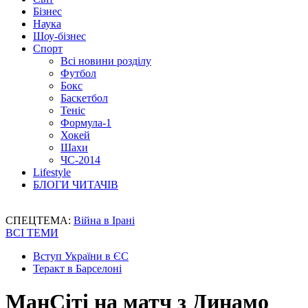
Бізнес
Наука
Шоу-бізнес
Спорт
Всі новини розділу
Футбол
Бокс
Баскетбол
Теніс
Формула-1
Хокей
Шахи
ЧС-2014
Lifestyle
БЛОГИ ЧИТАЧІВ
СПЕЦТЕМА:
Війна в Ірані
ВСІ ТЕМИ
Вступ України в ЄС
Теракт в Барселоні
МанСіті на матч з Динамо