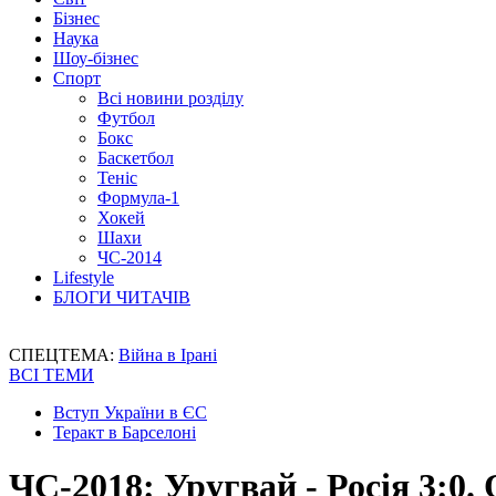
Бізнес
Наука
Шоу-бізнес
Спорт
Всі новини розділу
Футбол
Бокс
Баскетбол
Теніс
Формула-1
Хокей
Шахи
ЧС-2014
Lifestyle
БЛОГИ ЧИТАЧІВ
СПЕЦТЕМА:
Війна в Ірані
ВСІ ТЕМИ
Вступ України в ЄС
Теракт в Барселоні
ЧС-2018: Уругвай - Росія 3:0