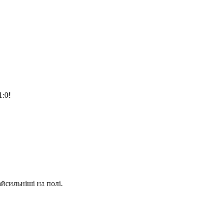
:0!
айсильніші на полі.