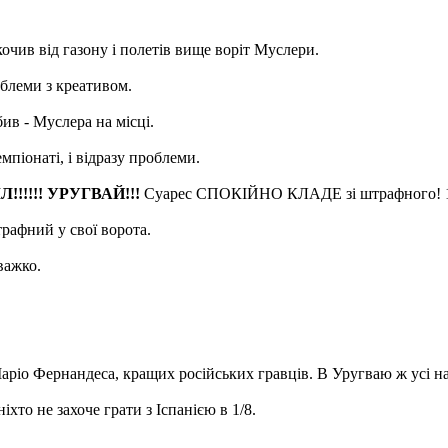
очив від газону і полетів вище воріт Муслери.
облеми з креативом.
ив - Муслера на місці.
піонаті, і відразу проблеми.
!!! УРУГВАЙ!!!
Суарес СПОКІЙНО КЛАДЕ зі штрафного! 1
рафний у свої ворота.
важко.
і Маріо Фернандеса, кращих російських гравців. В Уругваю ж усі н
хто не захоче грати з Іспанією в 1/8.