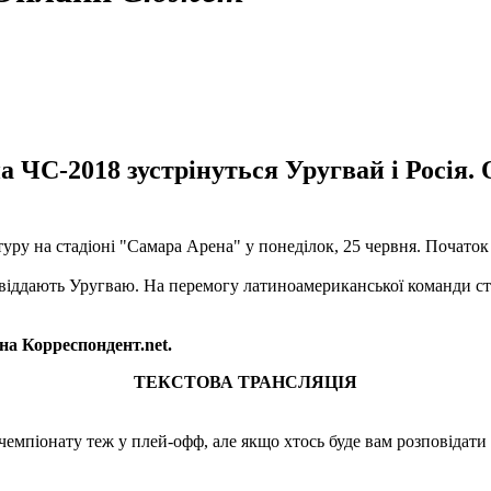
на ЧС-2018 зустрінуться Уругвай і Росія.
туру на стадіоні "Самара Арена" у понеділок, 25 червня. Початок
віддають Уругваю. На перемогу латиноамериканської команди став
на Корреспондент.net.
ТЕКСТОВА ТРАНСЛЯЦІЯ
чемпіонату теж у плей-офф, але якщо хтось буде вам розповідати п