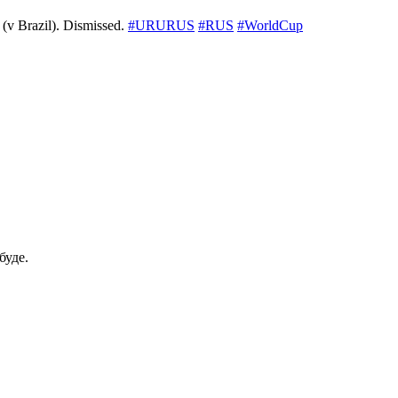
8 (v Brazil). Dismissed.
#URURUS
#RUS
#WorldCup
буде.