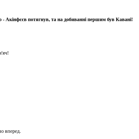
кінфєєв потягнув, та на добиванні першим був Кавані!
'яч!
но вперед.