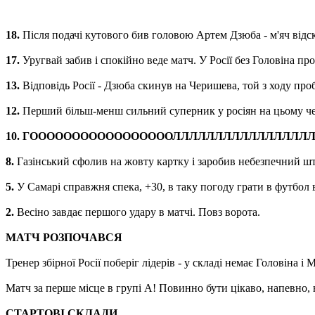
18.
Після подачі кутового бив головою Артем Дзюба - м'яч відск
17.
Уругвай забив і спокійно веде матч. У Росії без Головіна пр
13.
Відповідь Росії - Дзюба скинув на Черишева, той з ходу проб
12.
Перший більш-менш сильний суперник у росіян на цьому чем
10.
ГОООООООООООООООООЛЛЛЛЛЛЛЛЛЛЛЛЛЛЛЛЛЛ!!!
8.
Газінський сфолив на жовту картку і заробив небезпечний шт
5.
У Самарі справжня спека, +30, в таку погоду грати в футбол 
2.
Весіно завдає першого удару в матчі. Повз ворота.
МАТЧ РОЗПОЧАВСЯ
Тренер збірної Росії поберіг лідерів - у складі немає Головіна 
Матч за перше місце в групі А! Повинно бути цікаво, напевно, ні
СТАРТОВІ СКЛАДИ