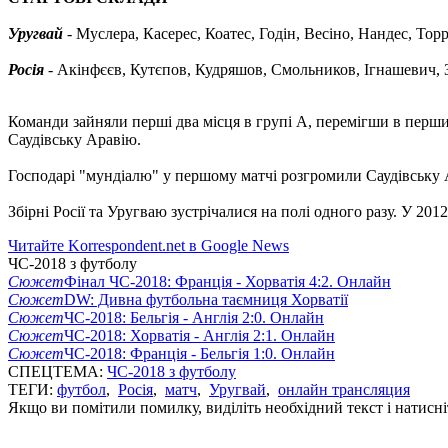
Уругвай
- Муслера, Касерес, Коатес, Годін, Весіно, Нандес, Тор
Росія
- Акінфєєв, Кутєпов, Кудряшов, Смольников, Ігнашевич, 
Команди зайняли перші два місця в групі А, перемігши в перших
Саудівську Аравію.
Господарі "мундіалю" у першому матчі розгромили Саудівську Ар
Збірні Росії та Уругваю зустрічалися на полі одного разу. У 20
Читайте Korrespondent.net в Google News
ЧС-2018 з футболу
Сюжет
Фінал ЧС-2018: Франція - Хорватія 4:2. Онлайн
Сюжет
DW: Дивна футбольна таємниця Хорватії
Сюжет
ЧС-2018: Бельгія - Англія 2:0. Онлайн
Сюжет
ЧС-2018: Хорватія - Англія 2:1. Онлайн
Сюжет
ЧС-2018: Франція - Бельгія 1:0. Онлайн
СПЕЦТЕМА:
ЧС-2018 з футболу
ТЕГИ:
футбол
,
Росія
,
матч
,
Уругвай
,
онлайн трансляция
Якщо ви помітили помилку, виділіть необхідний текст і натисніт