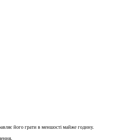
равляє його грати в меншості майже годину.
лення.