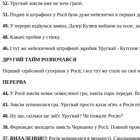
52.
Уругвай зовсім вже не хоче грати.
51.
Подачі зі штрафних у Росії були дуже небезпечні в перших дв
49.
У перерві відбулася заміна. Далер Кузяєв вийшов на поле, за
48.
Кавані пробив у стінку.
46.
І тут же небезпечний штрафний заробив Уругвай - Кутєпов 
ДРУГИЙ ТАЙМ РОЗПОЧАВСЯ
Перший серйозний суперник у Росії, і все тут же стало на свої м
ПЕРЕРВА
44.
У Росії зовсім немає осмисленої гри, навіть пари передач. В
43.
Зовсім зупинилася гра. Уругвай просто катає м'яч, а Росія ні
40.
Ну що, скільки ще заб'є Уругвай? Чи пожаліє Росію?
38.
Фернандес виходить замість Черишева у Росії. Повний прова
37. ВИДАЛЕННЯ!!!
Росія залишилася в меншості. Смольников 