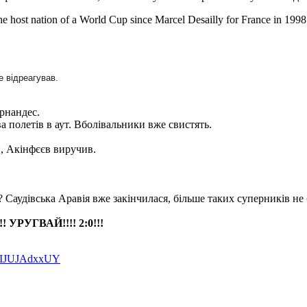
or the host nation of a World Cup since Marcel Desailly for France in 199
е відреагував.
ернандес.
а полетів в аут. Вболівальники вже свистять.
, Акінфєєв виручив.
?? Саудівська Аравія вже закінчилася, більше таких суперників не 
УРУГВАЙ!!!! 2:0!!!
om/IJUJAdxxUY