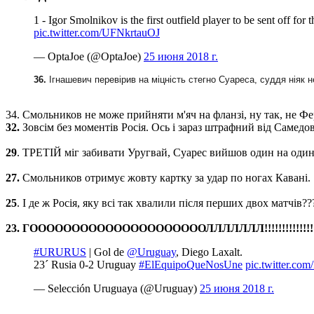
1 - Igor Smolnikov is the first outfield player to be sent off f
pic.twitter.com/UFNkrtauOJ
— OptaJoe (@OptaJoe)
25 июня 2018 г.
36.
Ігнашевич перевірив на міцність стегно Суареса, суддя ніяк н
34. Смольников не може прийняти м'яч на фланзі, ну так, не Ф
32.
Зовсім без моментів Росія. Ось і зараз штрафний від Самедов
29
. ТРЕТІЙ міг забивати Уругвай, Суарес вийшов один на один
27.
Смольников отримує жовту картку за удар по ногах Кавані.
25
. І де ж Росія, яку всі так хвалили після перших двох матчів?
23. ГОООООООООООООООООООООЛЛЛЛЛЛЛ!!!!!!!!!!!!!!!! 
#URURUS
| Gol de
@Uruguay
, Diego Laxalt.
23´ Rusia 0-2 Uruguay
#ElEquipoQueNosUne
pic.twitter.c
— Selección Uruguaya (@Uruguay)
25 июня 2018 г.