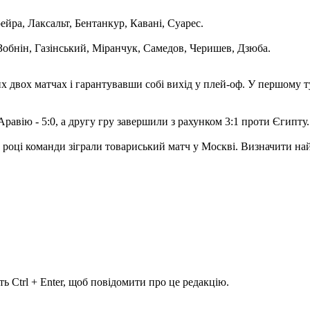
рейра, Лаксальт, Бентанкур, Кавані, Суарес.
Зобнін, Газінський, Міранчук, Самедов, Черишев, Дзюба.
 двох матчах і гарантувавши собі вихід у плей-оф. У першому ту
авію - 5:0, а другу гру завершили з рахунком 3:1 проти Єгипту.
12 році команди зіграли товариський матч у Москві. Визначити най
ь Ctrl + Enter, щоб повідомити про це редакцію.