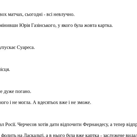
ох матчах, сьогодні - всі невлучно.
мінивши Юрія Газінського, у якого була жовта картка.
упускає Суареса.
ісця.
се дуже погано.
чого і не могла. А вдесятьох вже і не зможе.
л Росії. Черчесов хотів дати відпочити Фернандесу, а тепер відп
фолить на Ласкальті, а в нього була вже картка - заслужене вида