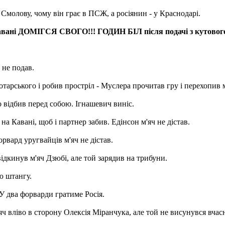
 Смолову, чому він грає в ПСЖ, а росіянин - у Краснодарі.
ДОМІГСЯ СВОГО!!! ГОДИН БІЛ після подачі з кутового - А
 не подав.
арського і робив простріл - Муслера прочитав гру і перехопив м
 відбив перед собою. Ігнашевич виніс.
а Кавані, щоб і партнер забив. Едінсон м'яч не дістав.
рвард уругвайців м'яч не дістав.
ідкинув м'яч Дзюбі, але той зарядив на трибуни.
ю штангу.
У два форварди гратиме Росія.
ч вліво в сторону Олексія Міранчука, але той не висунувся вчас