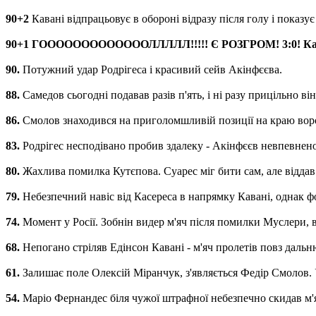
90+2
Кавані відпрацьовує в обороні відразу після голу і показує
90+1 ГОООООООООООООЛЛЛЛЛ!!!!! Є РОЗГРОМ! 3:0! Кавані 
90.
Потужний удар Родрігеса і красивий сейв Акінфєєва.
88.
Самедов сьогодні подавав разів п'ять, і ні разу прицільно він
86.
Смолов знаходився на приголомшливій позиції на краю ворот
83.
Родрігес несподівано пробив здалеку - Акінфєєв невпевнено
80.
Жахлива помилка Кутєпова. Суарес міг бити сам, але віддав н
79.
Небезпечний навіс від Касереса в напрямку Кавані, однак фо
74.
Момент у Росії. Зобнін видер м'яч після помилки Муслери, в
68.
Непогано стріляв Едінсон Кавані - м'яч пролетів повз дальн
61.
Залишає поле Олексій Міранчук, з'являється Федір Смолов. 
54.
Маріо Фернандес біля чужої штрафної небезпечно скидав м'я