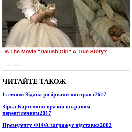
ЧИТАЙТЕ ТАКОЖ
Із сином Зідана розірвали контракт
7617
Зірка Барселони вразив яскравим
перевтіленням
2017
Президенту ФІФА загрожує відставка
2002