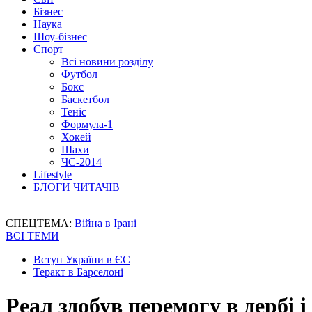
Бізнес
Наука
Шоу-бізнес
Спорт
Всі новини розділу
Футбол
Бокс
Баскетбол
Теніс
Формула-1
Хокей
Шахи
ЧС-2014
Lifestyle
БЛОГИ ЧИТАЧІВ
СПЕЦТЕМА:
Війна в Ірані
ВСІ ТЕМИ
Вступ України в ЄС
Теракт в Барселоні
Реал здобув перемогу в дербі і