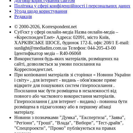
Договір користування сайтом
Політика у сфері конфіденційності і персональних даних
Угода щодо користування
Редакція
© 2000-2026, Korrespondent.net
Суб'єкт у сфері онлайн-медіа Назва онлайн-медіа –
«КореспонденТ.net» Адреса: 02091, місто Київ,
ХАРКІВСЬКЕ ШОСЕ, будинок 172-Б, офіс 208/1 E-mail:
sunlight@mediadim.com.ua
Телефон: 044-205-43-00
Ідентифікатор медіа – R40-06068
Використання будь-яких матеріалів, розміщених на
сайті, дозволяється за умови посилання на
Корреспондент.net.
При копіюванні матеріалів зі сторінки « Новини України
і світу» , для інтернет - видань - обов'язкове пряме
відкрите для пошукових систем гіперпосилання .
Посилання має бути розміщена в незалежності від
повного або часткового використання матеріалів.
Гіперпосилання ( для інтернет - видань) - повинна бути
розміщена в підзаголовку або в першому абзаці
матеріалу.
Новини з позначками "Думка", "Експертиза", "Заява",
"Регіони", "Гроші", "Влада", "Вибори", "Тест-драйв",
"Спецпроекти", "Промо" публікуються на правах