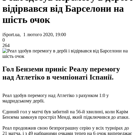
відірвався від Барселони на
шість очок
iSport.ua, 1 лютого 2020, 19:00
0
264
Гол Бенземи приніс Реалу перемогу
над Атлетіко в чемпіонаті Іспанії.
Реал здобув перемогу над Атлетіко з рахунком 1:0 у
мадридському дербі.
Єдиний гол у матчі був забитий на 56-й хвилині, коли Карім
Бензема замкнув простріл Менді, який підключився до атаки.
Реал продовжив свою безпрограшну серію у всіх турнірах до
21 матча, і з 49 набраними очками тепер на 6 очок випереджає