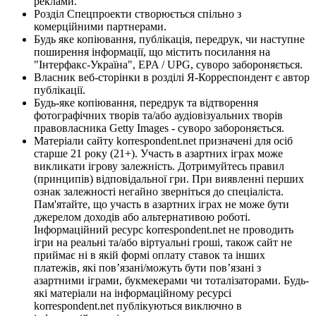
реклами.
Розділ Спецпроекти створюється спільно з
комерційними партнерами.
Будь яке копіювання, публікація, передрук, чи наступне
поширення інформації, що містить посилання на
"Інтерфакс-Україна", EPA / UPG, суворо забороняється.
Власник веб-сторінки в розділі Я-Корреспондент є автор
публікації.
Будь-яке копіювання, передрук та відтворення
фотографічних творів та/або аудіовізуальних творів
правовласника Getty Images - суворо забороняється.
Матеріали сайту korrespondent.net призначені для осіб
старше 21 року (21+). Участь в азартних іграх може
викликати ігрову залежність. Дотримуйтесь правил
(принципів) відповідальної гри. При виявленні перших
ознак залежності негайно зверніться до спеціаліста.
Пам'ятайте, що участь в азартних іграх не може бути
джерелом доходів або альтернативою роботі.
Інформаційний ресурс korrespondent.net не проводить
ігри на реальні та/або віртуальні гроші, також сайт не
приймає ні в якій формі оплату ставок та інших
платежів, які пов’язані/можуть бути пов’язані з
азартними іграми, букмекерами чи тоталізаторами. Будь-
які матеріали на інформаційному ресурсі
korrespondent.net публікуються виключно в