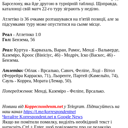
Барселону, яка йде другою в турнірній таблиці. Щоправда,
каталонці свій матч 22-го туру зіграють у неділю.
Атлетіко із 36 очками розташувався на п'ятій позиції, але за
підсумками туру може опуститися на сьоме місце.
Реал
- Атлетико 1:0
Гол:
Бензема, 56
Реал:
Куртуа - Карвахаль, Варан, Рамос, Менді - Вальверде,
Каземіро, Кроос (Вінісіус, 46) - Модріч, Іско (Васкес, 46) -
Бензема.
Атлетіко:
Облак - Врсалько, Савич, Феліпе, Лоді - Вітол
(Феррейра Карраско, 71), Льоренте, Партей (Камельйо, 74),
Сауль - Корреа, Мората (Лемар, 50).
Попередження:
Менді, Каземіро - Феліпе, Врсалько.
Новини від
Корреспондент.net
у Telegram. Підписуйтесь на
наш канал
https://t.me/korrespondentnet
Читайте Korrespondent.net в Google News
Якщо ви помітили помилку, виділіть необхідний текст і
натисніть Ctrl + Enter, щоб повідомити про це редакцію.