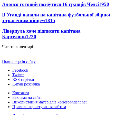
Алонсо готовий позбутися 16 гравців Челсі
1950
В Уганді напали на капітана футбольної збірної
з трагічним кінцем
1815
Ліверпуль хоче підписати капітана
Барселони
1220
Читати коментарі
Повна версія сайту
Facebook
Twitter
RSS-стрічки
E-mail розсилка
Контакти
Реклама на сайті
Використання матеріалів korrespondent.net
Правила користування сайтом