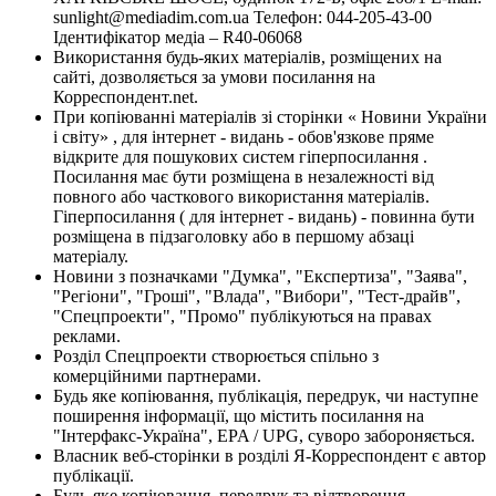
sunlight@mediadim.com.ua
Телефон: 044-205-43-00
Ідентифікатор медіа – R40-06068
Використання будь-яких матеріалів, розміщених на
сайті, дозволяється за умови посилання на
Корреспондент.net.
При копіюванні матеріалів зі сторінки « Новини України
і світу» , для інтернет - видань - обов'язкове пряме
відкрите для пошукових систем гіперпосилання .
Посилання має бути розміщена в незалежності від
повного або часткового використання матеріалів.
Гіперпосилання ( для інтернет - видань) - повинна бути
розміщена в підзаголовку або в першому абзаці
матеріалу.
Новини з позначками "Думка", "Експертиза", "Заява",
"Регіони", "Гроші", "Влада", "Вибори", "Тест-драйв",
"Спецпроекти", "Промо" публікуються на правах
реклами.
Розділ Спецпроекти створюється спільно з
комерційними партнерами.
Будь яке копіювання, публікація, передрук, чи наступне
поширення інформації, що містить посилання на
"Інтерфакс-Україна", EPA / UPG, суворо забороняється.
Власник веб-сторінки в розділі Я-Корреспондент є автор
публікації.
Будь-яке копіювання, передрук та відтворення