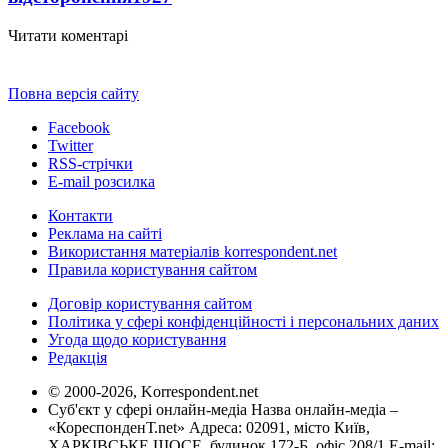
Читати коментарі
Повна версія сайту
Facebook
Twitter
RSS-стрічки
E-mail розсилка
Контакти
Реклама на сайті
Використання матеріалів korrespondent.net
Правила користування сайтом
Договір користування сайтом
Політика у сфері конфіденційності і персональних даних
Угода щодо користування
Редакція
© 2000-2026, Korrespondent.net
Суб'єкт у сфері онлайн-медіа Назва онлайн-медіа –
«КореспонденТ.net» Адреса: 02091, місто Київ,
ХАРКІВСЬКЕ ШОСЕ, будинок 172-Б, офіс 208/1 E-mail: