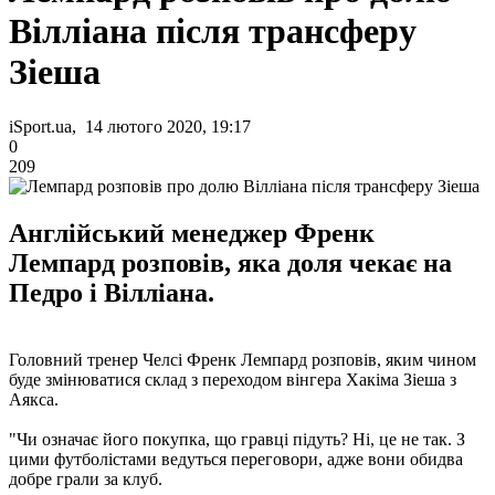
Вілліана після трансферу
Зіеша
iSport.ua, 14 лютого 2020, 19:17
0
209
Англійський менеджер Френк
Лемпард розповів, яка доля чекає на
Педро і Вілліана.
Головний тренер Челсі Френк Лемпард розповів, яким чином
буде змінюватися склад з переходом вінгера Хакіма Зіеша з
Аякса.
"Чи означає його покупка, що гравці підуть? Ні, це не так. З
цими футболістами ведуться переговори, адже вони обидва
добре грали за клуб.