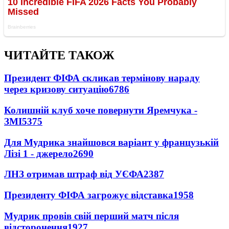
ЧИТАЙТЕ ТАКОЖ
Президент ФІФА скликав термінову нараду
через кризову ситуацію
6786
Колишній клуб хоче повернути Яремчука -
ЗМІ
5375
Для Мудрика знайшовся варіант у французькій
Лізі 1 - джерело
2690
ЛНЗ отримав штраф від УЄФА
2387
Президенту ФІФА загрожує відставка
1958
Мудрик провів свій перший матч після
відсторонення
1927