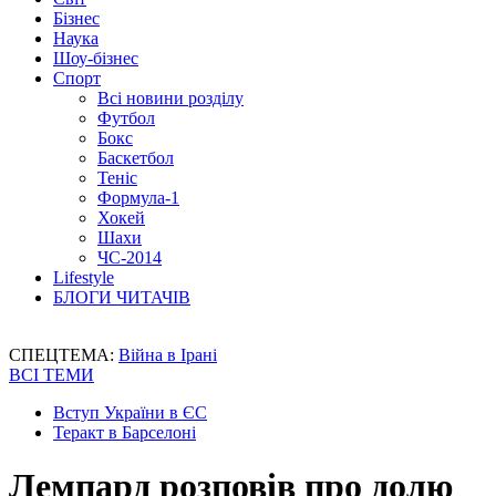
Бізнес
Наука
Шоу-бізнес
Спорт
Всі новини розділу
Футбол
Бокс
Баскетбол
Теніс
Формула-1
Хокей
Шахи
ЧС-2014
Lifestyle
БЛОГИ ЧИТАЧІВ
СПЕЦТЕМА:
Війна в Ірані
ВСІ ТЕМИ
Вступ України в ЄС
Теракт в Барселоні
Лемпард розповів про долю