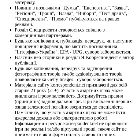
матеріалу.
Новини з позначками "Думка", "Експертиза", "Заява",
"Регіони", "Гроші", "Влада", "Вибори", "Тест-драйв",
"Спецпроекти", "Промо" публікуються на правах
реклами.
Розділ Спецпроекти створюється спільно з
комерційними партнерами.
Будь яке копіювання, публікація, передрук, чи наступне
поширення інформації, що містить посилання на
"Інтерфакс-Україна", EPA / UPG, суворо забороняється.
Власник веб-сторінки в розділі Я-Корреспондент є автор
публікації.
Будь-яке копіювання, передрук та відтворення
фотографічних творів та/або аудіовізуальних творів
правовласника Getty Images - суворо забороняється.
Матеріали сайту korrespondent.net призначені для осіб
старше 21 року (21+). Участь в азартних іграх може
викликати ігрову залежність. Дотримуйтесь правил
(принципів) відповідальної гри. При виявленні перших
ознак залежності негайно зверніться до спеціаліста.
Пам'ятайте, що участь в азартних іграх не може бути
джерелом доходів або альтернативою роботі.
Інформаційний ресурс korrespondent.net не проводить
ігри на реальні та/або віртуальні гроші, також сайт не
приймає ні в якій формі оплату ставок та інших