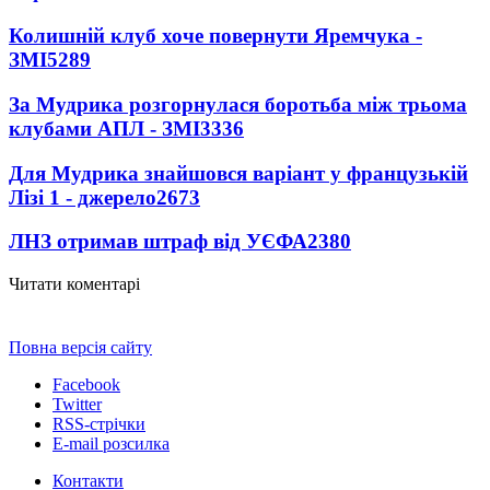
Колишній клуб хоче повернути Яремчука -
ЗМІ
5289
За Мудрика розгорнулася боротьба між трьома
клубами АПЛ - ЗМІ
3336
Для Мудрика знайшовся варіант у французькій
Лізі 1 - джерело
2673
ЛНЗ отримав штраф від УЄФА
2380
Читати коментарі
Повна версія сайту
Facebook
Twitter
RSS-стрічки
E-mail розсилка
Контакти