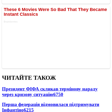
ЧИТАЙТЕ ТАКОЖ
Президент ФІФА скликав термінову нараду
через кризову ситуацію
6750
Перша федерація відмовилася підтримувати
Інфантіно
6215