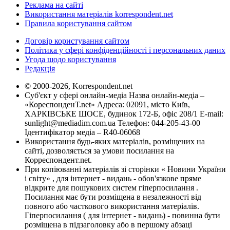
Реклама на сайті
Використання матеріалів korrespondent.net
Правила користування сайтом
Договір користування сайтом
Політика у сфері конфіденційності і персональних даних
Угода щодо користування
Редакція
© 2000-2026, Korrespondent.net
Суб'єкт у сфері онлайн-медіа Назва онлайн-медіа –
«КореспонденТ.net» Адреса: 02091, місто Київ,
ХАРКІВСЬКЕ ШОСЕ, будинок 172-Б, офіс 208/1 E-mail:
sunlight@mediadim.com.ua
Телефон: 044-205-43-00
Ідентифікатор медіа – R40-06068
Використання будь-яких матеріалів, розміщених на
сайті, дозволяється за умови посилання на
Корреспондент.net.
При копіюванні матеріалів зі сторінки « Новини України
і світу» , для інтернет - видань - обов'язкове пряме
відкрите для пошукових систем гіперпосилання .
Посилання має бути розміщена в незалежності від
повного або часткового використання матеріалів.
Гіперпосилання ( для інтернет - видань) - повинна бути
розміщена в підзаголовку або в першому абзаці