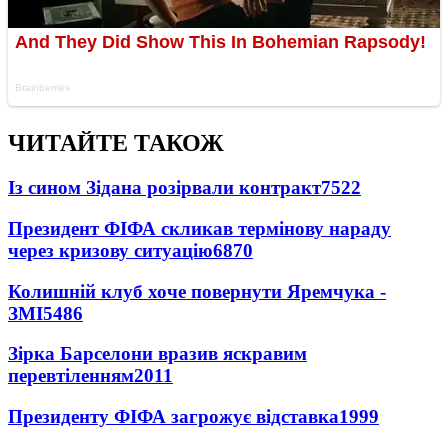
ЧИТАЙТЕ ТАКОЖ
Із сином Зідана розірвали контракт
7522
Президент ФІФА скликав термінову нараду
через кризову ситуацію
6870
Колишній клуб хоче повернути Яремчука -
ЗМІ
5486
Зірка Барселони вразив яскравим
перевтіленням
2011
Президенту ФІФА загрожує відставка
1999