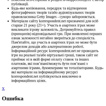
публікації.
Будь-яке копіювання, передрук та відтворення
фотографічних творів та/або аудіовізуальних творів
правовласника Getty Images - суворо забороняється.
Матеріали сайту korrespondent.net призначені для осіб
старше 21 року (21+). Участь в азартних іграх може
викликати ігрову залежність. Дотримуйтесь правил
(принципів) відповідальної гри. При виявленні перших
ознак залежності негайно зверніться до спеціаліста.
Пам'ятайте, що участь в азартних іграх не може бути
джерелом доходів або альтернативою роботі.
Інформаційний ресурс korrespondent.net не проводить
ігри на реальні та/або віртуальні гроші, також сайт не
приймає ні в якій формі оплату ставок та інших
платежів, які пов’язані/можуть бути пов’язані з
азартними іграми, букмекерами чи тоталізаторами. Будь-
які матеріали на інформаційному ресурсі
korrespondent.net публікуються виключно в
інформаційних цілях.
X
Ошибка