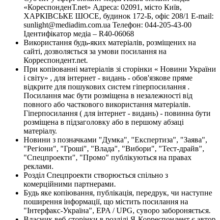
«КореспонденТ.net» Адреса: 02091, місто Київ,
ХАРКІВСЬКЕ ШОСЕ, будинок 172-Б, офіс 208/1 E-mail:
sunlight@mediadim.com.ua
Телефон: 044-205-43-00
Ідентифікатор медіа – R40-06068
Використання будь-яких матеріалів, розміщених на
сайті, дозволяється за умови посилання на
Корреспондент.net.
При копіюванні матеріалів зі сторінки « Новини України
і світу» , для інтернет - видань - обов'язкове пряме
відкрите для пошукових систем гіперпосилання .
Посилання має бути розміщена в незалежності від
повного або часткового використання матеріалів.
Гіперпосилання ( для інтернет - видань) - повинна бути
розміщена в підзаголовку або в першому абзаці
матеріалу.
Новини з позначками "Думка", "Експертиза", "Заява",
"Регіони", "Гроші", "Влада", "Вибори", "Тест-драйв",
"Спецпроекти", "Промо" публікуються на правах
реклами.
Розділ Спецпроекти створюється спільно з
комерційними партнерами.
Будь яке копіювання, публікація, передрук, чи наступне
поширення інформації, що містить посилання на
"Інтерфакс-Україна", EPA / UPG, суворо забороняється.
Власник веб-сторінки в розділі Я-Корреспондент є автор