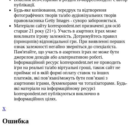
публікації.
Будь-яке копіювання, передрук та відтворення
фотографічних творів та/або аудіовізуальних творів
правовласника Getty Images - суворо забороняється.
Матеріали сайту korrespondent.net призначені для осіб
старше 21 року (21+). Участь в азартних іграх може
викликати ігрову залежність. Дотримуйтесь правил
(принципів) відповідальної гри. При виявленні перших
ознак залежності негайно зверніться до спеціаліста.
Пам'ятайте, що участь в азартних іграх не може бути
джерелом доходів або альтернативою роботі.
Інформаційний ресурс korrespondent.net не проводить
ігри на реальні та/або віртуальні гроші, також сайт не
приймає ні в якій формі оплату ставок та інших
платежів, які пов’язані/можуть бути пов’язані з
азартними іграми, букмекерами чи тоталізаторами. Будь-
які матеріали на інформаційному ресурсі
korrespondent.net публікуються виключно в
інформаційних цілях.
X
Ошибка