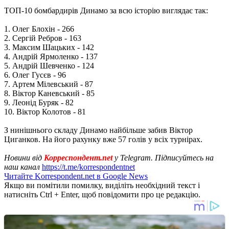
ТОП-10 бомбардирів Динамо за всю історію виглядає так:
1. Олег Блохін - 266
2. Сергій Ребров - 163
3. Максим Шацьких - 142
4. Андрій Ярмоленко - 137
5. Андрій Шевченко - 124
6. Олег Гусєв - 96
7. Артем Мілевський - 87
8. Віктор Каневський - 85
9. Леонід Буряк - 82
10. Віктор Колотов - 81
З нинішнього складу Динамо найбільше забив Віктор
Циганков. На його рахунку вже 57 голів у всіх турнірах.
Новини від
Корреспондент.net
у Telegram. Підписуйтесь на
наш канал
https://t.me/korrespondentnet
Читайте Korrespondent.net в Google News
Якщо ви помітили помилку, виділіть необхідний текст і
натисніть Ctrl + Enter, щоб повідомити про це редакцію.