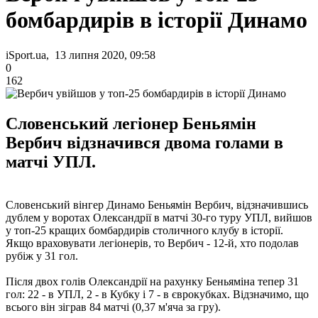
бомбардирів в історії Динамо
iSport.ua, 13 липня 2020, 09:58
0
162
Словенський легіонер Беньямін
Вербич відзначився двома голами в
матчі УПЛ.
Словенський вінгер Динамо Беньямін Вербич, відзначившись
дублем у воротах Олександрії в матчі 30-го туру УПЛ, вийшов
у топ-25 кращих бомбардирів столичного клубу в історії.
Якщо враховувати легіонерів, то Вербич - 12-й, хто подолав
рубіж у 31 гол.
Після двох голів Олександрії на рахунку Беньяміна тепер 31
гол: 22 - в УПЛ, 2 - в Кубку і 7 - в єврокубках. Відзначимо, що
всього він зіграв 84 матчі (0,37 м'яча за гру).