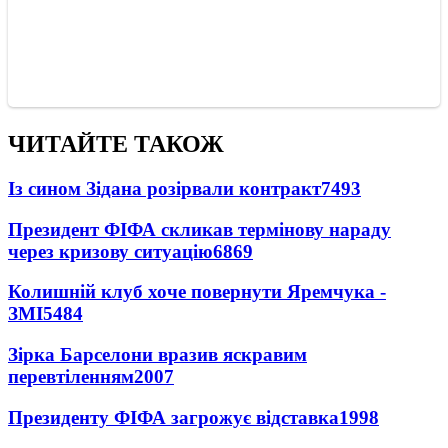
ЧИТАЙТЕ ТАКОЖ
Із сином Зідана розірвали контракт
7493
Президент ФІФА скликав термінову нараду
через кризову ситуацію
6869
Колишній клуб хоче повернути Яремчука -
ЗМІ
5484
Зірка Барселони вразив яскравим
перевтіленням
2007
Президенту ФІФА загрожує відставка
1998