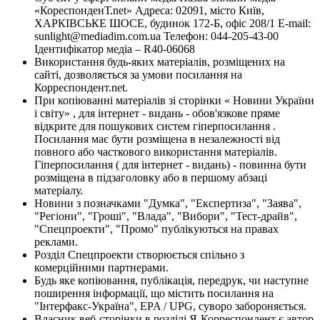
«КореспонденТ.net» Адреса: 02091, місто Київ,
ХАРКІВСЬКЕ ШОСЕ, будинок 172-Б, офіс 208/1 E-mail:
sunlight@mediadim.com.ua
Телефон: 044-205-43-00
Ідентифікатор медіа – R40-06068
Використання будь-яких матеріалів, розміщених на
сайті, дозволяється за умови посилання на
Корреспондент.net.
При копіюванні матеріалів зі сторінки « Новини України
і світу» , для інтернет - видань - обов'язкове пряме
відкрите для пошукових систем гіперпосилання .
Посилання має бути розміщена в незалежності від
повного або часткового використання матеріалів.
Гіперпосилання ( для інтернет - видань) - повинна бути
розміщена в підзаголовку або в першому абзаці
матеріалу.
Новини з позначками "Думка", "Експертиза", "Заява",
"Регіони", "Гроші", "Влада", "Вибори", "Тест-драйв",
"Спецпроекти", "Промо" публікуються на правах
реклами.
Розділ Спецпроекти створюється спільно з
комерційними партнерами.
Будь яке копіювання, публікація, передрук, чи наступне
поширення інформації, що містить посилання на
"Інтерфакс-Україна", EPA / UPG, суворо забороняється.
Власник веб-сторінки в розділі Я-Корреспондент є автор