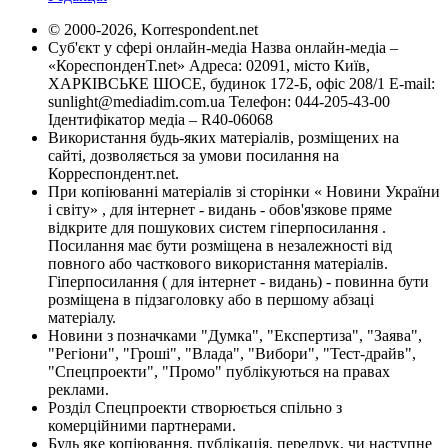
© 2000-2026, Korrespondent.net
Суб'єкт у сфері онлайн-медіа Назва онлайн-медіа –
«КореспонденТ.net» Адреса: 02091, місто Київ,
ХАРКІВСЬКЕ ШОСЕ, будинок 172-Б, офіс 208/1 E-mail:
sunlight@mediadim.com.ua
Телефон: 044-205-43-00
Ідентифікатор медіа – R40-06068
Використання будь-яких матеріалів, розміщених на
сайті, дозволяється за умови посилання на
Корреспондент.net.
При копіюванні матеріалів зі сторінки « Новини України
і світу» , для інтернет - видань - обов'язкове пряме
відкрите для пошукових систем гіперпосилання .
Посилання має бути розміщена в незалежності від
повного або часткового використання матеріалів.
Гіперпосилання ( для інтернет - видань) - повинна бути
розміщена в підзаголовку або в першому абзаці
матеріалу.
Новини з позначками "Думка", "Експертиза", "Заява",
"Регіони", "Гроші", "Влада", "Вибори", "Тест-драйв",
"Спецпроекти", "Промо" публікуються на правах
реклами.
Розділ Спецпроекти створюється спільно з
комерційними партнерами.
Будь яке копіювання, публікація, передрук, чи наступне