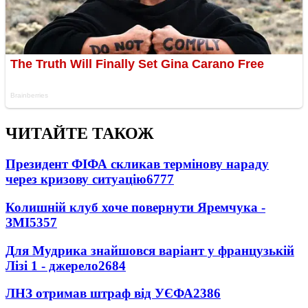
ЧИТАЙТЕ ТАКОЖ
Президент ФІФА скликав термінову нараду
через кризову ситуацію
6777
Колишній клуб хоче повернути Яремчука -
ЗМІ
5357
Для Мудрика знайшовся варіант у французькій
Лізі 1 - джерело
2684
ЛНЗ отримав штраф від УЄФА
2386