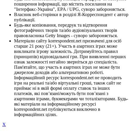
поширення інформації, що містить посилання на
"Інтерфакс-Україна", EPA / UPG, суворо забороняється.
Власник веб-сторінки в розділі Я-Корреспондент є автор
публікації.
Будь-яке копіювання, передрук та відтворення
фотографічних творів та/або аудіовізуальних творів
правовласника Getty Images - суворо забороняється.
Матеріали сайту korrespondent.net призначені для осіб
старше 21 року (21+). Участь в азартних іграх може
викликати ігрову залежність. Дотримуйтесь правил
(принципів) відповідальної гри. При виявленні перших
ознак залежності негайно зверніться до спеціаліста.
Пам'ятайте, що участь в азартних іграх не може бути
джерелом доходів або альтернативою роботі.
Інформаційний ресурс korrespondent.net не проводить
ігри на реальні та/або віртуальні гроші, також сайт не
приймає ні в якій формі оплату ставок та інших
платежів, які пов’язані/можуть бути пов’язані з
азартними іграми, букмекерами чи тоталізаторами. Будь-
які матеріали на інформаційному ресурсі
korrespondent.net публікуються виключно в
інформаційних цілях.
X