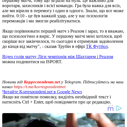
першому матчі, тому що зіграли на нуль. Це важливо для
воротаря, захисників і всієї команди. Гра була важка для всіх,
але ми вірили в перемогу і один в одного. Знали, що все може
вийти. 0:10 - це був важкий удар, але у нас психологія
переможців і ми змогли реабілітуватися.
Якщо порівнювати перший матч з Реалом і зараз, то я вважаю,
що психологічно я виріс. У першому матчі мені хотілося, щоб
скоріше все закінчилося, то сьогодні я отримував задоволення
до кінця від матчу", - сказав Трубін в ефірі
ТК Футбол
.
Відео голів матчу Ліги чемпіонів між Шахтарем і Реалом
можна подивитися на ISPORT.
Новини від
Корреспондент.net
у Telegram. Підписуйтесь на наш
канал
https://t.me/korrespondentnet
Читайте Korrespondent.net в Google News
Якщо ви помітили помилку, виділіть необхідний текст і
натисніть Ctrl + Enter, щоб повідомити про це редакцію.