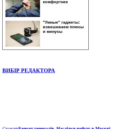
ВИБІР РЕДАКТОРА
Сюжет
Бенкет генералів. Наслідки вибуху в Москві