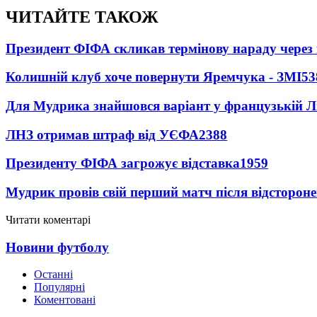
ЧИТАЙТЕ ТАКОЖ
Президент ФІФА скликав термінову нараду через 
Колишній клуб хоче повернути Яремчука - ЗМІ
53
Для Мудрика знайшовся варіант у французькій Ліз
ЛНЗ отримав штраф від УЄФА
2388
Президенту ФІФА загрожує відставка
1959
Мудрик провів свій перший матч після відсторон
Читати коментарі
Новини футболу
Останні
Популярні
Коментовані