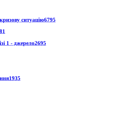
кризову ситуацію
6795
81
і 1 - джерело
2695
ення
1935