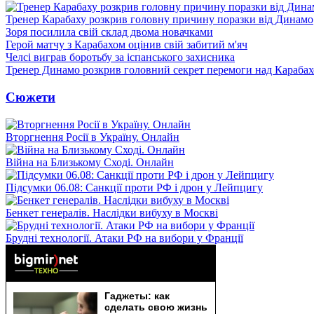
Тренер Карабаху розкрив головну причину поразки від Динамо
Зоря посилила свій склад двома новачками
Герой матчу з Карабахом оцінив свій забитий м'яч
Челсі виграв боротьбу за іспанського захисника
Тренер Динамо розкрив головний секрет перемоги над Караба
Сюжети
Вторгнення Росії в Україну. Онлайн
Війна на Близькому Сході. Онлайн
Підсумки 06.08: Санкції проти РФ і дрон у Лейпцигу
Бенкет генералів. Наслідки вибуху в Москві
Брудні технології. Атаки РФ на вибори у Франції