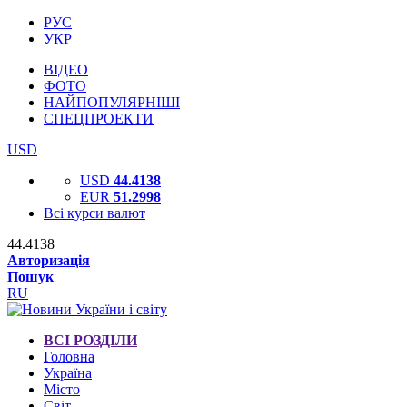
РУС
УКР
ВІДЕО
ФОТО
НАЙПОПУЛЯРНІШІ
СПЕЦПРОЕКТИ
USD
USD
44.4138
EUR
51.2998
Всі курси валют
44.4138
Авторизація
Пошук
RU
ВСІ РОЗДІЛИ
Головна
Україна
Місто
Світ