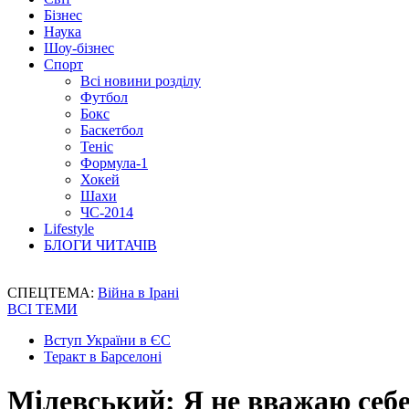
Бізнес
Наука
Шоу-бізнес
Спорт
Всі новини розділу
Футбол
Бокс
Баскетбол
Теніс
Формула-1
Хокей
Шахи
ЧС-2014
Lifestyle
БЛОГИ ЧИТАЧІВ
СПЕЦТЕМА:
Війна в Ірані
ВСІ ТЕМИ
Вступ України в ЄС
Теракт в Барселоні
Мілевський: Я не вважаю себ