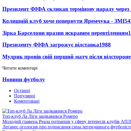
Президент ФІФА скликав термінову нараду через 
Колишній клуб хоче повернути Яремчука - ЗМІ
54
Зірка Барселони вразив яскравим перевтіленням
1
Президенту ФІФА загрожує відставка
1988
Мудрик провів свій перший матч після відсторон
Читати коментарі
Новини футболу
Останні
Популярні
Коментовані
Топ-клуб Ла Ліги зацікавився Ромеро
Молодий гравець Реала потрапив у сферу інтересів клубів АПЛ
Леганес оголосив про підписання сина легендарного футболіст