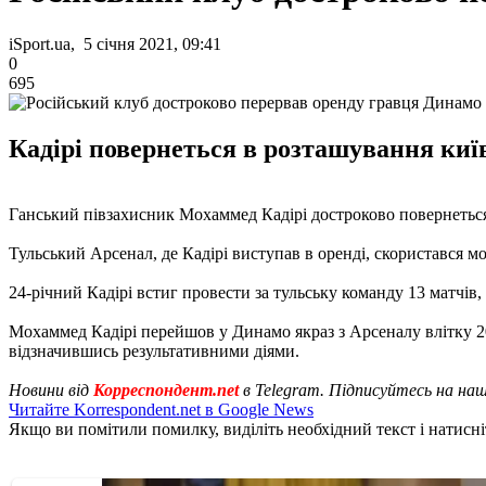
iSport.ua, 5 січня 2021, 09:41
0
695
Кадірі повернеться в розташування київ
Ганський півзахисник Мохаммед Кадірі достроково повернетьс
Тульський Арсенал, де Кадірі виступав в оренді, скористався м
24-річний Кадірі встиг провести за тульську команду 13 матчів, 
Мохаммед Кадірі перейшов у Динамо якраз з Арсеналу влітку 201
відзначившись результативними діями.
Новини від
Корреспондент.net
в Telegram. Підписуйтесь на на
Читайте Korrespondent.net в Google News
Якщо ви помітили помилку, виділіть необхідний текст і натисніт