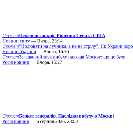
Сюжет
Пекельні санкції. Рішення Сената США
Новини світу
— Вчора, 23:14
Сюжет
"Полювати на лучника, а не на стрілу". Як Україні бор
Новини України
— Вчора, 16:36
Сюжет
Загадковий звук вибуху налякав Москву: що це було
Росія новини
— Вчора, 15:27
Сюжет
Бенкет генералів. Наслідки вибуху в Москві
Росія новини
— 6 серпня 2026, 23:58