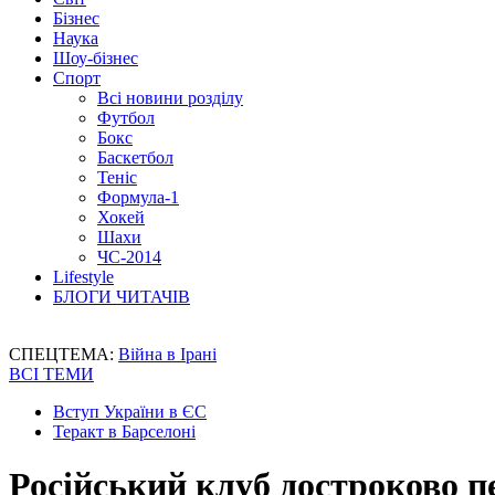
Бізнес
Наука
Шоу-бізнес
Спорт
Всі новини розділу
Футбол
Бокс
Баскетбол
Теніс
Формула-1
Хокей
Шахи
ЧС-2014
Lifestyle
БЛОГИ ЧИТАЧІВ
СПЕЦТЕМА:
Війна в Ірані
ВСІ ТЕМИ
Вступ України в ЄС
Теракт в Барселоні
Російський клуб достроково 