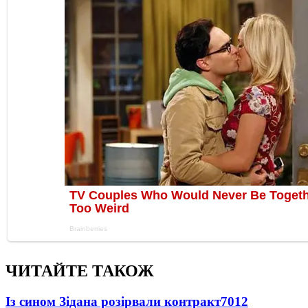
ЧИТАЙТЕ ТАКОЖ
Із сином Зідана розірвали контракт
7012