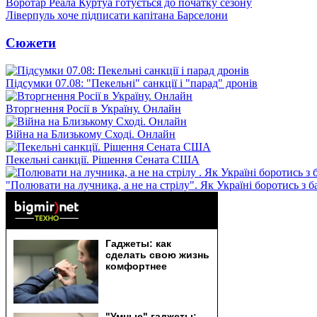
Воротар Реала Куртуа готується до початку сезону
Ліверпуль хоче підписати капітана Барселони
Сюжети
Підсумки 07.08: "Пекельні" санкції і "парад" дронів
Вторгнення Росії в Україну. Онлайн
Війна на Близькому Сході. Онлайн
Пекельні санкції. Рішення Сената США
"Полювати на лучника, а не на стрілу". Як Україні боротись з 