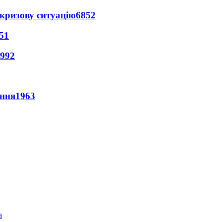
кризову ситуацію
6852
51
992
ення
1963
а