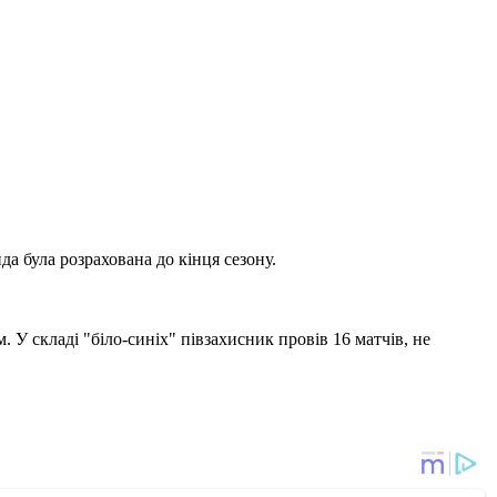
а була розрахована до кінця сезону.
У складі "біло-синіх" півзахисник провів 16 матчів, не