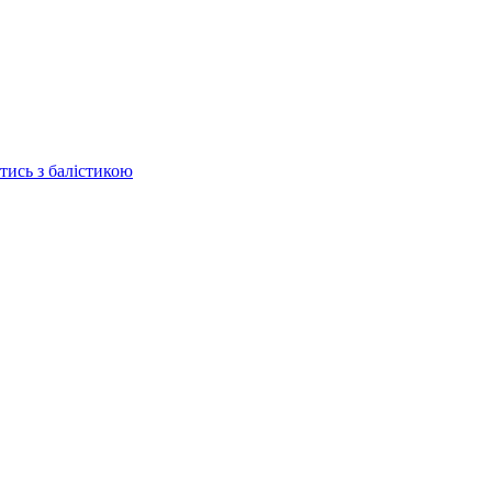
отись з балістикою