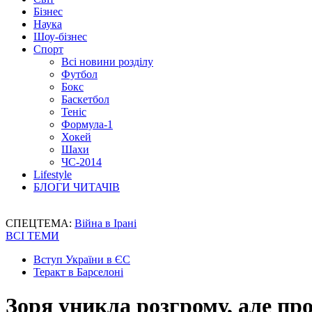
Бізнес
Наука
Шоу-бізнес
Спорт
Всі новини розділу
Футбол
Бокс
Баскетбол
Теніс
Формула-1
Хокей
Шахи
ЧС-2014
Lifestyle
БЛОГИ ЧИТАЧІВ
СПЕЦТЕМА:
Війна в Ірані
ВСІ ТЕМИ
Вступ України в ЄС
Теракт в Барселоні
Зоря уникла розгрому, але про