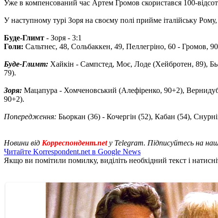
Уже в компенсований час Артем Громов скористався 100-відсотк
У наступному турі Зоря на своєму полі прийме італійську Рому,
Буде-Глимт
- Зоря - 3:1
Голи:
Сальтнес, 48, Сольбаккен, 49, Пеллегріно, 60 - Громов, 90
Буде-Глимт:
Хайкін - Сампстед, Моє, Лоде (Хейбротен, 89), Бьо
79).
Зоря:
Мацапура - Хомченовський (Алефіренко, 90+2), Вернидуб, Ц
90+2).
Попередження:
Бьоркан (36) - Кочергін (52), Кабан (54), Снурні
Новини від
Корреспондент.net
у Telegram. Підписуйтесь на на
Читайте Korrespondent.net в Google News
Якщо ви помітили помилку, виділіть необхідний текст і натисніт