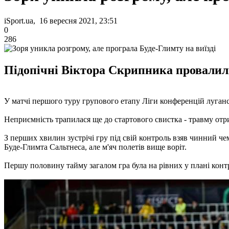
iSport.ua, 16 вересня 2021, 23:51
0
286
Підопічні Віктора Скрипника провалили
У матчі першого туру групового етапу Ліги конференцій лугансь
Неприємність трапилася ще до стартового свистка - травму отр
З перших хвилин зустрічі гру під свій контроль взяв чинний че
Буде-Глимта Сальтнеса, але м'яч полетів вище воріт.
Першу половину тайму загалом гра була на рівних у плані контр