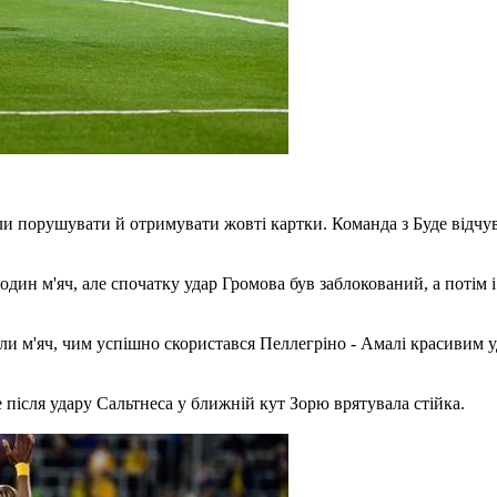
али порушувати й отримувати жовті картки. Команда з Буде відч
дин м'яч, але спочатку удар Громова був заблокований, а потім і
или м'яч, чим успішно скористався Пеллегріно - Амалі красивим 
е після удару Сальтнеса у ближній кут Зорю врятувала стійка.