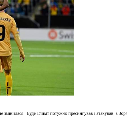
е змінилася - Буде-Глимт потужно пресингував і атакував, а Зор