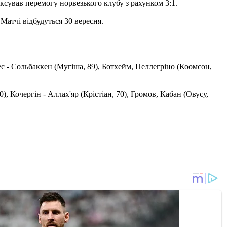
ксував перемогу норвезького клубу з рахунком 3:1.
Матчі відбудуться 30 вересня.
ес - Сольбаккен (Мугіша, 89), Ботхейм, Пеллегріно (Коомсон,
 Кочергін - Аллах'яр (Крістіан, 70), Громов, Кабан (Овусу,