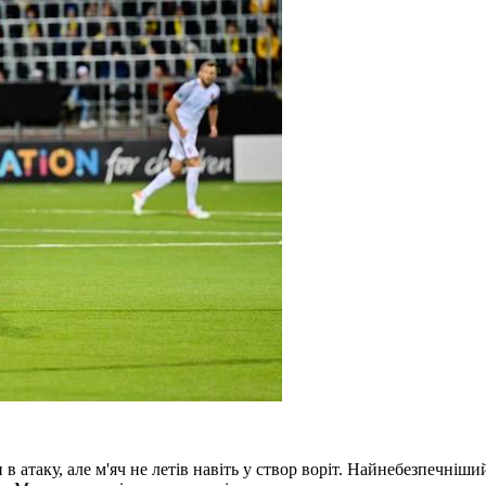
 атаку, але м'яч не летів навіть у створ воріт. Найнебезпечніши