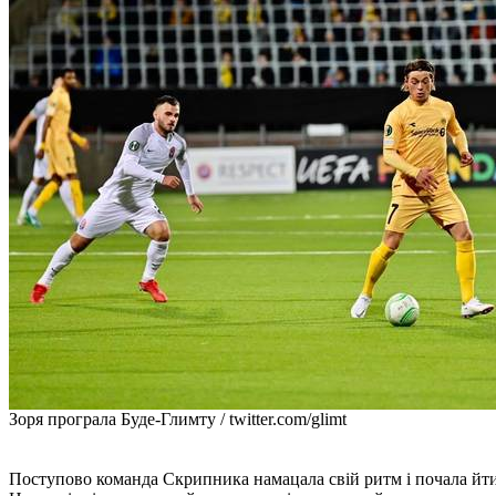
Зоря програла Буде-Глимту / twitter.com/glimt
Поступово команда Скрипника намацала свій ритм і почала йти в