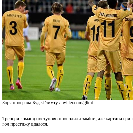
Зоря програла Буде-Глимту / twitter.com/glimt
Тренери команд поступово проводили заміни, але картина гри н
гол престижу вдалося.