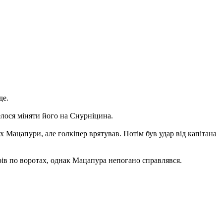
де.
елося міняти його на Снурніцина.
х Мацапури, але голкіпер врятував. Потім був удар від капітана
рів по воротах, однак Мацапура непогано справлявся.