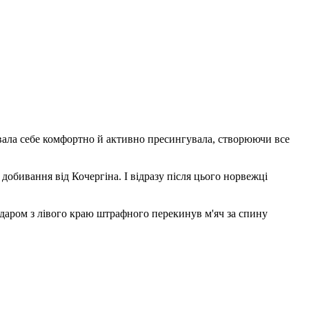
увала себе комфортно й активно пресингувала, створюючи все
 добивання від Кочергіна. І відразу після цього норвежці
ударом з лівого краю штрафного перекинув м'яч за спину