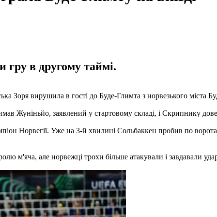
 гру в другому таймі.
ка Зоря вирушила в гості до Буде-Глимта з норвезького міста Бу
имав Жуніньйо, заявлений у стартовому складі, і Скрипнику дов
мпіон Норвегії. Уже на 3-й хвилині Сольбаккен пробив по ворота
олю м'яча, але норвежці трохи більше атакували і завдавали уда