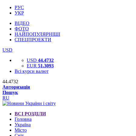
РУС
УКР
ВІДЕО
ФОТО
НАЙПОПУЛЯРНІШІ
СПЕЦПРОЕКТИ
USD
USD
44.4732
EUR
51.3093
Всі курси валют
44.4732
Авторизація
Пошук
RU
ВСІ РОЗДІЛИ
Головна
Україна
Місто
Світ