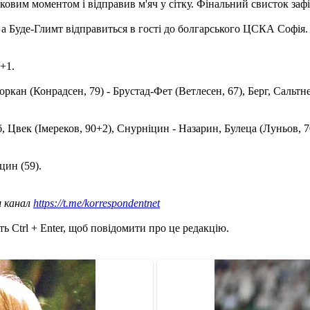
овим моментом і відправив м'яч у сітку. Фінальний свисток зафі
 а Буде-Глимт відправиться в гості до болгарського ЦСКА Софія. 
+1.
ркан (Конрадсен, 79) - Брустад-Фет (Ветлесен, 67), Берг, Сальтн
век (Імереков, 90+2), Снурніцин - Назарин, Булеца (Луньов, 70),
цин (59).
ш канал
https://t.me/korrespondentnet
ь Ctrl + Enter, щоб повідомити про це редакцію.