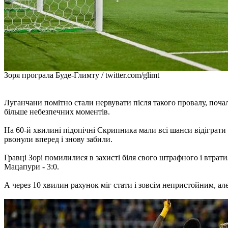
Зоря програла Буде-Глимту / twitter.com/glimt
Луганчани помітно стали нервувати після такого провалу, поч
більше небезпечних моментів.
На 60-й хвилині підопічні Скрипника мали всі шанси відіграти о
рвонули вперед і знову забили.
Гравці Зорі помилилися в захисті біля свого штрафного і втрат
Мацапури - 3:0.
А через 10 хвилин рахунок міг стати і зовсім непристойним, ал