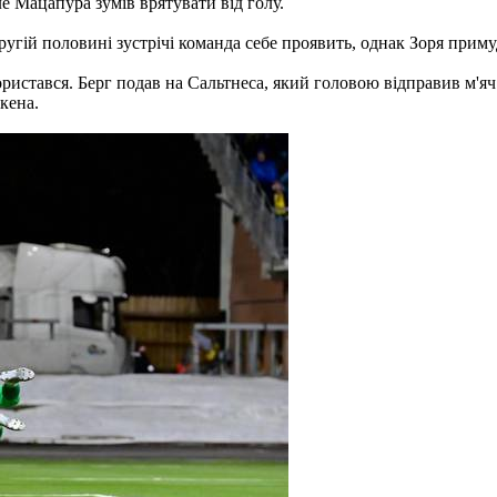
 Мацапура зумів врятувати від голу.
ругій половині зустрічі команда себе проявить, однак Зоря приму
истався. Берг подав на Сальтнеса, який головою відправив м'яч 
кена.