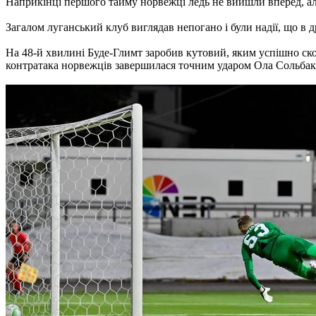
Наприкінці першого тайму норвежці ледь не вийшли вперед, але
Загалом луганський клуб виглядав непогано і були надії, що в д
На 48-й хвилині Буде-Глимт заробив кутовий, яким успішно скор
контратака норвежців завершилася точним ударом Ола Сольбак