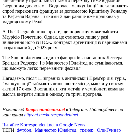
впевнений у правильності такого переходу і вже відмовив
"червоним дияволам". Водночас "манкуніанці" не залишають
спроб переконати француза за допомогою Кріштіану Роналду
та Рафаеля Варана - з якими Зідан раніше вже працював у
мадридському Реалі.
А The Telegraph пише про те, що норвежця може змінити
Маурісіо Почеттіно. Однак, це станеться лише у разі
звільнення його із ПСЖ. Контракт аргентинця із парижанами
розрахований до 2023 року.
The Sun повідомляє - один з фаворитів - наставник Лестера
Брендан Роджерс. І в Манчестер Юнайтед не сумніваються,
що зможуть легко переманити фахівця.
Нагадаємо, після 11 зіграних в англійській Прем'єр-лізі турів,
"манкуніанці" займають лише шосте місце, маючи у своєму
активі 17 очок. З останніх п'яти матчів у чемпіонаті команда
змогла виграти лише в одному та тричі програла.
Новини від
Корреспондент.net
в Telegram. Підписуйтесь на
наш канал
https://t.me/korrespondentnet
Читайте Korrespondent.net в Google News
ТЕГИ:
футбол
,
Манчестер Юнайтед
,
тренер
,
Оле-Гуннар