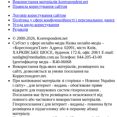
Використання матеріалів korrespondent.net
Правила користування сайтом
Договір користування сайтом
Політика у сфері конфіденційності і персональних даних
Угода щодо користування
Редакція
© 2000-2026, Korrespondent.net
Суб'єкт у сфері онлайн-медіа Назва онлайн-медіа –
«КореспонденТ.net» Адреса: 02091, місто Київ,
ХАРКІВСЬКЕ ШОСЕ, будинок 172-Б, офіс 208/1 E-mail:
sunlight@mediadim.com.ua
Телефон: 044-205-43-00
Ідентифікатор медіа – R40-06068
Використання будь-яких матеріалів, розміщених на
сайті, дозволяється за умови посилання на
Корреспондент.net.
При копіюванні матеріалів зі сторінки « Новини України
і світу» , для інтернет - видань - обов'язкове пряме
відкрите для пошукових систем гіперпосилання .
Посилання має бути розміщена в незалежності від
повного або часткового використання матеріалів.
Гіперпосилання ( для інтернет - видань) - повинна бути
розміщена в підзаголовку або в першому абзаці
матеріалу.