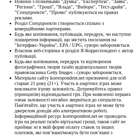
Новини з позначками "Думка", "Експертиза", "Заява",
"Регіони", "Гроші", "Влада", "Вибори", "Тест-драйв",
"Спецпроекти", "Промо" публікуються на правах
реклами.
Розділ Спецпроекти створюється спільно з
комерційними партнерами.
Будь яке копіювання, публікація, передрук, чи наступне
поширення інформації, що містить посилання на
"Інтерфакс-Україна", EPA / UPG, суворо забороняється.
Власник веб-сторінки в розділі Я-Корреспондент є автор
публікації.
Будь-яке копіювання, передрук та відтворення
фотографічних творів та/або аудіовізуальних творів
правовласника Getty Images - суворо забороняється.
Матеріали сайту korrespondent.net призначені для осіб
старше 21 року (21+). Участь в азартних іграх може
викликати ігрову залежність. Дотримуйтесь правил
(принципів) відповідальної гри. При виявленні перших
ознак залежності негайно зверніться до спеціаліста.
Пам'ятайте, що участь в азартних іграх не може бути
джерелом доходів або альтернативою роботі.
Інформаційний ресурс korrespondent.net не проводить
ігри на реальні та/або віртуальні гроші, також сайт не
приймає ні в якій формі оплату ставок та інших
платежів, які пов’язані/можуть бути пов’язані з