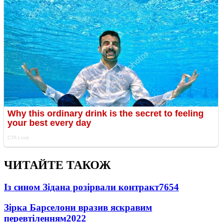
ЧИТАЙТЕ ТАКОЖ
Із сином Зідана розірвали контракт
7654
Зірка Барселони вразив яскравим
перевтіленням
2022