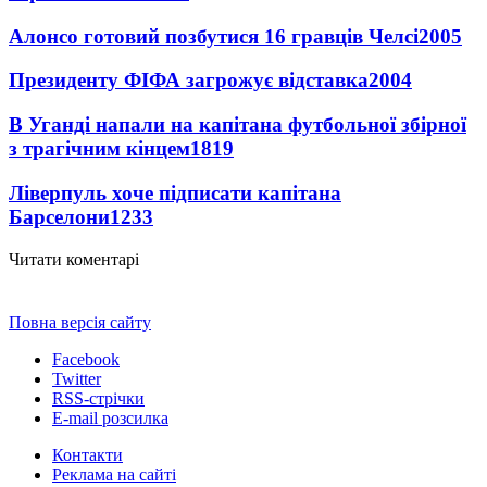
Алонсо готовий позбутися 16 гравців Челсі
2005
Президенту ФІФА загрожує відставка
2004
В Уганді напали на капітана футбольної збірної
з трагічним кінцем
1819
Ліверпуль хоче підписати капітана
Барселони
1233
Читати коментарі
Повна версія сайту
Facebook
Twitter
RSS-стрічки
E-mail розсилка
Контакти
Реклама на сайті