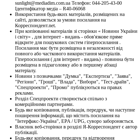
sunlight@mediadim.com.ua
Телефон: 044-205-43-00
Ідентифікатор медіа – R40-06068
Використання будь-яких матеріалів, розміщених на
сайті, дозволяється за умови посилання на
Корреспондент.net.
При копіюванні матеріалів зі сторінки « Новини України
і світу» , для інтернет - видань - обов'язкове пряме
відкрите для пошукових систем гіперпосилання .
Посилання має бути розміщена в незалежності від
повного або часткового використання матеріалів.
Гіперпосилання ( для інтернет - видань) - повинна бути
розміщена в підзаголовку або в першому абзаці
матеріалу.
Новини з позначками "Думка", "Експертиза", "Заява",
"Регіони", "Гроші", "Влада", "Вибори", "Тест-драйв",
"Спецпроекти", "Промо" публікуються на правах
реклами.
Розділ Спецпроекти створюється спільно з
комерційними партнерами.
Будь яке копіювання, публікація, передрук, чи наступне
поширення інформації, що містить посилання на
"Інтерфакс-Україна", EPA / UPG, суворо забороняється.
Власник веб-сторінки в розділі Я-Корреспондент є автор
публікації.
Будь-яке копіювання, передрук та відтворення