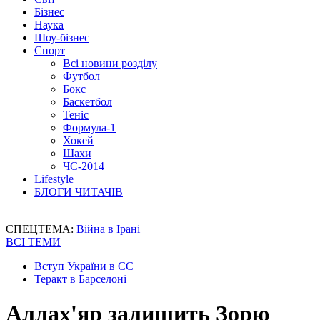
Бізнес
Наука
Шоу-бізнес
Спорт
Всі новини розділу
Футбол
Бокс
Баскетбол
Теніс
Формула-1
Хокей
Шахи
ЧС-2014
Lifestyle
БЛОГИ ЧИТАЧІВ
СПЕЦТЕМА:
Війна в Ірані
ВСІ ТЕМИ
Вступ України в ЄС
Теракт в Барселоні
Аллах'яр залишить Зорю