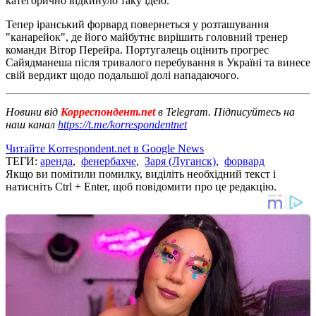
категорично відкинуло таку ідею.
Тепер іранський форвард повернеться у розташування
"канарейок", де його майбутнє вирішить головний тренер
команди Вітор Перейра. Португалець оцінить прогрес
Сайядманеша після тривалого перебування в Україні та винесе
свій вердикт щодо подальшої долі нападаючого.
Новини від
Корреспондент.net
в Telegram. Підписуйтесь на
наш канал
https://t.me/korrespondentnet
Читайте Korrespondent.net в Google News
ТЕГИ:
аренда
,
фенербахче
,
Заря (Луганск)
,
форвард
Якщо ви помітили помилку, виділіть необхідний текст і
натисніть Ctrl + Enter, щоб повідомити про це редакцію.