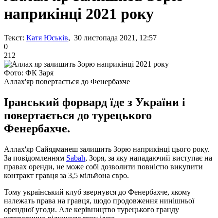
наприкінці 2021 року
Текст:
Катя Юськів
, 30 листопада 2021, 12:57
0
212
Фото: ФК Заря
Аллах'яр повертається до Фенербахче
Іранський форвард їде з України і
повертається до турецького
Фенербахче.
Аллах'яр Сайядманеш залишить Зорю наприкінці цього року.
За повідомленням
Sabah
, Зоря, за яку нападаючий виступає на
правах оренди, не може собі дозволити повністю викупити
контракт гравця за 3,5 мільйона євро.
Тому український клуб звернувся до Фенербахче, якому
належать права на гравця, щодо продовження нинішньої
орендної угоди. Але керівництво турецького гранду