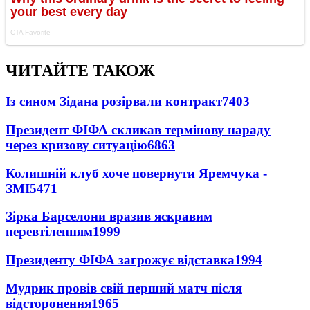
ЧИТАЙТЕ ТАКОЖ
Із сином Зідана розірвали контракт
7403
Президент ФІФА скликав термінову нараду
через кризову ситуацію
6863
Колишній клуб хоче повернути Яремчука -
ЗМІ
5471
Зірка Барселони вразив яскравим
перевтіленням
1999
Президенту ФІФА загрожує відставка
1994
Мудрик провів свій перший матч після
відсторонення
1965