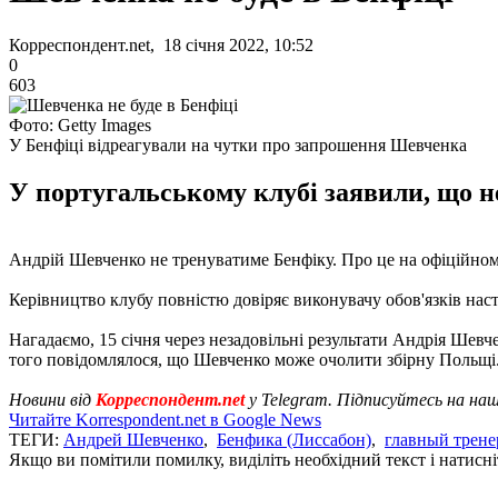
Корреспондент.net, 18 січня 2022, 10:52
0
603
Фото: Getty Images
У Бенфіці відреагували на чутки про запрошення Шевченка
У португальському клубі заявили, що н
Андрій Шевченко не тренуватиме Бенфіку. Про це на офіційном
Керівництво клубу повністю довіряє виконувачу обов'язків нас
Нагадаємо, 15 січня через незадовільні результати Андрія Шевч
того повідомлялося, що Шевченко може очолити збірну Польщі
Новини від
Корреспондент.net
у Telegram. Підписуйтесь на на
Читайте Korrespondent.net в Google News
ТЕГИ:
Андрей Шевченко
,
Бенфика (Лиссабон)
,
главный трене
Якщо ви помітили помилку, виділіть необхідний текст і натисніт