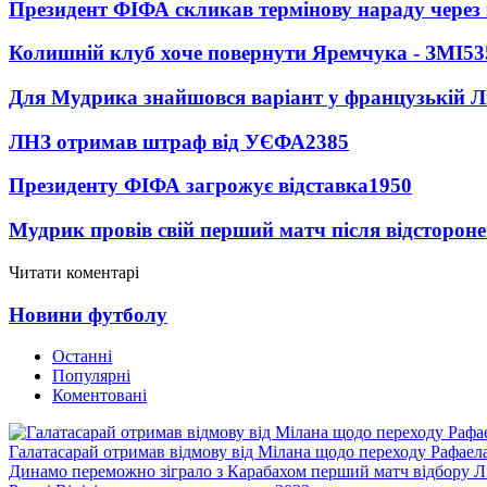
Президент ФІФА скликав термінову нараду через 
Колишній клуб хоче повернути Яремчука - ЗМІ
53
Для Мудрика знайшовся варіант у французькій Ліз
ЛНЗ отримав штраф від УЄФА
2385
Президенту ФІФА загрожує відставка
1950
Мудрик провів свій перший матч після відсторон
Читати коментарі
Новини футболу
Останні
Популярні
Коментовані
Галатасарай отримав відмову від Мілана щодо переходу Рафаел
Динамо переможно зіграло з Карабахом перший матч відбору Л