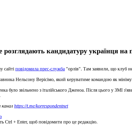
е розглядають кандидатуру українця на п
у сайті
повідомила прес-служба
"орлів". Там заявили, що клуб н
тавника Нельсону Верісімо, який керуватиме командою як мінімум
енка було звільнено з італійського Дженоа. Після цього у ЗМІ з'я
.
ш канал
https://t.me/korrespondentnet
р
ь Ctrl + Enter, щоб повідомити про це редакцію.