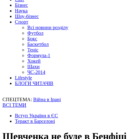
Бізнес
Наука
Шоу-бізнес
Спорт
Всі новини розділу
Футбол
Бокс
Баскетбол
Теніс
Формула-1
Хокей
Шахи
ЧС-2014
Lifestyle
БЛОГИ ЧИТАЧІВ
СПЕЦТЕМА:
Війна в Ірані
ВСІ ТЕМИ
Вступ України в ЄС
Теракт в Барселоні
Шевченка не буде в Бенфіці