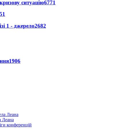
кризову ситуацію
6771
51
і 1 - джерело
2682
ення
1906
а Леана
іги конференцій