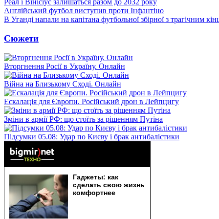
Реал і Вінісіус залишаться разом до 2032 року
Англійський футбол виступив проти Інфантіно
В Уганді напали на капітана футбольної збірної з трагічним кін
Сюжети
Вторгнення Росії в Україну. Онлайн
Війна на Близькому Сході. Онлайн
Ескалація для Європи. Російський дрон в Лейпцигу
Зміни в армії РФ: що стоїть за рішенням Путіна
Підсумки 05.08: Удар по Києву і брак антибалістики