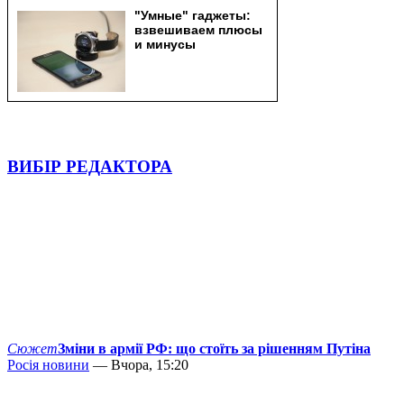
ВИБІР РЕДАКТОРА
Сюжет
Зміни в армії РФ: що стоїть за рішенням Путіна
Росія новини
— Вчора, 15:20