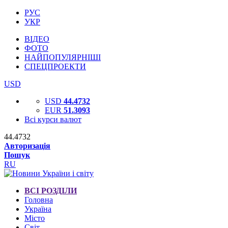
РУС
УКР
ВІДЕО
ФОТО
НАЙПОПУЛЯРНІШІ
СПЕЦПРОЕКТИ
USD
USD
44.4732
EUR
51.3093
Всі курси валют
44.4732
Авторизація
Пошук
RU
ВСІ РОЗДІЛИ
Головна
Україна
Місто
Світ