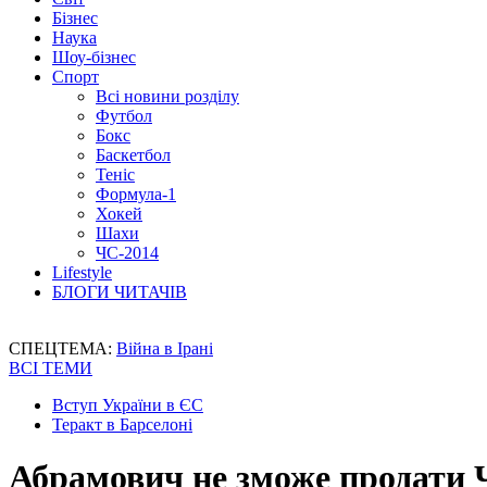
Бізнес
Наука
Шоу-бізнес
Спорт
Всі новини розділу
Футбол
Бокс
Баскетбол
Теніс
Формула-1
Хокей
Шахи
ЧС-2014
Lifestyle
БЛОГИ ЧИТАЧІВ
СПЕЦТЕМА:
Війна в Ірані
ВСІ ТЕМИ
Вступ України в ЄС
Теракт в Барселоні
Абрамович не зможе продати Ч