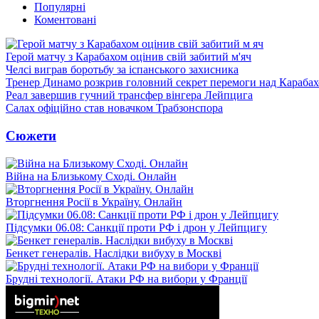
Популярні
Коментовані
Герой матчу з Карабахом оцінив свій забитий м'яч
Челсі виграв боротьбу за іспанського захисника
Тренер Динамо розкрив головний секрет перемоги над Караба
Реал завершив гучний трансфер вінгера Лейпцига
Салах офіційно став новачком Трабзонспора
Сюжети
Війна на Близькому Сході. Онлайн
Вторгнення Росії в Україну. Онлайн
Підсумки 06.08: Санкції проти РФ і дрон у Лейпцигу
Бенкет генералів. Наслідки вибуху в Москві
Брудні технології. Атаки РФ на вибори у Франції