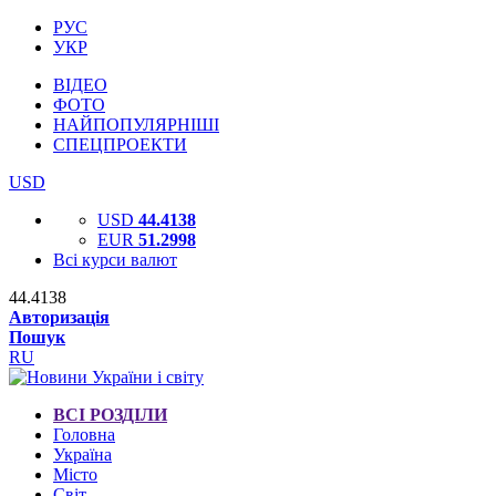
РУС
УКР
ВІДЕО
ФОТО
НАЙПОПУЛЯРНІШІ
СПЕЦПРОЕКТИ
USD
USD
44.4138
EUR
51.2998
Всі курси валют
44.4138
Авторизація
Пошук
RU
ВСІ РОЗДІЛИ
Головна
Україна
Місто
Світ