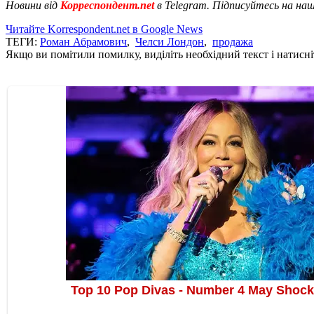
Новини від
Корреспондент.net
в Telegram. Підписуйтесь на на
Читайте Korrespondent.net в Google News
ТЕГИ:
Роман Абрамович
,
Челси Лондон
,
продажа
Якщо ви помітили помилку, виділіть необхідний текст і натисніт