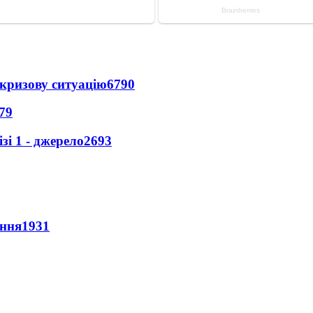
кризову ситуацію
6790
79
і 1 - джерело
2693
ення
1931