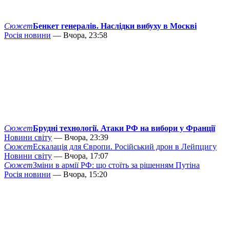
Сюжет
Бенкет генералів. Наслідки вибуху в Москві
Росія новини
— Вчора, 23:58
Сюжет
Брудні технології. Атаки РФ на вибори у Франції
Новини світу
— Вчора, 23:39
Сюжет
Ескалація для Європи. Російський дрон в Лейпцигу
Новини світу
— Вчора, 17:07
Сюжет
Зміни в армії РФ: що стоїть за рішенням Путіна
Росія новини
— Вчора, 15:20