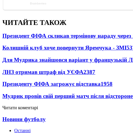
ЧИТАЙТЕ ТАКОЖ
Президент ФІФА скликав термінову нараду через 
Колишній клуб хоче повернути Яремчука - ЗМІ
53
Для Мудрика знайшовся варіант у французькій Ліз
ЛНЗ отримав штраф від УЄФА
2387
Президенту ФІФА загрожує відставка
1958
Мудрик провів свій перший матч після відсторон
Читати коментарі
Новини футболу
Останні