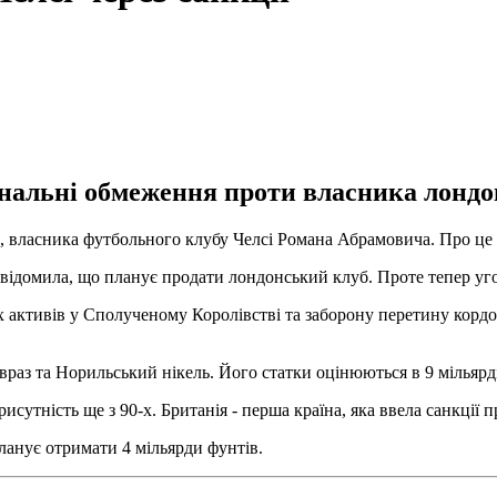
нальні обмеження проти власника лондо
а, власника футбольного клубу Челсі Романа Абрамовича. Про це 
відомила, що планує продати лондонський клуб. Проте тепер уго
активів у Сполученому Королівстві та заборону перетину кордон
раз та Норильський нікель. Його статки оцінюються в 9 мільярді
рисутність ще з 90-х. Британія - перша країна, яка ввела санкції
ланує отримати 4 мільярди фунтів.