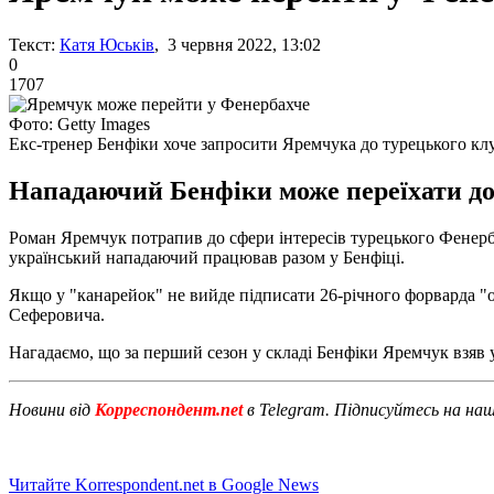
Текст:
Катя Юськів
, 3 червня 2022, 13:02
0
1707
Фото: Getty Images
Екс-тренер Бенфіки хоче запросити Яремчука до турецького кл
Нападаючий Бенфіки може переїхати до 
Роман Яремчук потрапив до сфери інтересів турецького Фенер
український нападаючий працював разом у Бенфіці.
Якщо у "канарейок" не вийде підписати 26-річного форварда "о
Сеферовича.
Нагадаємо, що за перший сезон у складі Бенфіки Яремчук взяв у
Новини від
Корреспондент.net
в Telegram. Підписуйтесь на на
Читайте Korrespondent.net в Google News