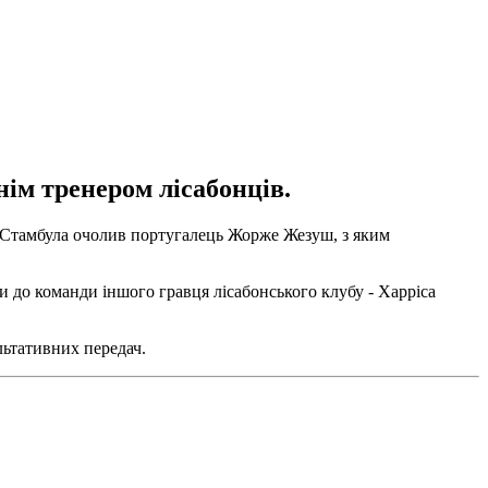
ім тренером лісабонців.
 зі Стамбула очолив португалець Жорже Жезуш, з яким
 до команди іншого гравця лісабонського клубу - Харріса
льтативних передач.