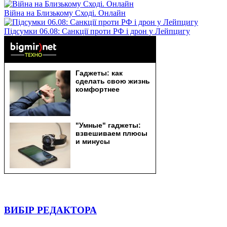
Війна на Близькому Сході. Онлайн
Підсумки 06.08: Санкції проти РФ і дрон у Лейпцигу
ВИБІР РЕДАКТОРА