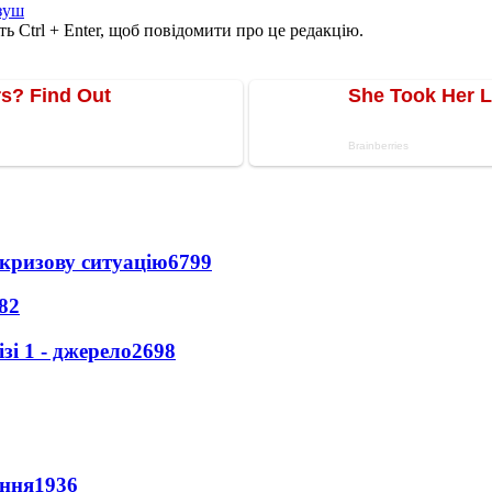
зуш
ь Ctrl + Enter, щоб повідомити про це редакцію.
кризову ситуацію
6799
82
і 1 - джерело
2698
ення
1936