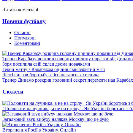
Читати коментарі
Новини футболу
Останні
Популярні
Коментовані
Тренер Карабаху розкрив головну причину поразки від Динамо
Зоря посилила свій склад двома новачками
Герой матчу з Карабахом оцінив свій забитий м'яч
Челсі виграв боротьбу за іспанського захисника
Тренер Динамо розкрив головний секрет перемоги над Караба
Сюжети
"Полювати на лучника, а не на стрілу". Як Україні боротись з 
Загадковий звук вибуху налякав Москву: що це було
Вторгнення Росії в Україну. Онлайн