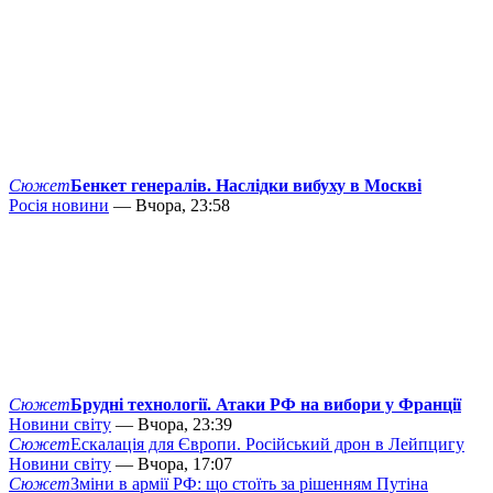
Сюжет
Бенкет генералів. Наслідки вибуху в Москві
Росія новини
— Вчора, 23:58
Сюжет
Брудні технології. Атаки РФ на вибори у Франції
Новини світу
— Вчора, 23:39
Сюжет
Ескалація для Європи. Російський дрон в Лейпцигу
Новини світу
— Вчора, 17:07
Сюжет
Зміни в армії РФ: що стоїть за рішенням Путіна