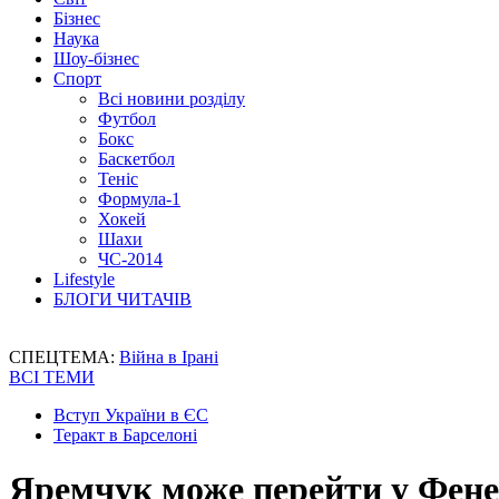
Бізнес
Наука
Шоу-бізнес
Спорт
Всі новини розділу
Футбол
Бокс
Баскетбол
Теніс
Формула-1
Хокей
Шахи
ЧС-2014
Lifestyle
БЛОГИ ЧИТАЧІВ
СПЕЦТЕМА:
Війна в Ірані
ВСІ ТЕМИ
Вступ України в ЄС
Теракт в Барселоні
Яремчук може перейти у Фене