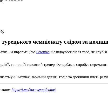
убу
турецького чемпіонату слідом за колишн
бахче. За інформацією
Fotomac
, це відбулося після того, як клуб
рлів", то новий головний тренер Фенербахче спробує переманити
часть у 43 матчах, забивши дев'ять голів та зробивши шість резу
ш канал
https://t.me/korrespondentnet