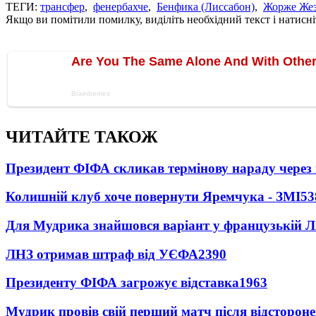
ТЕГИ:
трансфер
,
фенербахче
,
Бенфика (Лиссабон)
,
Жорже Же
Якщо ви помітили помилку, виділіть необхідний текст і натисніт
ЧИТАЙТЕ ТАКОЖ
Президент ФІФА скликав термінову нараду через 
Колишній клуб хоче повернути Яремчука - ЗМІ
53
Для Мудрика знайшовся варіант у французькій Ліз
ЛНЗ отримав штраф від УЄФА
2390
Президенту ФІФА загрожує відставка
1963
Мудрик провів свій перший матч після відсторон