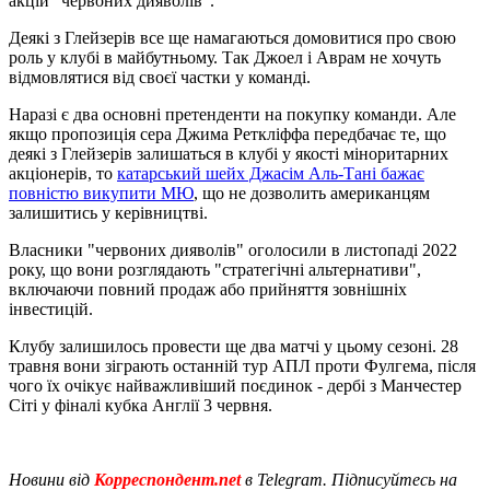
акцій "червоних дияволів".
Деякі з Глейзерів все ще намагаються домовитися про свою
роль у клубі в майбутньому. Так Джоел і Аврам не хочуть
відмовлятися від своєї частки у команді.
Наразі є два основні претенденти на покупку команди. Але
якщо пропозиція сера Джима Реткліффа передбачає те, що
деякі з Глейзерів залишаться в клубі у якості міноритарних
акціонерів, то
катарський шейх Джасім Аль-Тані бажає
повністю викупити МЮ
, що не дозволить американцям
залишитись у керівництві.
Власники "червоних дияволів" оголосили в листопаді 2022
року, що вони розглядають "стратегічні альтернативи",
включаючи повний продаж або прийняття зовнішніх
інвестицій.
Клубу залишилось провести ще два матчі у цьому сезоні. 28
травня вони зіграють останній тур АПЛ проти Фулгема, після
чого їх очікує найважливіший поєдинок - дербі з Манчестер
Сіті у фіналі кубка Англії 3 червня.
Новини від
Корреспондент.net
в Telegram. Підписуйтесь на