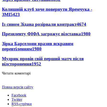
Колишній клуб хоче повернути Яремчука -
ЗМІ
5423
Із сином Зідана розірвали контракт
4674
Президенту ФІФА загрожує відставка
1980
Зірка Барселони вразив яскравим
перевтіленням
1980
Мудрик провів свій перший матч після
відсторонення
1952
Читати коментарі
Повна версія сайту
Facebook
Twitter
RSS-стрічки