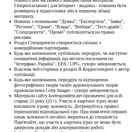
повного або часткового використання матеріалів.
Гіперпосилання ( для інтернет - видань) - повинна бути
розміщена в підзаголовку або в першому абзаці
матеріалу.
Новини з позначками "Думка", "Експертиза", "Заява",
"Регіони", "Гроші", "Влада", "Вибори", "Тест-драйв",
"Спецпроекти", "Промо" публікуються на правах
реклами.
Розділ Спецпроекти створюється спільно з
комерційними партнерами.
Будь яке копіювання, публікація, передрук, чи наступне
поширення інформації, що містить посилання на
"Інтерфакс-Україна", EPA / UPG, суворо забороняється.
Власник веб-сторінки в розділі Я-Корреспондент є автор
публікації.
Будь-яке копіювання, передрук та відтворення
фотографічних творів та/або аудіовізуальних творів
правовласника Getty Images - суворо забороняється.
Матеріали сайту korrespondent.net призначені для осіб
старше 21 року (21+). Участь в азартних іграх може
викликати ігрову залежність. Дотримуйтесь правил
(принципів) відповідальної гри. При виявленні перших
ознак залежності негайно зверніться до спеціаліста.
Пам'ятайте, що участь в азартних іграх не може бути
джерелом доходів або альтернативою роботі.