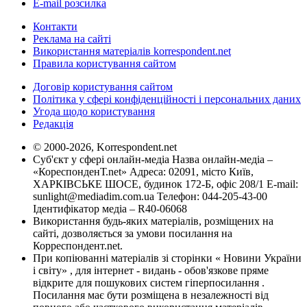
E-mail розсилка
Контакти
Реклама на сайті
Використання матеріалів korrespondent.net
Правила користування сайтом
Договір користування сайтом
Політика у сфері конфіденційності і персональних даних
Угода щодо користування
Редакція
© 2000-2026, Korrespondent.net
Суб'єкт у сфері онлайн-медіа Назва онлайн-медіа –
«КореспонденТ.net» Адреса: 02091, місто Київ,
ХАРКІВСЬКЕ ШОСЕ, будинок 172-Б, офіс 208/1 E-mail:
sunlight@mediadim.com.ua
Телефон: 044-205-43-00
Ідентифікатор медіа – R40-06068
Використання будь-яких матеріалів, розміщених на
сайті, дозволяється за умови посилання на
Корреспондент.net.
При копіюванні матеріалів зі сторінки « Новини України
і світу» , для інтернет - видань - обов'язкове пряме
відкрите для пошукових систем гіперпосилання .
Посилання має бути розміщена в незалежності від