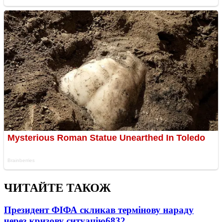
ЧИТАЙТЕ ТАКОЖ
Президент ФІФА скликав термінову нараду
через кризову ситуацію
6832