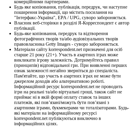
комерційними партнерами.
Будь яке копіювання, публікація, передрук, чи наступне
поширення інформації, що містить посилання на
"Інтерфакс-Україна", EPA / UPG, суворо забороняється.
Власник веб-сторінки в розділі Я-Корреспондент є автор
публікації.
Будь-яке копіювання, передрук та відтворення
фотографічних творів та/або аудіовізуальних творів
правовласника Getty Images - суворо забороняється.
Матеріали сайту korrespondent.net призначені для осіб
старше 21 року (21+). Участь в азартних іграх може
викликати ігрову залежність. Дотримуйтесь правил
(принципів) відповідальної гри. При виявленні перших
ознак залежності негайно зверніться до спеціаліста.
Пам'ятайте, що участь в азартних іграх не може бути
джерелом доходів або альтернативою роботі.
Інформаційний ресурс korrespondent.net не проводить
ігри на реальні та/або віртуальні гроші, також сайт не
приймає ні в якій формі оплату ставок та інших
платежів, які пов’язані/можуть бути пов’язані з
азартними іграми, букмекерами чи тоталізаторами. Будь-
які матеріали на інформаційному ресурсі
korrespondent.net публікуються виключно в
інформаційних цілях.