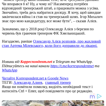
Чи впорався б я? Ну, а чому ні? Насамперед потрібен
відповідний тренерський штаб, а працювати можна з усіма.
Звичайно, треба десь набратися досвіду. Я хочу, щоб швидше
закінчилася війна і я став на тренерський шлях. Ігор Михалич
знає про мою кандидатуру, все може бути", – сказав Алієв.
Зазначимо, що у 2018 році Олександр Алієв з березня по
червень був граючим тренером ФК Хмельницький.
Нагадаємо, раніше
Олександр Алієв розповів, про жахливий
стан Артема Мілевського, коли його доправили до лікарні.
Новини від
Корреспондент.net
в Telegram та WhatsApp.
Підписуйтесь на наші канали
https://t.me/korrespondentnet
та
WhatsApp
Читайте Korrespondent.net в Google News
ТЕГИ:
Александр Алиев
,
главный тренер
Якщо ви помітили помилку, виділіть необхідний текст і
натисніть Ctrl + Enter, щоб повідомити про це редакцію.