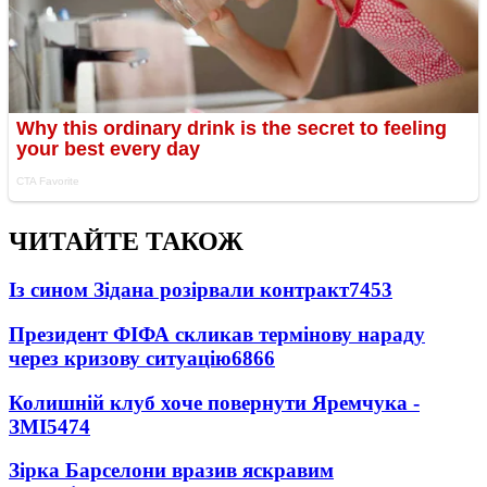
ЧИТАЙТЕ ТАКОЖ
Із сином Зідана розірвали контракт
7453
Президент ФІФА скликав термінову нараду
через кризову ситуацію
6866
Колишній клуб хоче повернути Яремчука -
ЗМІ
5474
Зірка Барселони вразив яскравим