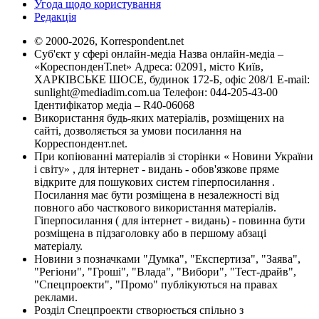
Угода щодо користування
Редакція
© 2000-2026, Korrespondent.net
Суб'єкт у сфері онлайн-медіа Назва онлайн-медіа –
«КореспонденТ.net» Адреса: 02091, місто Київ,
ХАРКІВСЬКЕ ШОСЕ, будинок 172-Б, офіс 208/1 E-mail:
sunlight@mediadim.com.ua
Телефон: 044-205-43-00
Ідентифікатор медіа – R40-06068
Використання будь-яких матеріалів, розміщених на
сайті, дозволяється за умови посилання на
Корреспондент.net.
При копіюванні матеріалів зі сторінки « Новини України
і світу» , для інтернет - видань - обов'язкове пряме
відкрите для пошукових систем гіперпосилання .
Посилання має бути розміщена в незалежності від
повного або часткового використання матеріалів.
Гіперпосилання ( для інтернет - видань) - повинна бути
розміщена в підзаголовку або в першому абзаці
матеріалу.
Новини з позначками "Думка", "Експертиза", "Заява",
"Регіони", "Гроші", "Влада", "Вибори", "Тест-драйв",
"Спецпроекти", "Промо" публікуються на правах
реклами.
Розділ Спецпроекти створюється спільно з