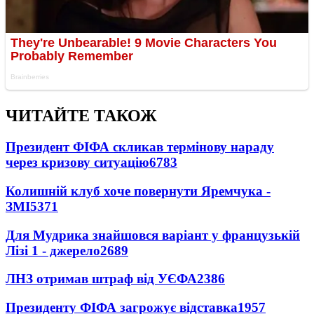
ЧИТАЙТЕ ТАКОЖ
Президент ФІФА скликав термінову нараду
через кризову ситуацію
6783
Колишній клуб хоче повернути Яремчука -
ЗМІ
5371
Для Мудрика знайшовся варіант у французькій
Лізі 1 - джерело
2689
ЛНЗ отримав штраф від УЄФА
2386
Президенту ФІФА загрожує відставка
1957