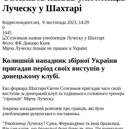
Луческу у Шахтарі
Корреспондент.net, 9 листопада 2023, 14:29
0
1045
Фото: ФК Динамо Киев
Мірча Луческу більше не працює в Україні
Колишній нападник збірної України
пригадав період своїх виступів у
донецькому клубі.
Екс-форвард Шахтаря Євген Селезньов пригадав часи своїх
виступів за донецький клуб та тодішнього головного тренера
"гірників" Мірчу Луческу.
Зокрема нападаючий розповів про гравців, які були
улюбленцями румунського наставника.
"Улюбленці Луческу? Срна, Фернандіньо та інші бразильці.
Він сам казав, що бразильці були йому як діти. Це нормально,