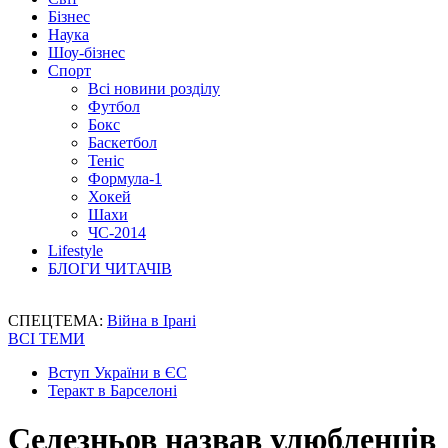
Бізнес
Наука
Шоу-бізнес
Спорт
Всі новини розділу
Футбол
Бокс
Баскетбол
Теніс
Формула-1
Хокей
Шахи
ЧС-2014
Lifestyle
БЛОГИ ЧИТАЧІВ
СПЕЦТЕМА:
Війна в Ірані
ВСІ ТЕМИ
Вступ України в ЄС
Теракт в Барселоні
Селезньов назвав улюбленців