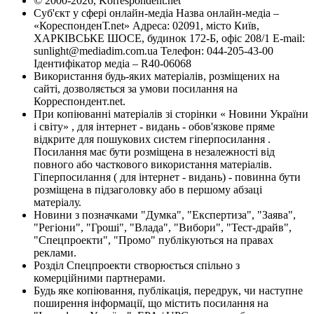
© 2000-2026, Korrespondent.net
Суб'єкт у сфері онлайн-медіа Назва онлайн-медіа –
«КореспонденТ.net» Адреса: 02091, місто Київ,
ХАРКІВСЬКЕ ШОСЕ, будинок 172-Б, офіс 208/1 E-mail:
sunlight@mediadim.com.ua
Телефон: 044-205-43-00
Ідентифікатор медіа – R40-06068
Використання будь-яких матеріалів, розміщених на
сайті, дозволяється за умови посилання на
Корреспондент.net.
При копіюванні матеріалів зі сторінки « Новини України
і світу» , для інтернет - видань - обов'язкове пряме
відкрите для пошукових систем гіперпосилання .
Посилання має бути розміщена в незалежності від
повного або часткового використання матеріалів.
Гіперпосилання ( для інтернет - видань) - повинна бути
розміщена в підзаголовку або в першому абзаці
матеріалу.
Новини з позначками "Думка", "Експертиза", "Заява",
"Регіони", "Гроші", "Влада", "Вибори", "Тест-драйв",
"Спецпроекти", "Промо" публікуються на правах
реклами.
Розділ Спецпроекти створюється спільно з
комерційними партнерами.
Будь яке копіювання, публікація, передрук, чи наступне
поширення інформації, що містить посилання на