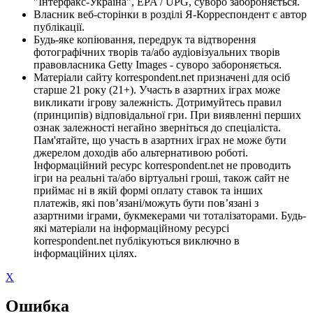
"Інтерфакс-Україна", EPA / UPG, суворо забороняється.
Власник веб-сторінки в розділі Я-Корреспондент є автор
публікації.
Будь-яке копіювання, передрук та відтворення
фотографічних творів та/або аудіовізуальних творів
правовласника Getty Images - суворо забороняється.
Матеріали сайту korrespondent.net призначені для осіб
старше 21 року (21+). Участь в азартних іграх може
викликати ігрову залежність. Дотримуйтесь правил
(принципів) відповідальної гри. При виявленні перших
ознак залежності негайно зверніться до спеціаліста.
Пам'ятайте, що участь в азартних іграх не може бути
джерелом доходів або альтернативою роботі.
Інформаційний ресурс korrespondent.net не проводить
ігри на реальні та/або віртуальні гроші, також сайт не
приймає ні в якій формі оплату ставок та інших
платежів, які пов’язані/можуть бути пов’язані з
азартними іграми, букмекерами чи тоталізаторами. Будь-
які матеріали на інформаційному ресурсі
korrespondent.net публікуються виключно в
інформаційних цілях.
X
Ошибка