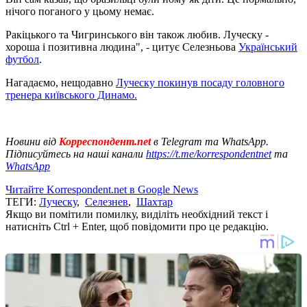
нічого поганого у цьому немає.
Ракіцького та Чигринського він також любив. Луческу -
хороша і позитивна людина", - цитує Селезньова
Український
футбол
.
Нагадаємо, нещодавно
Луческу покинув посаду головного
тренера київського Динамо.
Новини від
Корреспондент.net
в Telegram та WhatsApp.
Підписуйтесь на наші канали
https://t.me/korrespondentnet
та
WhatsApp
Читайте Korrespondent.net в Google News
ТЕГИ:
Луческу
,
Селезнев
,
Шахтар
Якщо ви помітили помилку, виділіть необхідний текст і
натисніть Ctrl + Enter, щоб повідомити про це редакцію.