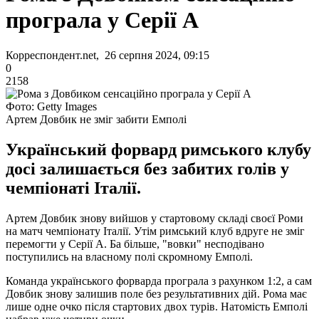
програла у Серії А
Корреспондент.net, 26 серпня 2024, 09:15
0
2158
Фото: Getty Images
Артем Довбик не зміг забити Емполі
Український форвард римського клубу
досі залишається без забитих голів у
чемпіонаті Італії.
Артем Довбик знову вийшов у стартовому складі своєї Роми
на матч чемпіонату Італії. Утім римський клуб вдруге не зміг
перемогти у Серії А. Ба більше, "вовки" несподівано
поступились на власному полі скромному Емполі.
Команда українського форварда програла з рахунком 1:2, а сам
Довбик знову залишив поле без результативних дій. Рома має
лише одне очко після стартових двох турів. Натомість Емполі