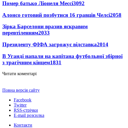
Помер батько Ліонеля Мессі
3092
Алонсо готовий позбутися 16 гравців Челсі
2058
Зірка Барселони вразив яскравим
перевтіленням
2033
Президенту ФІФА загрожує відставка
2014
В Уганді напали на капітана футбольної збірної
з трагічним кінцем
1831
Читати коментарі
Повна версія сайту
Facebook
Twitter
RSS-стрічки
E-mail розсилка
Контакти