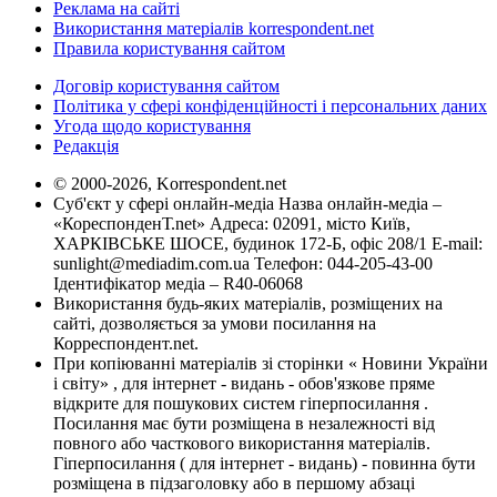
Реклама на сайті
Використання матеріалів korrespondent.net
Правила користування сайтом
Договір користування сайтом
Політика у сфері конфіденційності і персональних даних
Угода щодо користування
Редакція
© 2000-2026, Korrespondent.net
Суб'єкт у сфері онлайн-медіа Назва онлайн-медіа –
«КореспонденТ.net» Адреса: 02091, місто Київ,
ХАРКІВСЬКЕ ШОСЕ, будинок 172-Б, офіс 208/1 E-mail:
sunlight@mediadim.com.ua
Телефон: 044-205-43-00
Ідентифікатор медіа – R40-06068
Використання будь-яких матеріалів, розміщених на
сайті, дозволяється за умови посилання на
Корреспондент.net.
При копіюванні матеріалів зі сторінки « Новини України
і світу» , для інтернет - видань - обов'язкове пряме
відкрите для пошукових систем гіперпосилання .
Посилання має бути розміщена в незалежності від
повного або часткового використання матеріалів.
Гіперпосилання ( для інтернет - видань) - повинна бути
розміщена в підзаголовку або в першому абзаці