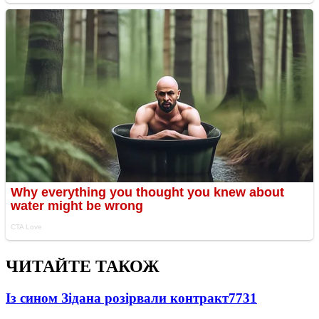
ЧИТАЙТЕ ТАКОЖ
Із сином Зідана розірвали контракт
7731