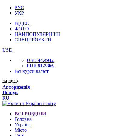
РУС
УКР
ВІДЕО
ФОТО
НАЙПОПУЛЯРНІШІ
СПЕЦПРОЕКТИ
USD
USD
44.4942
EUR
51.3366
Всі курси валют
44.4942
Авторизація
Пошук
RU
ВСІ РОЗДІЛИ
Головна
Україна
Місто
Світ