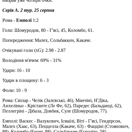
набрав уже чотири очки.
Серія А. 2 тур. 25 серпня
Рома -
Емполі
1:2
Голи: Шомуродов, 80 - Г'ясі, 45, Коломбо, 61.
Попередження: Малех, Сольбаккен, Какаче.
Очікувані голи (xG): 2.98 - 2.87
Володіння м'ячем: 69% - 31%
Удари: 16 - 10
Удари в площину: 6 - 3
Фоли: 10 - 9
Рома: Свілар - Челік (Залєвські, 46), Манчіні, Н'Діка,
Анхеліньо - Крістанте (Ле Фе, 62), Паредес (Бальданці, 62),
Пеллегріні - Дібала, Довбик, Суле (Шомуродов, 77).
Емполі: Васкес - Валукєвич, Ісмаїлі, Віті - Г'ясі, Гендерсон,
Малех (Хаас, 63), Пеццелла (Какаче, 63) - Фацціні (Стоянович,
88), Коломбо (Еконг, 88), Сольбаккен (Еспозіто, 58).