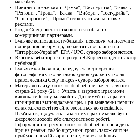
матеріалу.
Новини з позначками "Думка", "Експертиза", "Заява",
"Регіони", "Гроші", "Влада", "Вибори", "Тест-драйв",
"Спецпроекти", "Промо" публікуються на правах
реклами.
Розділ Спецпроекти створюється спільно з
комерційними партнерами.
Будь яке копіювання, публікація, передрук, чи наступне
поширення інформації, що містить посилання на
"Інтерфакс-Україна", EPA / UPG, суворо забороняється.
Власник веб-сторінки в розділі Я-Корреспондент є автор
публікації.
Будь-яке копіювання, передрук та відтворення
фотографічних творів та/або аудіовізуальних творів
правовласника Getty Images - суворо забороняється.
Матеріали сайту korrespondent.net призначені для осіб
старше 21 року (21+). Участь в азартних іграх може
викликати ігрову залежність. Дотримуйтесь правил
(принципів) відповідальної гри. При виявленні перших
ознак залежності негайно зверніться до спеціаліста.
Пам'ятайте, що участь в азартних іграх не може бути
джерелом доходів або альтернативою роботі.
Інформаційний ресурс korrespondent.net не проводить
ігри на реальні та/або віртуальні гроші, також сайт не
приймає ні в якій формі оплату ставок та інших