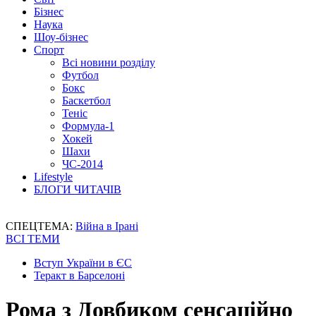
Бізнес
Наука
Шоу-бізнес
Спорт
Всі новини розділу
Футбол
Бокс
Баскетбол
Теніс
Формула-1
Хокей
Шахи
ЧС-2014
Lifestyle
БЛОГИ ЧИТАЧІВ
СПЕЦТЕМА:
Війна в Ірані
ВСІ ТЕМИ
Вступ України в ЄС
Теракт в Барселоні
Рома з Довбиком сенсаційно