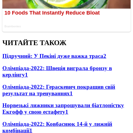
ЧИТАЙТЕ ТАКОЖ
Підручний: У Пекіні дуже важка траса
2
Олімпіада-2022: Швеція виграла бронзу в
керлінгу
1
Олімпіада-2022: Гераскевич покращив свій
результат на тренуваннях
1
Норвезькі лижники запрошували біатлоністку
Екгофф у свою естафету
1
Олімпіада-2022: Ковбаснюк 14-й у лижній
комбінації
1