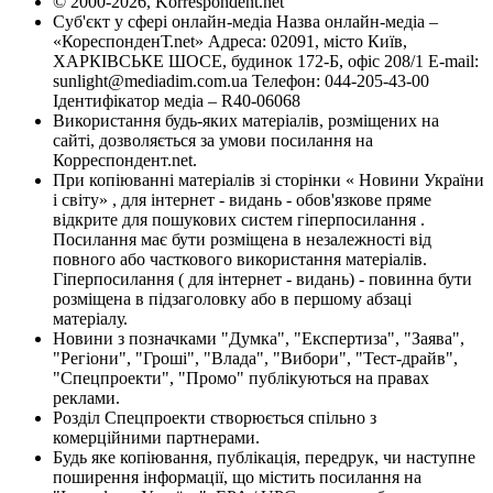
© 2000-2026, Korrespondent.net
Суб'єкт у сфері онлайн-медіа Назва онлайн-медіа –
«КореспонденТ.net» Адреса: 02091, місто Київ,
ХАРКІВСЬКЕ ШОСЕ, будинок 172-Б, офіс 208/1 E-mail:
sunlight@mediadim.com.ua
Телефон: 044-205-43-00
Ідентифікатор медіа – R40-06068
Використання будь-яких матеріалів, розміщених на
сайті, дозволяється за умови посилання на
Корреспондент.net.
При копіюванні матеріалів зі сторінки « Новини України
і світу» , для інтернет - видань - обов'язкове пряме
відкрите для пошукових систем гіперпосилання .
Посилання має бути розміщена в незалежності від
повного або часткового використання матеріалів.
Гіперпосилання ( для інтернет - видань) - повинна бути
розміщена в підзаголовку або в першому абзаці
матеріалу.
Новини з позначками "Думка", "Експертиза", "Заява",
"Регіони", "Гроші", "Влада", "Вибори", "Тест-драйв",
"Спецпроекти", "Промо" публікуються на правах
реклами.
Розділ Спецпроекти створюється спільно з
комерційними партнерами.
Будь яке копіювання, публікація, передрук, чи наступне
поширення інформації, що містить посилання на