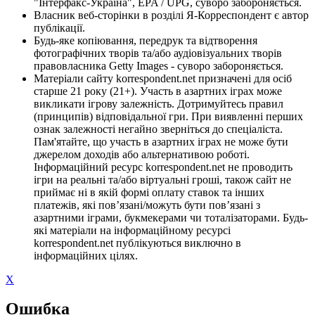
"Інтерфакс-Україна", EPA / UPG, суворо забороняється.
Власник веб-сторінки в розділі Я-Корреспондент є автор
публікації.
Будь-яке копіювання, передрук та відтворення
фотографічних творів та/або аудіовізуальних творів
правовласника Getty Images - суворо забороняється.
Матеріали сайту korrespondent.net призначені для осіб
старше 21 року (21+). Участь в азартних іграх може
викликати ігрову залежність. Дотримуйтесь правил
(принципів) відповідальної гри. При виявленні перших
ознак залежності негайно зверніться до спеціаліста.
Пам'ятайте, що участь в азартних іграх не може бути
джерелом доходів або альтернативою роботі.
Інформаційний ресурс korrespondent.net не проводить
ігри на реальні та/або віртуальні гроші, також сайт не
приймає ні в якій формі оплату ставок та інших
платежів, які пов’язані/можуть бути пов’язані з
азартними іграми, букмекерами чи тоталізаторами. Будь-
які матеріали на інформаційному ресурсі
korrespondent.net публікуються виключно в
інформаційних цілях.
X
Ошибка