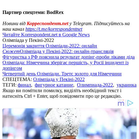
Партнер спецтеми: BodRex
Новини від
Корреспондент.net
у Telegram. Підписуйтесь на
наш канал
https://t.me/korrespondentnet
Читайте Korrespondent.net в Google News
Олімпіада у Пекіні-2022
Церемонія закриття Олімпіади-2022: онлайн
Сюжет
Олімпіада у Пекіні-2022: онлайн-трансляція
Фігуристка з РФ пояснила результат допінг-проби ліками діда
Олімпіада: Німеччина зберігає першість, у Росії інцидент із
допінгом
Четвертий день Олімпіади. Третє золото для Німеччини
СПЕЦТЕМА:
Олімпіада у Пекіні-2022
ТЕГИ:
финал
,
фигурное катание
,
Олимпиада-2022
,
украинка
Якщо ви помітили помилку, виділіть необхідний текст і
натисніть Ctrl + Enter, щоб повідомити про це редакцію.