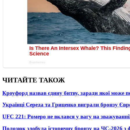
ЧИТАЙТЕ ТАКОЖ
Кроуфорд назвав єдину битву, заради якої може 
Українці Середа та Гриценко виграли бронзу Євр
UFC 221: Ромеро не вклався у вагу на зважуванні
Полозюк здобула історичну бронзу на ЧС-2026 з 