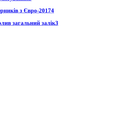
ерників з Євро-2017
4
чолив загальний залік
3