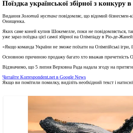
Поїздка української збірної з конкуру в
Видання
Золотий мустанг
повідомляє, що відомий бізнесмен-к
Онищенка.
Яких саме коней купив Шокемелле, поки не повідомляється, так
уже зараз поїздка цієї самої збірної на Олімпіаду в Ріо-де-Жан
«Якщо команда України не зможе поїхати на Олімпійські ігри, ї
Основною причиною продажу багато хто вважав причетність Они
Відзначимо, що 5 липня Верховна Рада надала згоду на притяг
Читайте Korrespondent.net в Google News
Якщо ви помітили помилку, виділіть необхідний текст і натисніт