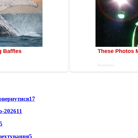
повернутися
17
о-2026
11
5
фехтування
5