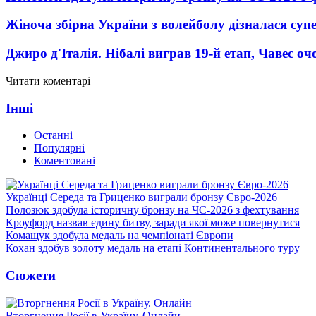
Жіноча збірна України з волейболу дізналася суп
Джиро д'Італія. Нібалі виграв 19-й етап, Чавес о
Читати коментарі
Інші
Останні
Популярні
Коментовані
Українці Середа та Гриценко виграли бронзу Євро-2026
Полозюк здобула історичну бронзу на ЧС-2026 з фехтування
Кроуфорд назвав єдину битву, заради якої може повернутися
Комащук здобула медаль на чемпіонаті Європи
Кохан здобув золоту медаль на етапі Континентального туру
Сюжети
Вторгнення Росії в Україну. Онлайн