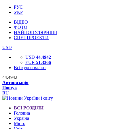
РУС
УКР
ВІДЕО
ФОТО
НАЙПОПУЛЯРНІШІ
СПЕЦПРОЕКТИ
USD
USD
44.4942
EUR
51.3366
Всі курси валют
44.4942
Авторизація
Пошук
RU
ВСІ РОЗДІЛИ
Головна
Україна
Місто
Світ