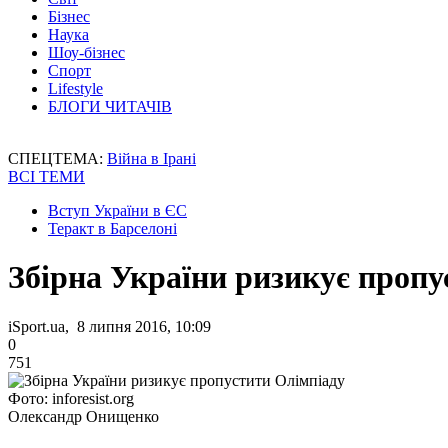
Бізнес
Наука
Шоу-бізнес
Спорт
Lifestyle
БЛОГИ ЧИТАЧІВ
СПЕЦТЕМА:
Війна в Ірані
ВСІ ТЕМИ
Вступ України в ЄС
Теракт в Барселоні
Збірна України ризикує пропу
iSport.ua, 8 липня 2016, 10:09
0
751
Фото: inforesist.org
Олександр Онищенко