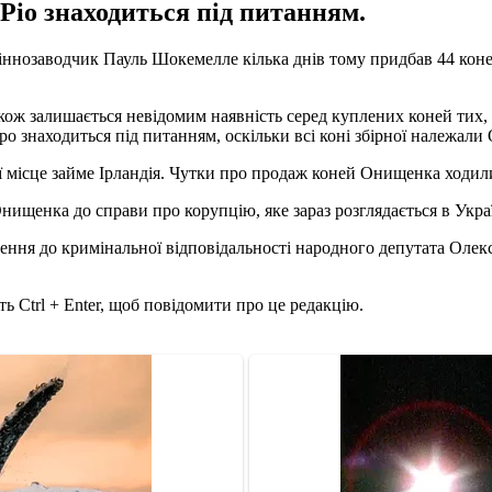
 Ріо знаходиться під питанням.
іннозаводчик Пауль Шокемелле кілька днів тому придбав 44 коне
ож залишається невідомим наявність серед куплених коней тих, 
ейро знаходиться під питанням, оскільки всі коні збірної належа
ї місце займе Ірландія. Чутки про продаж коней Онищенка ходили
щенка до справи про корупцію, яке зараз розглядається в Укра
нення до кримінальної відповідальності народного депутата Оле
ь Ctrl + Enter, щоб повідомити про це редакцію.